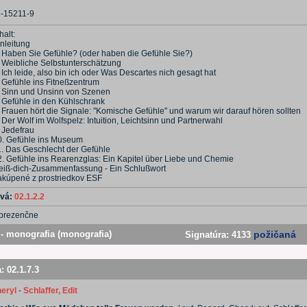
6-15211-9
halt:
nleitung
. Haben Sie Gefühle? (oder haben die Gefühle Sie?)
. Weibliche Selbstunterschätzung
 Ich leide, also bin ich oder Was Descartes nich gesagt hat
. Gefühle ins Fitneßzentrum
. Sinn und Unsinn von Szenen
. Gefühle in den Kühlschrank
. Frauen hört die Signale: "Komische Gefühle" und warum wir darauf hören sollten
 Der Wolf im Wolfspelz: Intuition, Leichtsinn und Partnerwahl
. Jedefrau
0. Gefühle ins Museum
1. Das Geschlecht der Gefühle
2. Gefühle ins Rearenzglas: Ein Kapitel über Liebe und Chemie
eiß-dich-Zusammenfassung - Ein Schlußwort
akúpené z prostriedkov ESF
ová:
02.1.2.2
prezenčne
- monografia (monografia)
požičaná
Signatúra:
4133
a:
02.1.7.3
eryl
-
Schlaffer, Edit