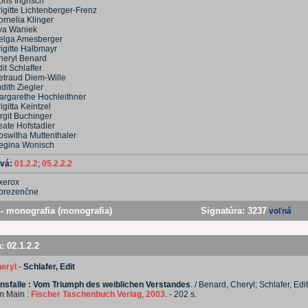
ris Ingrisch
igitte Lichtenberger-Frenz
ornelia Klinger
va Waniek
elga Amesberger
rigitte Halbmayr
heryl Benard
it Schlaffer
etraud Diem-Wille
dith Ziegler
argarethe Hochleithner
igitta Keintzel
rgit Buchinger
eate Hofstadler
oswitha Muttenthaler
egina Wonisch
ová:
01.2.2
;
05.2.2.2
xerox
prezenčne
- monografia (monografia)
Signatúra:
3237
voľná
a:
02.1.2.2
eryl
-
Schlafer, Edit
nsfalle : Vom Triumph des weiblichen Verstandes
. / Benard, Cheryl; Schlafer, Edit.
m Main :
Fischer Taschenbuch Verlag
,
2003
. - 202 s.