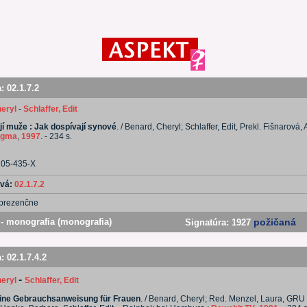
a:
02.1.7.2
eryl
-
Schlaffer, Edit
jí muže : Jak dospívají synové
. / Benard, Cheryl; Schlaffer, Edit, Prekl. Fišnarová, 
agma
,
1997
. - 234 s.
205-435-X
ová:
02.1.7.2
prezenčne
- monografia (monografia)
požičaná
Signatúra:
1927
a:
02.1.7.4.2
-
eryl
Schlaffer, Edit
Eine Gebrauchsanweisung für Frauen
. / Benard, Cheryl; Red. Menzel, Laura, GRU