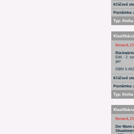
Kľúčové sl
Poznámka:
Typ:
Kniha 
Klasifikáci
Benard, Ch
Rückwärts 
Edit. - 2. vy
ger
ISBN 3-46
Kľúčové sl
Poznámka:
Typ:
Kniha 
Klasifikáci
Benard, Ch
Der Mann a
Situatione