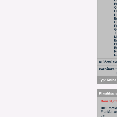
Do
Br
C
E
H
B
C
Ed
G
Ju
M
Br
Bi
B
R
R
Kľúčové sl
Poznámka:
Typ:
Kniha 
Klasifikáci
Benard, Ch
Die Emotio
Frankfurt a
ger