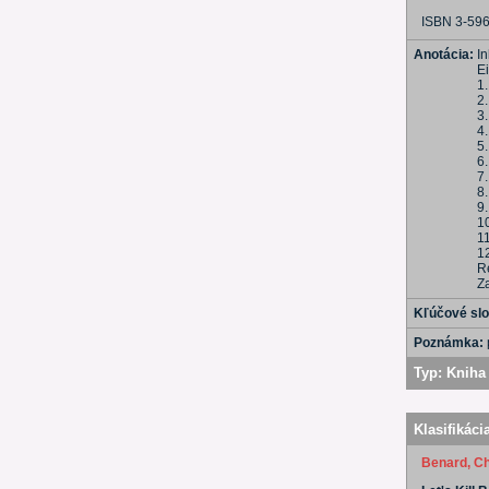
ISBN 3-59
Anotácia:
In
Ei
1
2
3.
4
5
6
7
8.
9
1
1
1
R
Z
Kľúčové sl
Poznámka:
Typ:
Kniha 
Klasifikáci
Benard, Ch