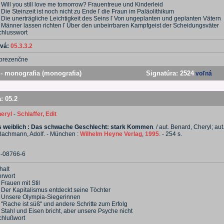
 Will you still love me tomorrow? Frauentreue und Kinderleid
 Die Steinzeit ist noch nicht zu Ende ľ die Fraun im Paläolithikum
. Die unerträgliche Leichtigkeit des Seins ľ Von ungeplanten und geplanten Vätern
. Männer lassen richten ľ Über den unbeirrbaren Kampfgeist der Scheidungsväter
chlusswort
ová:
05.3.3.2
prezenčne
- monografia (monografia)
Signatúra:
2524
voľná
a:
05.2
eryl
-
Schlaffer, Edit
s weiblich : Das schwache Geschlecht: stark Kommen
. / aut. Benard, Cheryl; aut
Bachmann, Adolf. - München :
Wilhelm Heyne Verlag
,
1995
. - 254 s.
3-08766-6
halt
orwort
 Frauen mit Stil
. Der Kapitalismus entdeckt seine Töchter
. Unsere Olympia-Siegerinnen
 "Rache ist süß" und andere Schritte zum Erfolg
 Stahl und Eisen bricht, aber unsere Psyche nicht
chlußwort