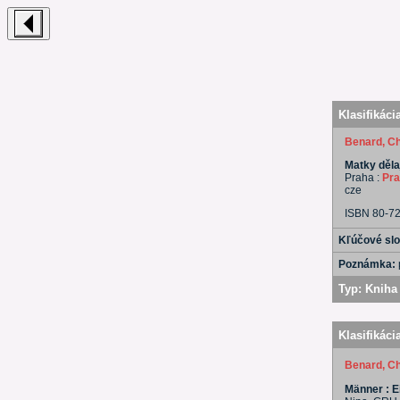
Klasifikáci
Benard, Ch
Matky děla
Praha :
Pr
cze
ISBN 80-7
Kľúčové sl
Poznámka:
Typ:
Kniha 
Klasifikáci
Benard, Ch
Männer : 