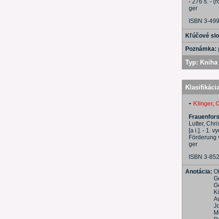
- 276 s. - 
ger
ISBN 3-49
Kľúčové sl
Poznámka:
Typ:
Kniha 
Klasifikáci
-
Klinger, 
Frauenfors
Lutter, Chri
[a i.]. - 1
Förderung 
ger
ISBN 3-85
Anotácia:
O
Ge
G
K
Au
J
M