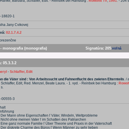
anke, Barbara, Schlaffer, Edit. - Reinbek bei Hamburg :
Rowohlt TV
,
1991
. - 204 s
9-18820-1
niha Jany Cvikovej
ová:
02.1.7.4.2
prezenčne
- monografia (monografia)
Signatúra:
205
voľná
a:
05.3.3.2
eryl
-
Schlaffer, Edit
wo die Väter sind : Von Arbeitssucht und Fahnenflucht des zwieten Elternteils
. /
. Schlaffer, Edit, Red. Menzel, Beate Laura. - 1. vyd. - Reinbek bei Hamburg :
Rowoh
 s.
8-00555-3
halt
inführung
. Der Mann ohne Eigenschaften ľ Väter, Windeln, Weltprobleme
. Nicht ohne meinen Vater ľ im Schatten des Patriarchen
 Eine ganz normale Familie ľ Über Theorie und Praxis in der Vaterschaft
. Der diskrete Charme des Büros ľ Wenn Männer zu sehr lieben