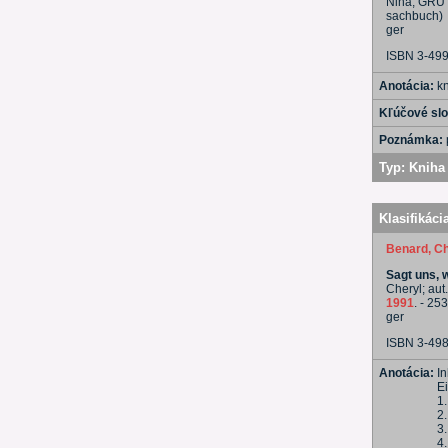
Nina, GRU H
sachbuch)
ger
ISBN 3-49
Anotácia:
k
Kľúčové sl
Poznámka:
Typ:
Kniha 
Klasifikáci
Benard, Ch
Sagt uns, 
Cheryl; aut
1991
. - 253
ger
ISBN 3-49
Anotácia:
In
E
1
2
3.
4