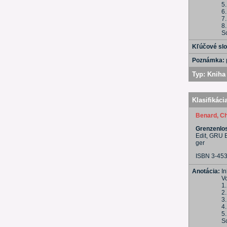
5.
6.
7
8
S
Kľúčové sl
Poznámka:
Typ:
Kniha 
Klasifikáci
Benard, Ch
Grenzenlo
Edit, GRU 
ger
ISBN 3-45
Anotácia:
In
V
1.
2
3
4.
5.
S