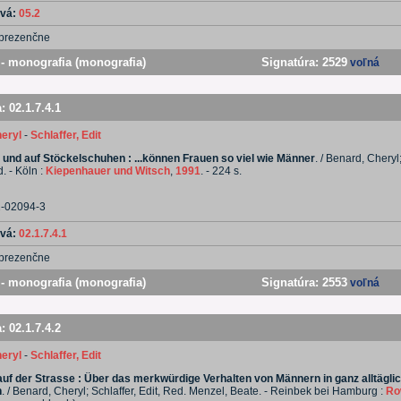
ová:
05.2
prezenčne
- monografia (monografia)
Signatúra:
2529
voľná
a:
02.1.7.4.1
eryl
-
Schlaffer, Edit
und auf Stöckelschuhen : ...können Frauen so viel wie Männer
. / Benard, Cheryl;
d. - Köln :
Kiepenhauer und Witsch
,
1991
. - 224 s.
2-02094-3
ová:
02.1.7.4.1
prezenčne
- monografia (monografia)
Signatúra:
2553
voľná
a:
02.1.7.4.2
eryl
-
Schlaffer, Edit
uf der Strasse : Über das merkwürdige Verhalten von Männern in ganz alltägli
n
. / Benard, Cheryl; Schlaffer, Edit, Red. Menzel, Beate. - Reinbek bei Hamburg :
Ro