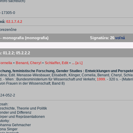
(rororo sachbuch)
9-17305-0
ová:
02.1.7.4.2
prezenčne
- monografia (monografia)
Signatúra:
26
voľná
a:
01.2.2
;
05.2.2.2
-
-
-
Cornelia
Benard, Cheryl
Schlaffer, Edit
... [a i.]
chung, feministische Forschung, Gender Studies : Entwicklungen und Perspek
stina; Edit. Menasse-Wiesbauer, Elisabeth, Klinger, Cornelia, Benard, Cheryl, Schlaffe
. vyd. - Wien : Bundesministerium für Wissenschaft und Verkehr,
1999
. - 320 s. - (Mater
von Frauen in der Wissenschaft; Band 8)
224-052-2
bsah:
schichte, Theorie und Politik
ender und Differenz
örper und Repräsentationen
torky:
ohanna Gehmacher
ona Singer