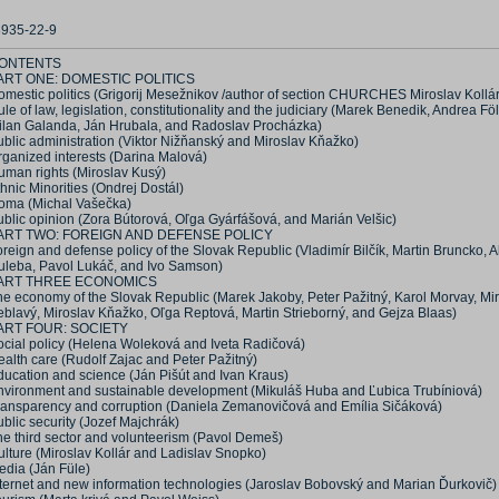
8935-22-9
ONTENTS
ART ONE: DOMESTIC POLITICS
omestic politics (Grigorij Mesežnikov /author of section CHURCHES Miroslav Kollár
le of law, legislation, constitutionality and the judiciary (Marek Benedik, Andrea F
ilan Galanda, Ján Hrubala, and Radoslav Procházka)
ublic administration (Viktor Nižňanský and Miroslav Kňažko)
rganized interests (Darina Malová)
uman rights (Miroslav Kusý)
hnic Minorities (Ondrej Dostál)
oma (Michal Vašečka)
ublic opinion (Zora Bútorová, Oľga Gyárfášová, and Marián Velšic)
ART TWO: FOREIGN AND DEFENSE POLICY
reign and defense policy of the Slovak Republic (Vladimír Bilčík, Martin Bruncko, 
uleba, Pavol Lukáč, and Ivo Samson)
ART THREE ECONOMICS
he economy of the Slovak Republic (Marek Jakoby, Peter Pažitný, Karol Morvay, Mi
eblavý, Miroslav Kňažko, Oľga Reptová, Martin Strieborný, and Gejza Blaas)
ART FOUR: SOCIETY
ocial policy (Helena Woleková and Iveta Radičová)
alth care (Rudolf Zajac and Peter Pažitný)
ducation and science (Ján Pišút and Ivan Kraus)
nvironment and sustainable development (Mikuláš Huba and Ľubica Trubíniová)
ransparency and corruption (Daniela Zemanovičová and Emília Sičáková)
blic security (Jozef Majchrák)
he third sector and volunteerism (Pavol Demeš)
ulture (Miroslav Kollár and Ladislav Snopko)
edia (Ján Füle)
nternet and new information technologies (Jaroslav Bobovský and Marian Ďurkovič)