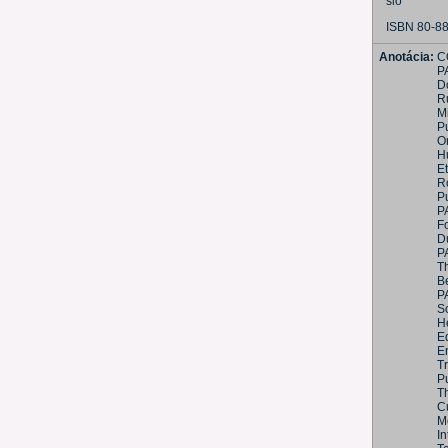
slo
ISBN 80-8
Anotácia:
C
P
D
Ru
M
P
O
H
Et
R
P
P
Fo
D
P
T
B
P
S
He
E
E
T
Pu
T
C
M
I