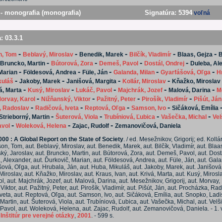
- monografia (monografia)
Signatúra:
5394
voľná
a:
03.3.1
-
-
-
-
-
n, Tom
Beblavý, Miroslav
Benedik, Marek
Bilčík, Vladimír
Blaas, Gejza
B
-
-
-
-
Bruncko, Martin
Bútorová, Zora
Demeš, Pavol
Dostál, Ondrej
Duleba, Al
-
-
-
-
-
Marian
Földesová, Andrea
Füle, Ján
Galanda, Milan
Gyarfášová, Oľga
H
-
-
-
-
kuláš
Jakoby, Marek
Janišová, Margita
Kollár, Miroslav
Kňažko, Miroslav
-
-
-
-
-
á, Marta
Kusý, Miroslav
Lukáč, Pavol
Majchrák, Jozef
Malová, Darina
M
-
-
-
-
orvay, Karol
Nižňanský, Viktor
Pažitný, Peter
Pirošík, Vladimír
Pišút, Ján
-
-
-
-
, Radoslav
Radičová, Iveta
Reptová, Oľga
Samson, Ivo
Sičáková, Emília
-
-
-
-
Strieborný, Martin
Šuterová, Viola
Trubíniová, Ľubica
Vašečka, Michal
Vel
-
-
-
avol
Woleková, Helena
Zajac, Rudolf
Zemanovičová, Daniela
000 : A Global Report on the State of Society
. / ed. Mesežnikov, Grigorij; ed. Kollár
son, Tom, aut. Beblavý, Miroslav, aut. Benedik, Marek, aut. Bilčík, Vladimír, aut. Blaa
ký, Jaroslav, aut. Bruncko, Martin, aut. Bútorová, Zora, aut. Demeš, Pavol, aut. Dost
, Alexander, aut. Ďurkovič, Marian, aut. Földesová, Andrea, aut. Füle, Ján, aut. Gal
šová, Oľga, aut. Hrubala, Ján, aut. Huba, Mikuláš, aut. Jakoby, Marek, aut. Janišová
 Miroslav, aut. Kňažko, Miroslav, aut. Kraus, Ivan, aut. Krivá, Marta, aut. Kusý, Mirosla
l, aut. Majchrák, Jozef, aut. Malová, Darina, aut. Mesežnikov, Grigorij, aut. Morvay, 
iktor, aut. Pažitný, Peter, aut. Pirošík, Vladimír, aut. Pišút, Ján, aut. Procházka, Rad
veta, aut. Reptová, Oľga, aut. Samson, Ivo, aut. Sičáková, Emília, aut. Snopko, Ladis
Martin, aut. Šuterová, Viola, aut. Trubíniová, Ľubica, aut. Vašečka, Michal, aut. Velš
 Pavol, aut. Woleková, Helena, aut. Zajac, Rudolf, aut. Zemanovičová, Daniela. - 1. v
:
Inštitúr pre verejné otázky
,
2001
. - 599 s.