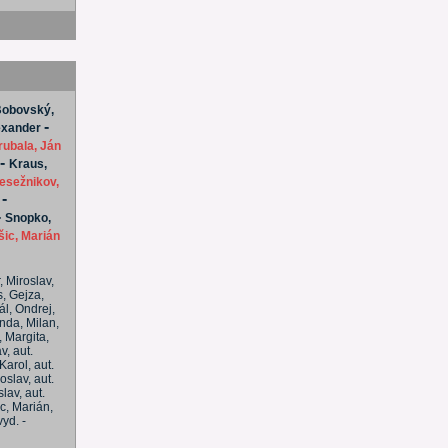
obovský,
-
exander
rubala, Ján
-
Kraus,
esežnikov,
-
-
Snopko,
šic, Marián
, Miroslav,
s, Gejza,
ál, Ondrej,
anda, Milan,
, Margita,
v, aut.
Karol, aut.
oslav, aut.
lav, aut.
ic, Marián,
yd. -