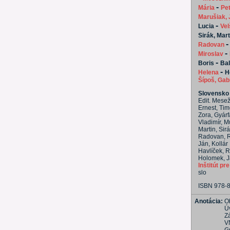
-
Mária
Pe
Marušiak, 
-
Lucia
Vel
Sirák, Mart
Radovan
-
Miroslav
-
Boris
Bal
-
Helena
H
Šípoš, Gab
Slovensko 
Edit. Mesežn
Ernest, Tim
Zora, Gyárf
Vladimír, M
Martin, Sir
Radovan, Re
Ján, Kollár
Havlíček, R
Holomek, Ja
Inštitút pr
slo
ISBN 978-
Anotácia:
O
Ú
Z
V