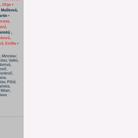
-
, Oľga
-
Mušková,
-
artin
urana,
avý,
anský ,
eková,
-
á, Emília
r, Miroslav;
oslav, Valko,
torová,
ovič,
lentovič,
rana,
av, Pišút,
aniela,
 Milan,
lava :