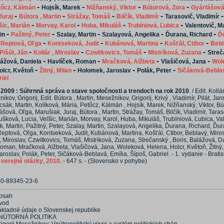
-
-
-
-
tőcz, Kálmán
Hojsík, Marek
Nižňanský, Viktor
Bútorová, Zora
Gyárfášová
-
-
-
-
Juraj
Bútora , Martin
Strážay, Tomáš
Bilčík, Vladimír
Tarasovič, Vladimír
-
-
-
-
šic, Marián
Morvay, Karol
Huba, Mikuláš
Trubíniová, Ľubica
Valentovič, M
-
-
-
-
-
in
Pažitný, Peter
Szalay, Martin
Szalayová, Angelika
Ďurana, Richard
Ď
-
-
-
-
-
Reptová, Oľga
Kontseková, Judit
Kubánová, Martina
Košťál, Ctibor
Bebl
-
-
-
-
Pišút, Ján
Kollár , Miroslav
Czwitkovics, Tomáš
Mistríková, Zuzana
Streč
-
-
-
-
ážová, Daniela
Havlíček, Roman
Mračková, Alžbeta
Vlašičová, Jana
Wol
-
-
-
-
olcr, Květoň
Žitný, Milan
Holomek, Jaroslav
Polák, Peter
Sičáková-Beblav
riel
2009 : Súhrnná správa o stave spoločnosti a trendoch na rok 2010
. / Edit. Kollá
ikov, Grigorij, Edit. Bútora , Martin, Mesežnikov, Grigorij, Krivý , Vladimír, Pilát, Jar
csák, Martin, Kolíková, Mária, Petőcz, Kálmán , Hojsík, Marek, Nižňanský, Viktor, Bú
ášová, Oľga, Marušiak, Juraj, Bútora , Martin, Strážay, Tomáš, Bilčík, Vladimír, Taras
ušková, Lucia, Velšic, Marián, Morvay, Karol, Huba, Mikuláš, Trubíniová, Ľubica, Va
ák, Martin, Pažitný, Peter, Szalay, Martin, Szalayová, Angelika, Ďurana, Richard, Ďu
ptová, Oľga, Kontseková, Judit, Kubánová, Martina, Košťál, Ctibor, Beblavý, Mirosl
 , Miroslav, Czwitkovics, Tomáš, Mistríková, Zuzana, Strečanský , Boris, Balážová, D
oman, Mračková, Alžbeta, Vlašičová, Jana, Woleková, Helena, Holcr, Květoň, Žitný,
roslav, Polák, Peter, Sičáková-Beblavá, Emília, Šípoš, Gabriel. - 1. vydanie - Bratis
e verejné otázky
,
2010
. - 647 s. - (Slovensko v pohybe)
80-89345-23-6
bsah
vod
ákladné údaje o Slovenskej republike
NÚTORNÁ POLITIKA