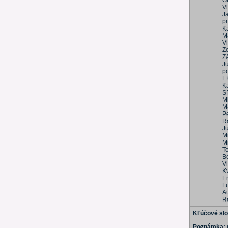
Gr
Vl
Ja
p
K
M
Vi
Z
Z
Ju
po
E
K
S
Mi
Ma
P
R
J
M
Mi
T
B
V
K
E
L
Au
R
Kľúčové sl
Poznámka: