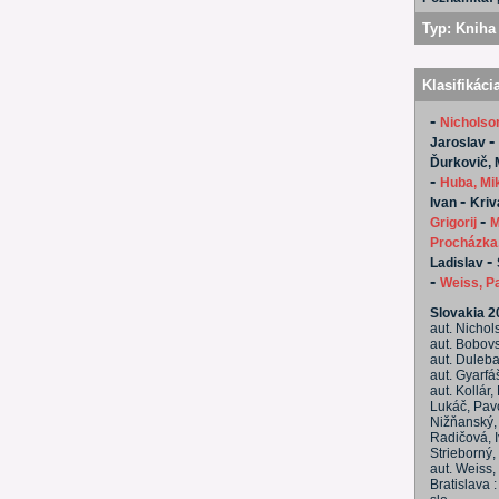
Typ:
Kniha 
Klasifikáci
-
Nicholso
-
Jaroslav
Ďurkovič, 
-
Huba, Mi
-
Ivan
Kriv
-
Grigorij
M
Procházka
-
Ladislav
-
Weiss, P
Slovakia 2
aut. Nichol
aut. Bobovs
aut. Duleba
aut. Gyarfá
aut. Kollár,
Lukáč, Pavo
Nižňanský, V
Radičová, I
Strieborný, 
aut. Weiss,
Bratislava 