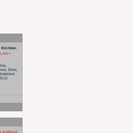
-
Kirchner,
-
, Ivo
lvia,
ová, Silvia,
Bratislava :
 Zv.2)
-
Kolíková,