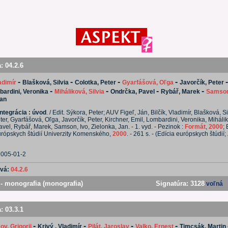
a:
04.2.6
-
-
-
-
ladimír
Blašková, Silvia
Colotka, Peter
Gyarfášová, Oľga
Javorčík, Peter
-
-
-
-
ardini, Veronika
Miháliková, Silvia
Ondrčka, Pavel
Rybář, Marek
Samson
Jan
ntegrácia : úvod
. / Edit. Sýkora, Peter; AUV Figeľ, Ján, Bilčík, Vladimír, Blašková, Si
ter, Gyarfášová, Oľga, Javorčík, Peter, Kirchner, Emil, Lombardini, Veronika, Mihálik
vel, Rybář, Marek, Samson, Ivo, Zielonka, Jan. - 1. vyd. - Pezinok :
Formát
,
2000
; 
rópskych štúdií Univerzity Komenského,
2000
. - 261 s. - (Edícia európskych štúdií;
9005-01-2
ová:
04.2.6
- monografia (monografia)
Signatúra:
3128
voľná
a:
03.3.1
-
-
-
-
v, Grigorij
Krivý , Vladimír
Pilát, Jaroslav
Valko, Ernest
Timcsák, Martin