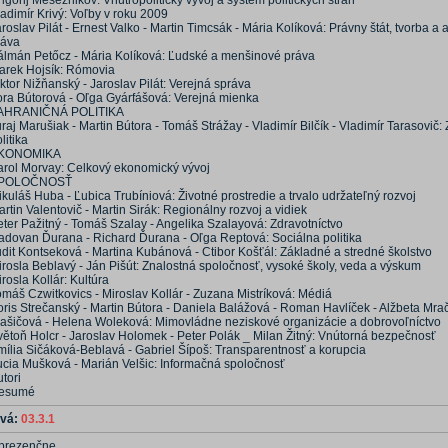
igorij Mesežnikov: Vnútropolitický vývoj a systém politických strán
adimír Krivý: Voľby v roku 2009
roslav Pilát - Ernest Valko - Martin Timcsák - Mária Kolíková: Právny štát, tvorba a 
ráva
álmán Petőcz - Mária Kolíková: Ľudské a menšinové práva
arek Hojsík: Rómovia
ktor Nižňanský - Jaroslav Pilát: Verejná správa
ora Bútorová - Oľga Gyárfášová: Verejná mienka
AHRANIČNÁ POLITIKA
raj Marušiak - Martin Bútora - Tomáš Strážay - Vladimír Bilčík - Vladimír Tarasovič
litika
KONOMIKA
arol Morvay: Celkový ekonomický vývoj
POLOČNOSŤ
kuláš Huba - Ľubica Trubíniová: Životné prostredie a trvalo udržateľný rozvoj
rtin Valentovič - Martin Sirák: Regionálny rozvoj a vidiek
eter Pažitný - Tomáš Szalay - Angelika Szalayová: Zdravotníctvo
adovan Ďurana - Richard Ďurana - Oľga Reptová: Sociálna politika
udit Kontseková - Martina Kubánová - Ctibor Košťál: Základné a stredné školstvo
irosla Beblavý - Ján Pišút: Znalostná spoločnosť, vysoké školy, veda a výskum
rosla Kollár: Kultúra
omáš Czwitkovics - Miroslav Kollár - Zuzana Mistríková: Médiá
oris Strečanský - Martin Bútora - Daniela Balážová - Roman Havlíček - Alžbeta Mra
lašičová - Helena Woleková: Mimovládne neziskové organizácie a dobrovoľníctvo
větoň Holcr - Jaroslav Holomek - Peter Polák _ Milan Žitný: Vnútorná bezpečnosť
mília Sičáková-Beblavá - Gabriel Šípoš: Transparentnosť a korupcia
ucia Mušková - Marián Velšic: Informačná spoločnosť
tori
esumé
ová:
03.3.1
prezenčne