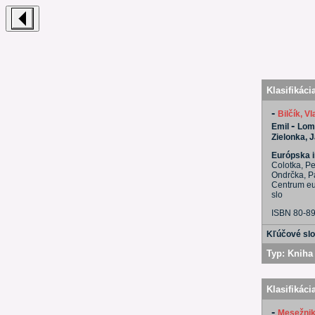
Klasifikáci
-
Bilčík, V
-
Emil
Lomb
Zielonka, 
Európska i
Colotka, Pe
Ondrčka, Pa
Centrum eu
slo
ISBN 80-8
Kľúčové sl
Typ:
Kniha 
Klasifikáci
-
Mesežniko