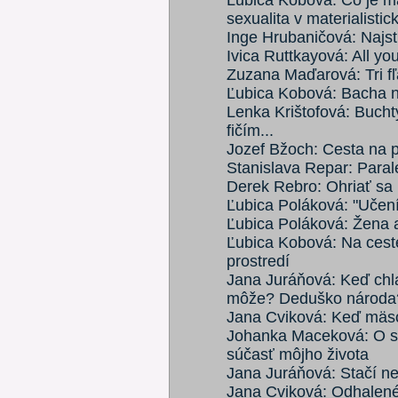
Ľubica Kobová: Čo je ma
sexualita v materialisti
Inge Hrubaničová: Najst
Ivica Ruttkayová: All yo
Zuzana Maďarová: Tri fľ
Ľubica Kobová: Bacha na
Lenka Krištofová: Buch
fičím...
Jozef Bžoch: Cesta na p
Stanislava Repar: Para
Derek Rebro: Ohriať sa
Ľubica Poláková: "Učen
Ľubica Poláková: Žena 
Ľubica Kobová: Na cest
prostredí
Jana Juráňová: Keď chlap
môže? Deduško národa
Jana Cviková: Keď mäs
Johanka Maceková: O sl
súčasť môjho života
Jana Juráňová: Stačí n
Jana Cviková: Odhalené