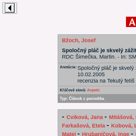
Bžoch, Josef
Spoločný pláč je skvelý záži
RDC Šimečka, Martin. - In: S
Anotácia:
Spoločný pláč je skvelý
10.02.2005
recenzia na Tekutý fetiš
Kľúčové slová:
Aspekt
Typ:
Článok z periodika
-
-
Cviková, Jana
Mitášová,
-
Farkašová, Etela
Kobová, 
-
-
Matej
Hrubaničová, Inge