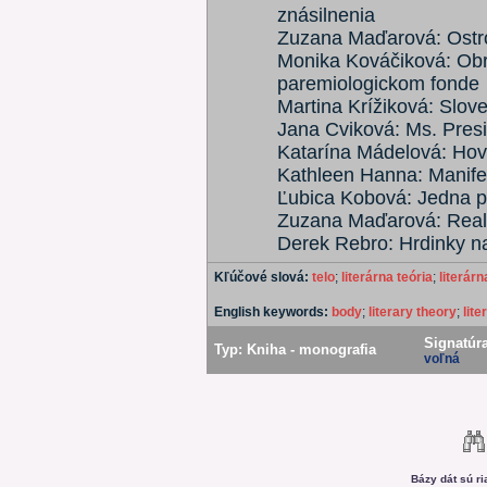
znásilnenia
Zuzana Maďarová: Ostr
Monika Kováčiková: Ob
paremiologickom fonde
Martina Krížiková: Slo
Jana Cviková: Ms. Pres
Katarína Mádelová: Hovori
Kathleen Hanna: Manifest
Ľubica Kobová: Jedna 
Zuzana Maďarová: Realit
Derek Rebro: Hrdinky n
Kľúčové slová:
telo
;
literárna teória
;
literárn
English keywords:
body
;
literary theory
;
lite
Signatúra
Typ:
Kniha - monografia
voľná
Bázy dát sú r