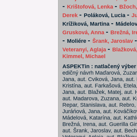
-
-
Krištofová, Lenka
Bžoch,
-
-
Derek
Poláková, Lucia
J
-
Krížiková, Martina
Mádelov
-
Grusková, Anna
Brežná, Ir
-
-
Moliére
Šrank, Jaroslav
-
Veteranyi, Aglaja
Blažková,
Kimmel, Michael
ASPEKTin : natlačený výber 
edičný návrh Maďarová, Zuzana
Jana, aut. Cviková, Jana, aut.
Kristína, aut. Farkašová, Etel
Jana, aut. Blažek, Matej, aut. 
aut. Madarova, Zuzana, aut. Kr
Repar, Stanislava, aut. Rebro,
Juráńová, Jana, aut. Kováčíkov
Mádelová, Katarína, aut. Kath
Brežná, Irena, aut. Guerilla Gi
aut. Šrank, Jaroslav, aut. Bech