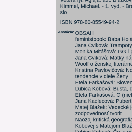
Veteranyi, Aglaja, aut. Blažkov
Kimmel, Michael. - 1. vyd. - Br
slo
ISBN 978-80-85549-94-2
Anotácia:
OBSAH
feministbook: Baba Hol
Jana Cviková: Trampoty
Monika Mitášová: GG ľ 
Jana Cviková: Matky ná
Woolf o ženskej literárnej
Kristína Pavlovičová: N
tendencie v diele Ženy
Etela Farkašová: Sloven
Ľubica Kobová: Busta, d
Etela Farkašová: O (nie
Jana Kadlecová: Puberti
Matej Blažek: Vedecké j
zodpovednosť tvoriť
Naozaj kritická geograf
Kobovej s Matejom Bla