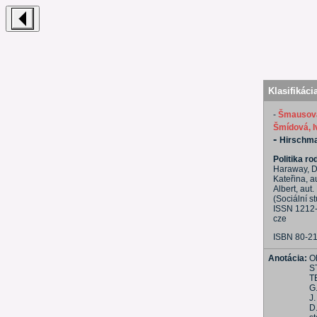
Klasifikáci
-
Šmausová
Šmídová, I
-
Hirschma
Politika ro
Haraway, Do
Kateřina, au
Albert, aut.
(Sociální st
ISSN 1212
cze
ISBN 80-2
Anotácia:
O
S
T
G
J.
D