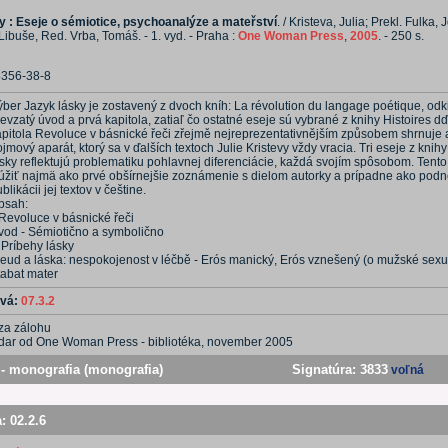
y : Eseje o sémiotice, psychoanalýze a mateřství
. / Kristeva, Julia; Prekl. Fulka,
ibuše, Red. Vrba, Tomáš. - 1. vyd. - Praha :
One Woman Press
,
2005
. - 250 s.
6356-38-8
ber Jazyk lásky je zostavený z dvoch kníh: La révolution du langage poétique, odki
evzatý úvod a prvá kapitola, zatiaľ čo ostatné eseje sú vybrané z knihy Histoires 
apitola Revoluce v básnické řeči zřejmě nejreprezentativnějším způsobem shrnuje a
jmový aparát, ktorý sa v ďalších textoch Julie Kristevy vždy vracia. Tri eseje z knih
ásky reflektujú problematiku pohlavnej diferenciácie, každá svojím spôsobom. Tent
lúžiť najmä ako prvé obšírnejšie zoznámenie s dielom autorky a prípadne ako podne
blikácii jej textov v češtine.
bsah:
 Revoluce v básnické řeči
vod - Sémiotično a symbolično
. Príbehy lásky
reud a láska: nespokojenost v léčbě - Erós manický, Erós vznešený (o mužské sexua
tabat mater
ová:
07.3.2
za zálohu
dar od One Woman Press - bibliotéka, november 2005
- monografia (monografia)
Signatúra:
3833
voľná
a:
02.2.6