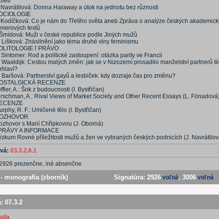
oletí
. Navrátilová: Donna Haraway a útok na jednotu bez různosti
OCIOLOGIE
. Kodíčková: Co je nám do Třetího světa aneb Zpráva o analýze českých akademic
enerových textů
. Šmídová: Muži v české republice podle Jiných mužů
. Lišková: Znásilnění jako téma druhé vlny feminismu
OLITOLOGIE ľ PRÁVO
 Sintomer: Rod a politické zastoupení: otázka parity ve Francii
. Waaldijk: Cestou malých změn: jak se v Nizozemí prosadilo manželství partnerů t
ohlaví?
. Baršová: Partnerství gayů a lesbiček: kdy dozraje čas pro změnu?
OSTALGICKÁ RECENZE
ffler, A.: Šok z budoucnosti (I. Bystřičan)
irschman, A.: Rival Views of Market Society and Other Recent Essays (L. Fónadová
ECENZE
rphy, R. F.: Umlčené tělo (I. Bystřičan)
OZHOVOR
ozhovor s Marií Chřipkovou (J. Oborná)
PRÁVY A INFORMACE
ýzkum Rovné příležitosti mužů a žen ve vybraných českých podnicích (J. Navrátilov
ová:
03.3.2.6.1
2926 prezenčne, iné absenčne
- monografia (zborník)
Signatúra:
2926
, 3006
voľná
voľná
a:
07.3.2
ulia