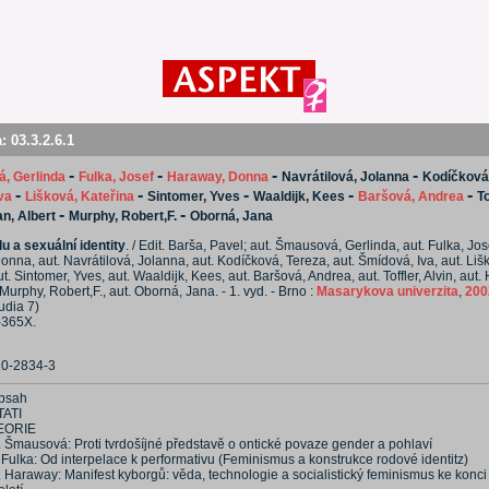
a:
03.3.2.6.1
-
-
-
-
, Gerlinda
Fulka, Josef
Haraway, Donna
Navrátilová, Jolanna
Kodíčková
-
-
-
-
-
va
Lišková, Kateřina
Sintomer, Yves
Waaldijk, Kees
Baršová, Andrea
To
-
-
n, Albert
Murphy, Robert,F.
Oborná, Jana
du a sexuální identity
. / Edit. Barša, Pavel; aut. Šmausová, Gerlinda, aut. Fulka, Jose
nna, aut. Navrátilová, Jolanna, aut. Kodíčková, Tereza, aut. Šmídová, Iva, aut. Liš
t. Sintomer, Yves, aut. Waaldijk, Kees, aut. Baršová, Andrea, aut. Toffler, Alvin, aut
 Murphy, Robert,F., aut. Oborná, Jana. - 1. vyd. - Brno :
Masarykova univerzita
,
200
udia 7)
-365X.
10-2834-3
bsah
TATI
EORIE
. Šmausová: Proti tvrdošíjné představě o ontické povaze gender a pohlaví
 Fulka: Od interpelace k performativu (Feminismus a konstrukce rodové identitz)
. Haraway: Manifest kyborgů: věda, technologie a socialistický feminismus ke konc