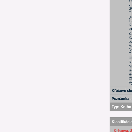
st
J
S
T
g
I
K
P
Z.
K
p
A
N
To
H
R
Mu
R
R
Z
V
Kľúčové sl
Poznámka:
Typ:
Kniha 
Klasifikáci
Kristeva, J