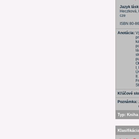
Jazyk lásk
Heczková, L
cze
ISBN 80-8
Anotácia:
Vý
pr
k
po
l
s
pu
O
I.
Ú
II
F
S
Kľúčové sl
Poznámka:
Typ:
Kniha 
Klasifikáci