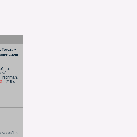
-
, Tereza
ffler, Alvin
f, aut.
ková,
. Hirschman,
2
. - 219 s. -
i dvacátého