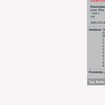
Laclau, Er
Emancipace
prekl. Bíba,
- 204 s.
cze
ISBN 978-
Anotácia:
O
E
P
1
2 
3 
4 
5
6
7 
8
9
Poznámka:
Typ:
Kniha 