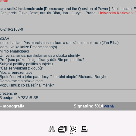
nesto
 a radikální demokracie
[Democracy and the Question of Power.]. / aut. Laclau, E
 Jan, prekl. Fulka, Josef, aut. úv. Bíba, Jan. - 1. vyd. - Praha :
Univerzita Karlova v 
80-246-2163-0
BSAH
rnesto Laclau: Postmarxismus, diskurs a radikální demokracie (Ján Bíba)
ředmluva ke knize Emancipation(s)
 Mimo emancipaci
Univerzalismus, partikularismus a otázka identity
Proč jsou prázdné signifikanty důležité pro politiku?
Subjekt politiky, politika subjektu
 "Čas se vymknul z kloubů"
 Moc a reprezentace
Společenství a jeho paradoxy: "liberální utopie" Richarda Rortyho
 Demokracie a otázka moci
 Populismus: co záleží na jméně?
prezenčne
S podprou MPSVaR SR.
- monografia
Signatúra:
5914
voľná