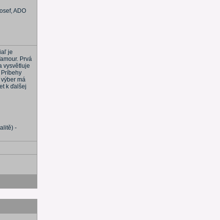
 Josef, ADO
aľ je
dďamour. Prvá
 vysvětluje
y Príbehy
o výber má
t k ďalšej
litě) -