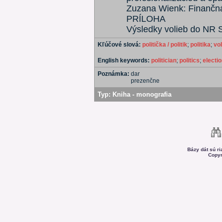
Zuzana Wienk: Finančná
PRÍLOHA
Výsledky volieb do NR 
Kľúčové slová:
politička / politik
;
politika
;
vo
English keywords:
politician
;
politics
;
electi
Poznámka:
dar
prezenčne
Typ:
Kniha - monografia
Bázy dát sú r
Copyr