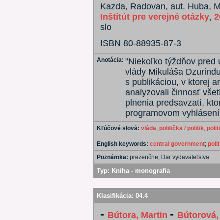
Kazda, Radovan, aut. Huba, Mik
Inštitút pre verejné otázky
,
2
slo
ISBN 80-88935-87-3
Anotácia:
"Niekoľko týždňov pred
vlády Mikuláša Dzurindu .
s publikáciou, v ktorej a
analyzovali činnosť všet
plnenia predsavzatí, kto
programovom vyhlásení."
Kľúčové slová:
vláda
;
politička / politik
;
polit
English keywords:
central government
;
poli
Poznámka:
prezenčne; Dar vydavateľstva
Typ:
Kniha - monografia
Klasifikácia:
04.4
-
-
Bútora, Martin
Bútorová,