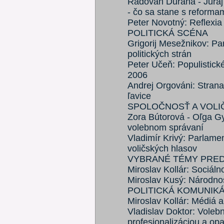
Radovan Ďurana - Juraj 
- čo sa stane s reforma
Peter Novotný: Reflexia 
POLITICKÁ SCÉNA
Grigorij Mesežnikov: P
politických strán
Peter Učeň: Populistické
2006
Andrej Orgováni: Strana
ľavice
SPOLOČNOSŤ A VOLI
Zora Bútorová - Oľga Gy
volebnom správaní
Vladimír Krivý: Parlame
voličských hlasov
VYBRANÉ TÉMY PRE
Miroslav Kollár: Sociál
Miroslav Kusý: Národno
POLITICKÁ KOMUNIK
Miroslav Kollár: Médiá 
Vladislav Doktor: Voleb
profesionalizáciou a op