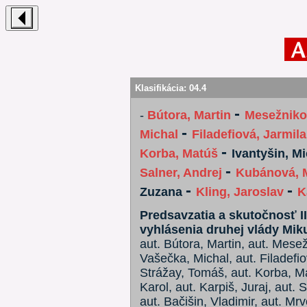
Klasifikácia:
04.4
-
-
Bútora, Martin
Mesežnikov
-
Michal
Filadefiová, Jarmila
-
Korba, Matúš
Ivantyšin, M
-
Salner, Andrej
Kubánová, 
-
-
Zuzana
Kling, Jaroslav
K
Predsavzatia a skutočnosť I
vyhlásenia druhej vlády Mik
aut. Bútora, Martin, aut. Mesež
Vašečka, Michal, aut. Filadefio
Strážay, Tomáš, aut. Korba, Mat
Karol, aut. Karpiš, Juraj, aut.
aut. Bačišin, Vladimir, aut. Mr