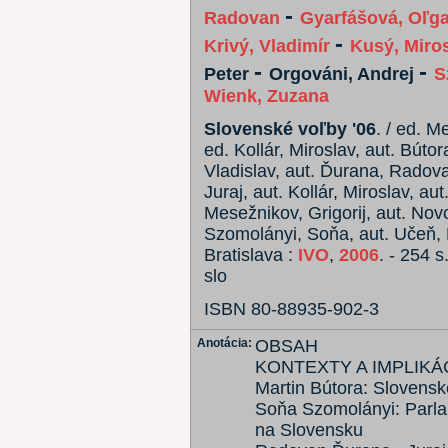
-
Radovan
Gyarfášová, Oľg
-
Krivý, Vladimír
Kusý, Miro
-
-
Peter
Orgováni, Andrej
S
Wienk, Zuzana
Slovenské voľby '06
. / ed. M
ed. Kollár, Miroslav, aut. Bútor
Vladislav, aut. Ďurana, Radova
Juraj, aut. Kollár, Miroslav, aut
Mesežnikov, Grigorij, aut. Novo
Szomolányi, Soňa, aut. Učeň, P
Bratislava :
IVO
,
2006
. - 254 s
slo
ISBN 80-88935-902-3
Anotácia:
OBSAH
KONTEXTY A IMPLIKÁ
Martin Bútora: Slovensk
Soňa Szomolányi: Parla
na Slovensku