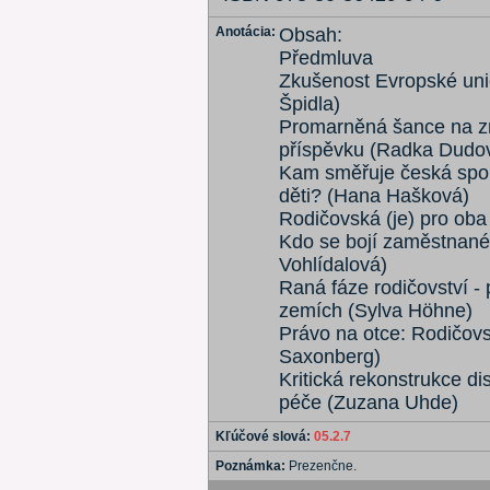
Anotácia:
Obsah:
Předmluva
Zkušenost Evropské unie
Špidla)
Promarněná šance na z
příspěvku (Radka Dudo
Kam směřuje česká spole
děti? (Hana Hašková)
Rodičovská (je) pro oba
Kdo se bojí zaměstnané
Vohlídalová)
Raná fáze rodičovství -
zemích (Sylva Höhne)
Právo na otce: Rodičov
Saxonberg)
Kritická rekonstrukce di
péče (Zuzana Uhde)
Kľúčové slová:
05.2.7
Poznámka:
Prezenčne.