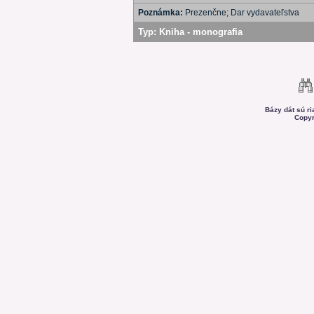
Poznámka:
Prezenčne; Dar vydavateľstva
Typ:
Kniha - monografia
Bázy dát sú r
Copyr