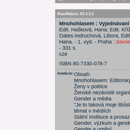
Klasifikácia:
03.3.3.1
Mnohohlasem : Vyjednávaní 
Edit. Hašková, Hana; Edit. Kří
Oates-Indruchová, Libora, Edi
Hana. - 1. vyd. - Praha :
Socio
- 331 s.
cze
ISBN 80-7330-078-7
Anotácia:
Obsah:
Mnohohlasem: Editorsk
Ženy v politice
Ženské nezávislé organ
Gender a média
"Je to taková moje libů
témat v médiích
Státní instituce a prosa
Gender, výzkum a gende
Gender a umění