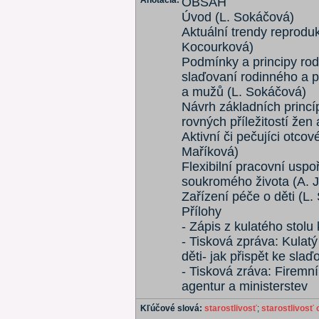
Anotácia:
OBSAH
Úvod (L. Sokáčová)
Aktuální trendy reprodu
Kocourková)
Podmínky a principy ro
slaďovaní rodinného a pr
a mužů (L. Sokáčová)
Návrh základních princíp
rovných příležitostí žen
Aktivní či pečujíci otcov
Maříková)
Flexibilní pracovní usp
soukromého života (A. 
Zařízení péče o děti (L
Přílohy
- Zápis z kulatého stolu
- Tisková zpráva: Kulatý
děti- jak přispět ke sla
- Tisková zráva: Firemní
agentur a ministerstev
Kľúčové slová:
starostlivosť
;
starostlivosť o