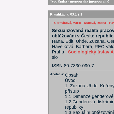
Typ:
Kniha - monografia (monografia)
Klasifikácia:
03.1.2.1
-
-
-
Čermáková, Marie
Dudová, Radka
Hav
Sexualizovaná realita praco
obtěžování v České republic
Hana, Edit. Uhde, Zuzana, Če
Havelková, Barbara, REC Vald
Praha :
Sociologický ústav 
slo
ISBN 80-7330-090-7
Anotácia:
Obsah
Úvod
1. Zuzana Uhde: Kořeny 
přístup
1.1 Dimenze genderové 
1.2 Genderová diskrimin
republiky
1.3 Sexuální obtěžován