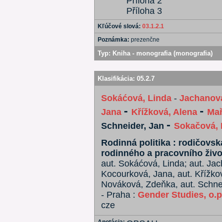
Příloha 2
Příloha 3
Kľúčové slová:
03.1.2.1
Poznámka:
prezenčne
Typ:
Kniha - monografia (monografia)
Klasifikácia:
05.2.7
Sokáćová, Linda
-
Jachanová
-
-
Jana
Křížková, Alena
Mař
-
Schneider, Jan
Sokačová, 
Rodinná politika : rodičovs
rodinného a pracovního živo
aut. Sokáćová, Linda; aut. Ja
Kocourková, Jana, aut. Křížkov
Nováková, Zdeňka, aut. Schneid
- Praha :
Gender Studies, o.p
cze