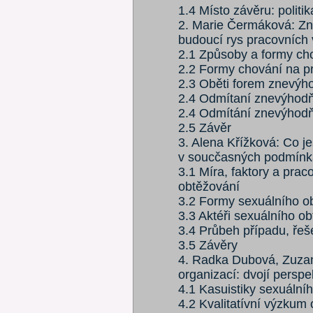
1.4 Místo závěru: politik
2. Marie Čermáková: Zne
budoucí rys pracovních
2.1 Způsoby a formy ch
2.2 Formy chování na p
2.3 Oběti forem znevýh
2.4 Odmítaní znevýhod
2.4 Odmítání znevýhodňu
2.5 Závěr
3. Alena Křížková: Co j
v soucčasných podmínk
3.1 Míra, faktory a prac
obtěžování
3.2 Formy sexuálního ob
3.3 Aktéři sexuálního o
3.4 Průbeh případu, řeš
3.5 Závěry
4. Radka Dubová, Zuzan
organizací: dvojí perspe
4.1 Kasuistiky sexuální
4.2 Kvalitatívní výzkum