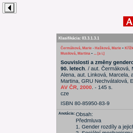
Klasifikácia:
03.3.1.3.1
-
Čermáková, Marie
-
Hašková, Marie
Kříž
-
Musilová, Martina
... [a i.]
Souvislosti a změny gendero
90. letech
. / aut. Čermáková, 
Alena, aut. Linková, Marcela, 
Martina, GRU Nechvátalová, Eva,
AV ČR
,
2000
. - 145 s.
cze
ISBN 80-85950-83-9
Anotácia:
Obsah:
Předmluva
1. Gender rozdíly a jeji