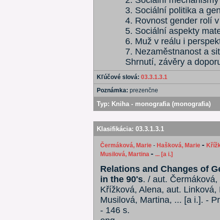
2. Sociální mechanismy 
3. Sociální politika a g
4. Rovnost gender rolí 
5. Sociální aspekty mate
6. Muž v reálu i perspek
7. Nezaměstnanost a si
Shrnutí, závěry a dopor
Kľúčové slová:
03.3.1.3.1
Poznámka:
prezenčne
Typ:
Kniha - monografia (monografia)
Klasifikácia:
03.3.1.3.1
-
Čermáková, Marie
-
Hašková, Marie
Kříž
-
Musilová, Martina
... [a i.]
Relations and Changes of Ge
in the 90's
. / aut. Čermáková,
Křížková, Alena, aut. Linková,
Musilová, Martina, ... [a i.]. - 
- 146 s.