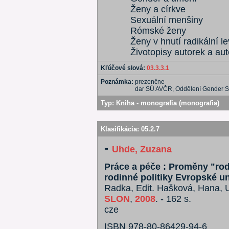
Ženy a církve
Sexuální menšiny
Rómské ženy
Ženy v hnutí radikální le
Životopisy autorek a aut
Kľúčové slová:
03.3.3.1
Poznámka:
prezenčne
dar SÚ AVČR, Oddělení Gender St
Typ:
Kniha - monografia (monografia)
Klasifikácia:
05.2.7
-
Uhde, Zuzana
Práce a péče : Proměny "rod
rodinné politiky Evropské u
Radka, Edit. Hašková, Hana, U
SLON
,
2008
. - 162 s.
cze
ISBN 978-80-86429-94-6