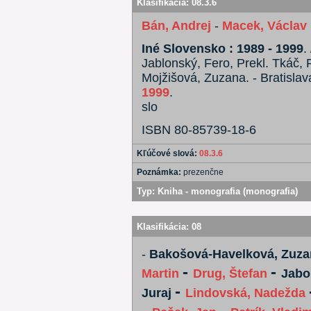
Klasifikácia:
08.3.6
Bán, Andrej
-
Macek, Václav
Iné Slovensko : 1989 - 1999
.
Jablonský, Fero, Prekl. Tkáč, P
Mojžišová, Zuzana. - Bratisl
1999
.
slo
ISBN 80-85739-18-6
Kľúčové slová:
08.3.6
Poznámka:
prezenčne
Typ:
Kniha - monografia (monografia)
Klasifikácia:
08
-
Bakošová-Havelková, Zuza
-
-
Martin
Drug, Štefan
Jabo
-
Juraj
Lindovská, Nadežda
-
-