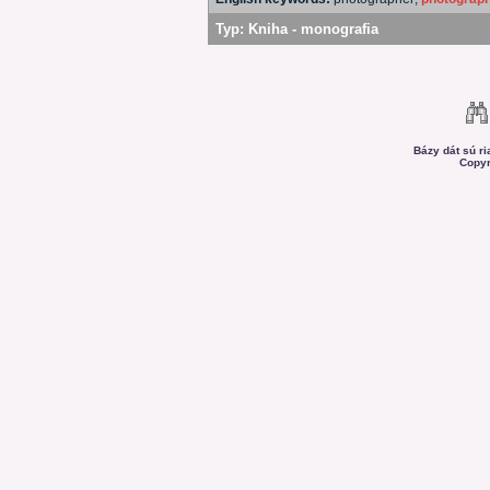
Typ:
Kniha - monografia
Bázy dát sú r
Copyr