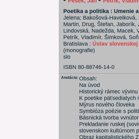
Pešek, Jan
Petrík, Vladim
Poetika a politika : Umenie 
Jelena; Bakošová-Havelková, 
Martin, Drug, Štefan, Jaborík,
Lindovská, Nadežda, Macek, Vá
Petrík, Vladimír, Šimková, So
Bratislava :
Ústav slovenskej 
(monografie)
slo
ISBN 80-88746-14-0
Anotácia:
Obsah:
Na úvod
Historický rámec vývinu 
K poetike päťsediatych 
Mýrus nového človeka
Symbióza poézie s polit
Básnická tvorba vvnútor
Prekladanie ruskej (sovie
slovenskom kultúrnom p
Obraz kapitalistického 