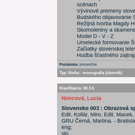
scénach
Vývinové premeny slove
Budského objavovanie 
Režijná tvorba Magdy 
Skomoleniny a skamene
Model D - V - Z
Umelecké formovanie Š
Začiatky slovenskej tele
Hudba šťastného zajtra
Poznámka:
prezenčne
Typ:
Kniha - monografia (zborník)
Klasifikácia:
08.3.6
Nimcová, Lucia
Slovensko 003 : Obrazová sp
Edit. Kollár, Miro, Edit. Mace
GRU Černá, Martina. - Bratisl
eng;
slo