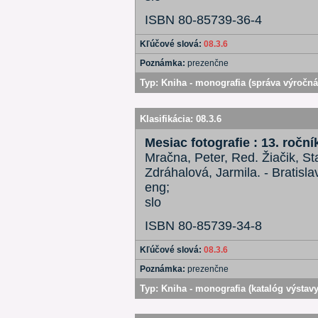
ISBN 80-85739-36-4
Kľúčové slová:
08.3.6
Poznámka:
prezenčne
Typ:
Kniha - monografia (správa výročná
Klasifikácia:
08.3.6
Mesiac fotografie : 13. roční
Mračna, Peter, Red. Žiačik, 
Zdráhalová, Jarmila. - Bratisla
eng;
slo
ISBN 80-85739-34-8
Kľúčové slová:
08.3.6
Poznámka:
prezenčne
Typ:
Kniha - monografia (katalóg výstavy