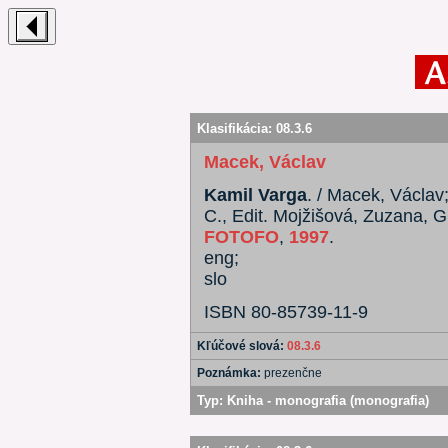
Klasifikácia:
08.3.6
Macek, Václav
Kamil Varga
. / Macek, Václav;
C., Edit. Mojžišová, Zuzana, G
FOTOFO
,
1997
.
eng;
slo
ISBN 80-85739-11-9
Kľúčové slová:
08.3.6
Poznámka:
prezenčne
Typ:
Kniha - monografia (monografia)