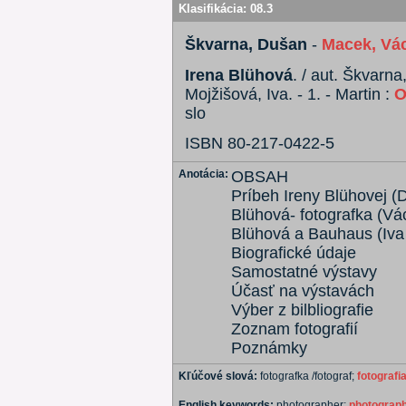
Klasifikácia:
08.3
Škvarna, Dušan
-
Macek, Vá
Irena Blühová
. / aut. Škvarn
Mojžišová, Iva. - 1. - Martin :
O
slo
ISBN 80-217-0422-5
Anotácia:
OBSAH
Príbeh Ireny Blühovej (
Blühová- fotografka (Vá
Blühová a Bauhaus (Iva
Biografické údaje
Samostatné výstavy
Účasť na výstavách
Výber z bilbliografie
Zoznam fotografií
Poznámky
Kľúčové slová:
fotografka /fotograf;
fotografi
English keywords:
photographer;
photograp