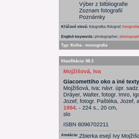
Výber z bilbliografie
Zoznam fotografií
Poznámky
Kľúčové slová:
fotografka /fotograf;
fotografi
English keywords:
photographer;
photograp
Typ:
Kniha - monografia
Klasifikácia:
08.3
Mojžišová, Iva
Giacomettiho oko a iné text
Mojžišová, Iva; návr. úpr. sadz.
Dräyer, Walter, fotogr. Imro, Ig
Jozef, fotogr. Paštéka, Jozef, au
1994
. - 224 s., 20 cm,
slo
ISBN 8096702211
Anotácia:
Zbierka esejí Ivy Mojžiš