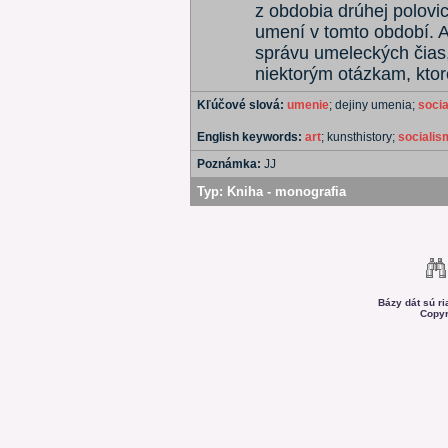
z obdobia drúhej polovic
umení v tomto období. A
správu umeleckých čias,
niektorým otázkam, ktor
Kľúčové slová:
umenie
; dejiny umenia;
soci
English keywords:
art
; kunsthistory;
socialis
Poznámka:
JJ
Typ:
Kniha - monografia
Bázy dát sú r
Copyr