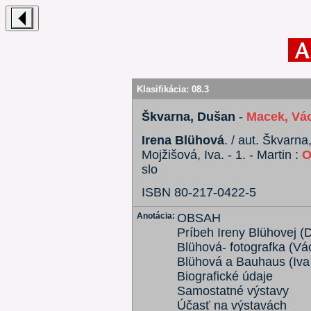
Klasifikácia:
08.3
Škvarna, Dušan
-
Macek, Vá
Irena Blühová
. / aut. Škvarn
Mojžišová, Iva. - 1. - Martin :
O
slo
ISBN 80-217-0422-5
Anotácia:
OBSAH
Príbeh Ireny Blühovej (
Blühová- fotografka (Vá
Blühová a Bauhaus (Iva
Biografické údaje
Samostatné výstavy
Účasť na výstavách