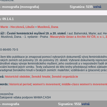
Prezenčne.
- monografia (monografia)
Signatúra:
5155
voľná
a:
09.1.6.1
-
 Marie
-
Heczková, Libuše
Musilová, Dana
áž! : České feministické myšlení 19. a 20. století
. / aut. Bahenská, Marie; aut. H
. Musilová, Dana. - 1. vydanie - Praha :
Masarykův ústav a Archiv AV ČR, v. v. i.
,
80-86495-70-5
Cílem této publikace je zmapovat pomocí vybraných dokumentů vývoj feministickéh
eských zemích od poloviny 19. do poloviny 20. století. Vybrané dokumenty reprezen
dnotlivé etapy vývoje feministického myšlení, jeho osobnosti a v neposlední řadě 
ciální kontext jejich vzniku. Texty zařazené do této knihy představují reflexi základ
radigmat ženského hnutí v českých zemích: mateřství, vzdělávání a (placené) práce.
ová:
historické obdobie
;
ženské hnutie
;
ženské organizácie
ywords:
historical period
;
women's movement
;
middle-class women's movemen
n
prezenčne
Zakúpené vďaka podpore MAMA CASH
- monografia
Signatúra:
5532
voľná