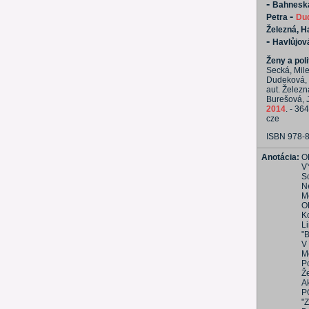
-
Bahneská
-
Petra
Dud
Železná, H
-
Havlůjov
Ženy a poli
Secká, Mile
Dudeková, G
aut. Železn
Burešová, J
2014
. - 364
cze
ISBN 978-
Anotácia:
O
V
So
N
M
O
K
L
"
V
M
P
Ž
A
P
"Z