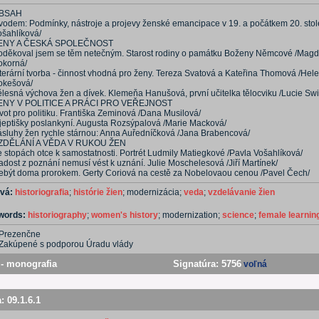
BSAH
vodem: Podmínky, nástroje a projevy ženské emancipace v 19. a počátkem 20. stole
ošahlíková/
ENY A ČESKÁ SPOLEČNOST
oděkoval jsem se těm netečným. Starost rodiny o památku Boženy Němcové /Mag
okorná/
iterární tvorba - činnost vhodná pro ženy. Tereza Svatová a Kateřina Thomová /Hel
okešová/
ělesná výchova žen a dívek. Klemeňa Hanušová, první učitelka tělocviku /Lucie Sw
ENY V POLITICE A PRÁCI PRO VEŘEJNOST
vot pro politiku. Františka Zeminová /Dana Musilová/
 jeptišky poslankyní. Augusta Rozsýpalová /Marie Macková/
ásluhy žen rychle stárnou: Anna Auředníčková /Jana Brabencová/
ZDĚLÁNÍ A VĚDA V RUKOU ŽEN
e stopách otce k samostatnosti. Portrét Ludmily Matiegkové /Pavla Vošahlíková/
dost z poznání nemusí vést k uznání. Julie Moschelesová /Jiří Martínek/
ebýt doma prorokem. Gerty Coriová na cestě za Nobelovaou cenou /Pavel Čech/
ová:
historiografia
;
histórie žien
; modernizácia;
veda
;
vzdelávanie žien
ywords:
historiography
;
women's history
; modernization;
science
;
female learnin
Prezenčne
Zakúpené s podporou Úradu vlády
- monografia
Signatúra:
5756
voľná
a:
09.1.6.1