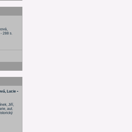
ková,
. - 288 s.
-
vá, Lucie
nek, Jiří,
ie, aut.
istorický