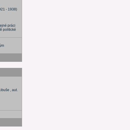
921 - 1938)
ejné práci
 politické
ným
ibuše , aut.