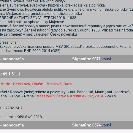
ožena Víková-Kunětická. Na konci cesty?
elena Turcerová-Devečková - historička, prekladateľka a politička
arie Švermová. Počáteční období politické dráhy reformní komunistické političky (1
nna Mrskošová, agrárnická a komunistická politička
EŘEJNÉ AKTIVITY ŽEN V LETECH 1918 - 1938
politická politika spisovatelky Majerové
tolické ženské spolky v období první Československé republiky a jejich role ve veř
esta zástupkyň Ženské národní rady do Turecka v dubnu 1935. Příklad mezinárodně
ole žen (nejen) v meziválečném Československu
prezenčne
Zakúpené vďaka finančnej podpre MZV SR; súčasť projektu podporeného Finanč
mechanizmom EHP 2009-2014 (OSF).
- monografia
Signatúra:
6071
voľná
a:
09.1.5.1.1
-
 Marie
-
Heczková, Libuše
Musilová, Dana
ráci : Dobové (sebe)reflexe a polemiky
. / aut. Bahenská, Marie ; aut. Heczková, L
ana . - 1.vyd. - Praha :
Masarykův ústav a Archiv AV ČR
,
2014
. - 243 s.
80-87782-34-7
dar Lenka Krištofová 2018
- monografia
Signatúra:
6374
voľná