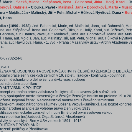
-
-
-
-
-
, Marie
Secká, Milena
Štěpánová, Irena
Gelnarová, Jitka
Hollý, Karol
J
-
-
-
-
eková, Gabriela
Cibulka, Pavel
Malínská, Jana
Dobrotková, Marta
Musil
-
-
-
-
-
ana
Mojdis, Ján
Malínský, Jiří
Pehr, Michal
Hůlková Nývltová, Dana
Bur
á, Hana
tika : (1890 - 1938)
. / ed. Bahenská, Marie; ed. Malínská, Jana, aut. Bahneská, Mari
na, aut. Štěpánová, Irena, aut. Gelnarová, Jitka, aut. Hollý, Karol, aut. Ježková, Petr
abriela, aut. Cibulka, Pavel, aut. Malínská, Jana, aut. Dobrotková, Marta, aut. Mus
á, Hana, aut. Mojdis, Ján, aut. Malínský, Jiří, aut. Pehr, Michal, aut. Hůlková Nývltov
ana, aut. Havlůjová, Hana. - 1. vyd. - Praha : Masarykův ústav - Archiv Akademie 
 s.
80-87782-24-8
BSAH
ÝZNAMNÉ OSOBNOSTI A OSVĚTOVÉ AKTIVITY ČESKÉHO ŽENSKÉHO LIBERÁL
ciální práce žen v českých zemích v 19. století. Tradice - kontinuita - povinnost
edělní dýchanky pro dělné ženy a dívky všech odborů
ezi národem a politikou
D AKTIVISMU K POLITICE
oncept volebního práva v diskurzu českých středostavovských sufražistek
imity spolupráce medzi slovenským a českým ženským hnutím na prelome 19. a 20.
Božena, bojovná žena". Nacionalistický radikalismus českého feminismu
 ženskom, alebo národnom záujme? Božena Viková-Kunětická a jej bojkot kongre
edzinárodnej aliancie za volebné právo žien v roku 1913
olitizace německého ženského hnutí v Brně před první světovou válkou
ena v politice (ne)žádoucí. Olga Stránská-Absolonová
ktivity slovenských žien v USA v rokoch 1891 - 1918
OLITIČKA Z POVOLÁNÍ?!
rození" političky v Předlitavsku