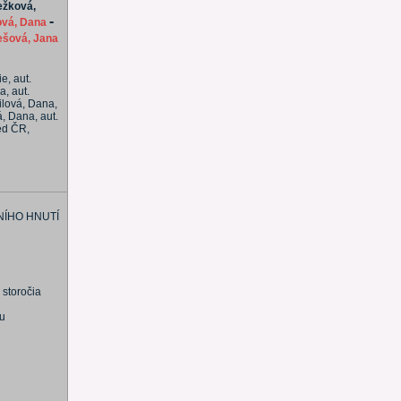
ežková,
-
ová, Dana
ešová, Jana
e, aut.
a, aut.
ilová, Dana,
á, Dana, aut.
věd ČR,
NÍHO HNUTÍ
 storočia
su