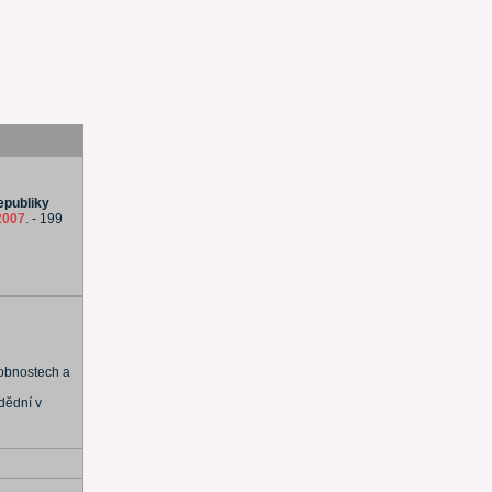
epubliky
2007
. - 199
dobnostech a
dědní v