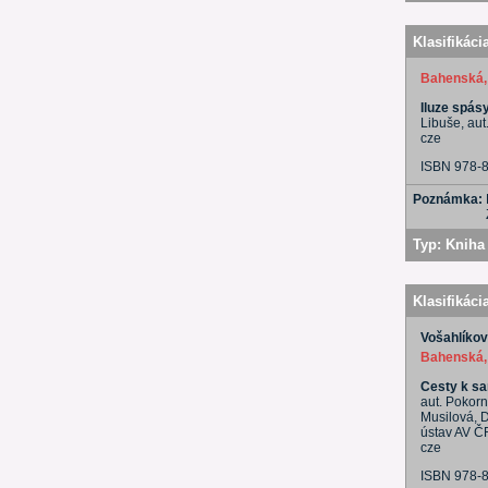
Klasifikáci
Bahenská,
Iluze spásy
Libuše, aut
cze
ISBN 978-
Poznámka:
Typ:
Kniha 
Klasifikáci
Vošahlíkov
Bahenská,
Cesty k sa
aut. Pokorn
Musilová, D
ústav AV Č
cze
ISBN 978-