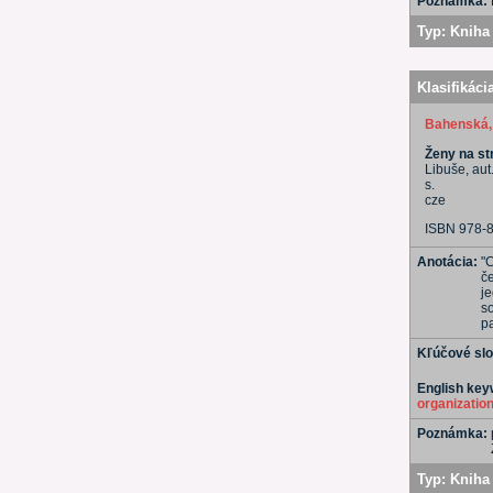
Poznámka:
Typ:
Kniha 
Klasifikáci
Bahenská,
Ženy na str
Libuše, aut
s.
cze
ISBN 978-
Anotácia:
"
č
je
so
pa
Kľúčové sl
English ke
organizatio
Poznámka:
Typ:
Kniha 