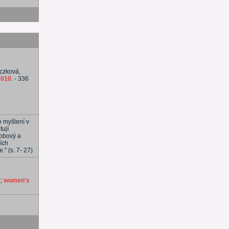
eczková,
2010
. - 336
o myšlení v
tují
dobový a
ních
" (s. 7- 27)
t
;
women's