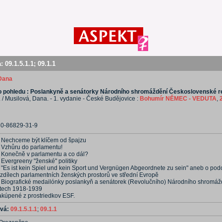
a:
09.1.5.1.1
;
09.1.1
 Dana
 pohledu : Poslankyně a senátorky Národního shromáždění Československé r
. / Musilová, Dana. - 1. vydanie - České Budějovice :
Bohumír NĚMEC - VEDUTA
,
80-86829-31-9
. Nechceme být klíčem od špajzu
. Vzhůru do parlamentu!
. Konečně v parlamentu a co dál?
 Evergreeny "ženské" politiky
. "Es ist kein Spiel und kein Sport und Vergnügen Abgeordnete zu sein" aneb o po
ozdílech parlamentních ženských prostorů ve střední Evropě
. Biografické medailónky poslankyň a senátorek (Revolučního) Národního shromáž
etech 1918-1939
akúpené z prostriedkov ESF.
ová:
09.1.5.1.1
;
09.1.1