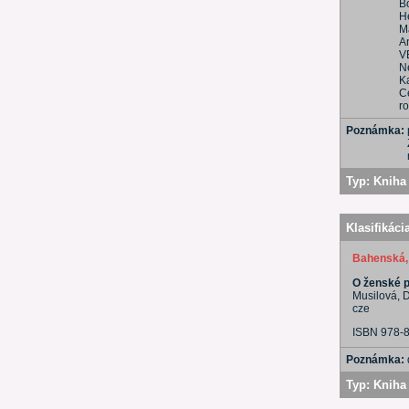
B
H
M
A
V
Ne
Ka
C
r
Poznámka:
Typ:
Kniha 
Klasifikáci
Bahenská,
O ženské p
Musilová, D
cze
ISBN 978-
Poznámka:
Typ:
Kniha 