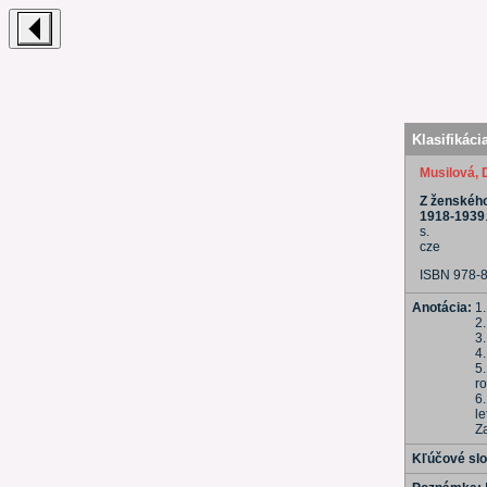
Klasifikáci
Musilová,
Z ženského
1918-1939
s.
cze
ISBN 978-
Anotácia:
1
2
3
4.
5
r
6
l
Z
Kľúčové sl