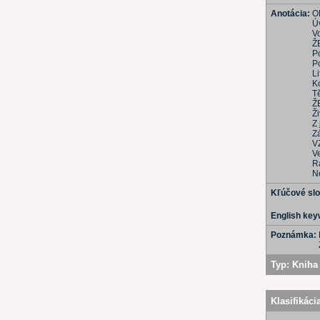
Anotácia:
O
Ú
V
Ž
P
P
L
K
T
Ž
Ži
Z
Z
V
V
Ra
N
Kľúčové sl
English ke
Poznámka:
Typ:
Kniha 
Klasifikáci