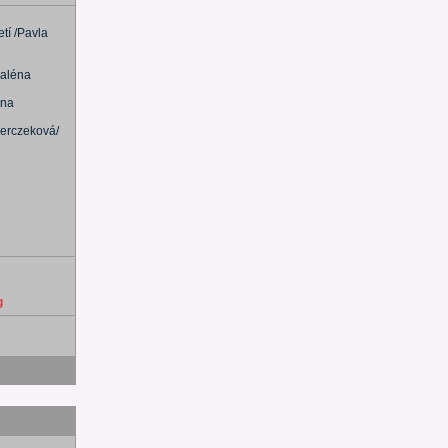
tí /Pavla
daléna
ena
ierczeková/
g