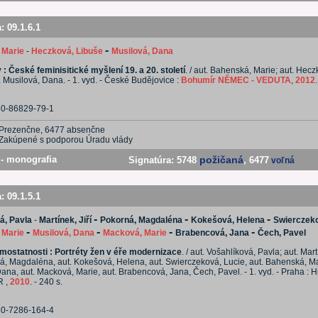
a:
09.1.6.1
-
 Marie
-
Heczková, Libuše
Musilová, Dana
 : České feminisitické myšlení 19. a 20. století
. / aut. Bahenská, Marie; aut. Hecz
. Musilová, Dana. - 1. vyd. - České Budějovice :
Bohumír NĚMEC - VEDUTA
,
2012
80-86829-79-1
Prezenčne, 6477 absenčne
Zakúpené s podporou Úradu vlády
- monografia
požičaná
Signatúra:
5748
, 6477
voľná
a:
09.1.5.1
-
-
-
á, Pavla
-
Martínek, Jiří
Pokorná, Magdaléna
Kokešová, Helena
Swierczeko
-
-
-
-
 Marie
Musilová, Dana
Macková, Marie
Brabencová, Jana
Čech, Pavel
mostatnosti : Portréty žen v éře modernizace
. / aut. Vošahlíková, Pavla; aut. Martí
á, Magdaléna, aut. Kokešová, Helena, aut. Swierczeková, Lucie, aut. Bahenská, Mar
ana, aut. Macková, Marie, aut. Brabencová, Jana, Čech, Pavel. - 1. vyd. - Praha : H
R ,
2010
. - 240 s.
80-7286-164-4