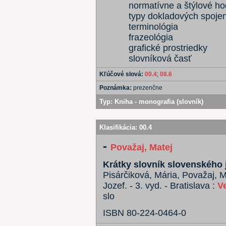
normatívne a štýlové ho
typy dokladových spojen
terminológia
frazeológia
grafické prostriedky
slovníková časť
Kľúčové slová:
00.4
;
08.6
Poznámka:
prezenčne
Typ:
Kniha - monografia (slovník)
Klasifikácia:
00.4
-
Považaj, Matej
Krátky slovník slovenského 
Pisárčiková, Mária, Považaj, 
Jozef. - 3. vyd. - Bratislava :
V
slo
ISBN 80-224-0464-0