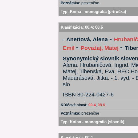
Poznámka:
prezenčne
Typ:
Kniha - monografia (príručka)
Klasifikácia:
00.4
;
08.6
-
-
Anettová, Alena
Hrubanič
-
-
Emil
Považaj, Matej
Tibe
Synonymický slovník sloven
Alena, Hrubaničová, Ingrid, Mi
Matej, Tibenská, Eva, REC Ho
Madarásová, Jitka. - 1. vyd. - 
slo
ISBN 80-224-0427-6
Kľúčové slová:
00.4
;
08.6
Poznámka:
prezenčne
Typ:
Kniha - monografia (slovník)
Klasifikácia:
00.4