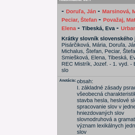
-
-
Doruľa, Ján
Marsinová, 
-
Peciar, Štefan
Považaj, Mat
-
-
Elena
Tibeská, Eva
Urban
Krátky slovník slovenského 
Pisárčiková, Mária, Doruľa, Já
Michalus, Štefan, Peciar, Štefa
Smiešková, Elena, Tibeská, E
REC Mistrík, Jozef. - 1. vyd. - 
slo
Anotácia:
obsah:
I. základné zásady psra
všeobecná charakteristi
stavba hesla, heslové s
spracovanie slov v jedne
hniezdovaných slov
slovnodruhová a gramati
význam lexikálnych jedn
slov