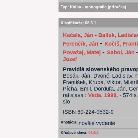
Typ:
Kniha - monografia (príručka)
Klasifikácia:
08.6.1
Kačala, Ján
-
Ballek, Ladisla
-
Ferenčík, Ján
Kočiš, Frant
-
Považaj, Matej
Sabol, Ján
Jozef
Pravidlá slovenského pravo
Bosák, Ján, Dvonč, Ladislav, 
František, Krupa, Viktor, Mistr
Pícha, Emil, Dorduľa, Ján, Genz
ratislava :
Veda
,
1998
. - 574 s.
slo
ISBN 80-224-0532-9
Anotácia:
novšie vydanie
Kľúčové slová:
08.6.1