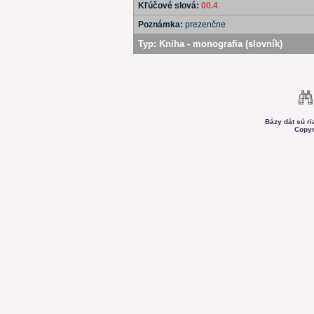
Kľúčové slová:
00.4
Poznámka:
prezenčne
Typ:
Kniha - monografia (slovník)
Bázy dát sú r
Copyr