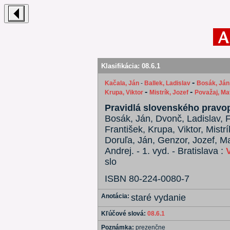
Klasifikácia:
08.6.1
-
Kačala, Ján
-
Ballek, Ladislav
Bosák, Ján
-
-
Krupa, Viktor
Mistrík, Jozef
Považaj, Ma
Pravidlá slovenského pravo
Bosák, Ján, Dvonč, Ladislav, 
František, Krupa, Viktor, Mistr
Doruľa, Ján, Genzor, Jozef, M
Andrej. - 1. vyd. - Bratislava :
slo
ISBN 80-224-0080-7
Anotácia:
staré vydanie
Kľúčové slová:
08.6.1
Poznámka:
prezenčne