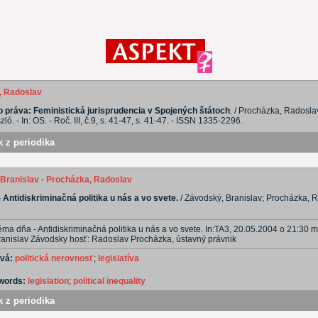
, Radoslav
 práva: Feministická jurisprudencia v Spojených štátoch
. / Procházka, Radosl
zló. - In: OS. - Roč. III, č.9, s. 41-47, s. 41-47. - ISSN 1335-2296.
 z periodika
Branislav
-
Procházka, Radoslav
 Antidiskriminačná politika u nás a vo svete.
/ Závodský, Branislav; Procházka, R
ma dňa - Antidiskriminačná politika u nás a vo svete. In:TA3, 20.05.2004 o 21:30 m
ranislav Závodsky hosť: Radoslav Procházka, ústavný právnik
ová:
politická nerovnosť
;
legislatíva
ywords:
legislation
;
political inequality
 z periodika