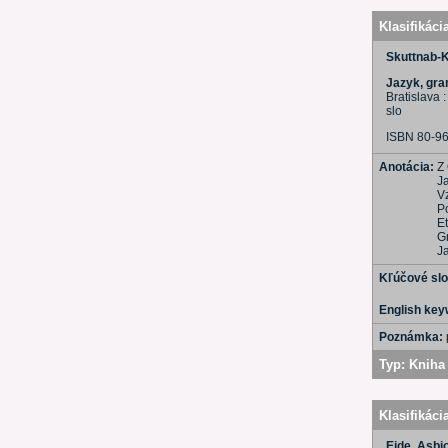
Klasifikáci
Skuttnab-
Jazyk, gr
Bratislava 
slo
ISBN 80-9
Anotácia:
Z
J
Vz
P
Et
G
J
Kľúčové sl
English ke
Poznámka:
Typ:
Kniha 
Klasifikáci
Eide, Asbj