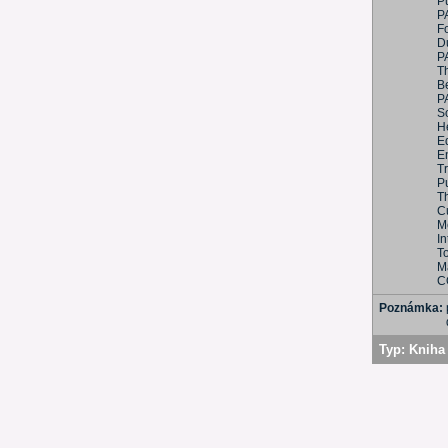
P
P
Fo
D
P
T
B
P
S
He
E
E
T
Pu
T
C
M
I
T
Ma
C
Poznámka:
Typ:
Kniha 