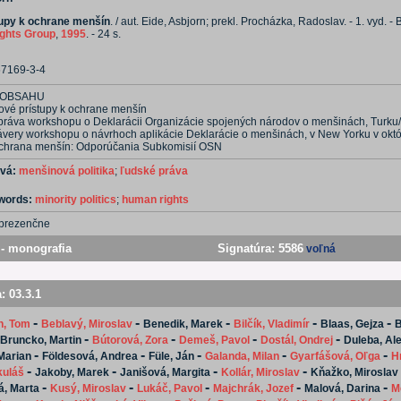
upy k ochrane menšín
. / aut. Eide, Asbjorn; prekl. Procházka, Radoslav. - 1. vyd. - B
ights Group
,
1995
. - 24 s.
67169-3-4
 OBSAHU
ové prístupy k ochrane menšín
práva workshopu o Deklarácii Organizácie spojených národov o menšinách, Turku
ávery workshopu o návrhoch aplikácie Deklarácie o menšinách, v New Yorku v okt
chrana menšín: Odporúčania Subkomisií OSN
ová:
menšinová politika
;
ľudské práva
ywords:
minority politics
;
human rights
prezenčne
- monografia
Signatúra:
5586
voľná
a:
03.3.1
-
-
-
-
-
n, Tom
Beblavý, Miroslav
Benedik, Marek
Bilčík, Vladimír
Blaas, Gejza
B
-
-
-
-
Bruncko, Martin
Bútorová, Zora
Demeš, Pavol
Dostál, Ondrej
Duleba, Al
-
-
-
-
-
Marian
Földesová, Andrea
Füle, Ján
Galanda, Milan
Gyarfášová, Oľga
H
-
-
-
-
kuláš
Jakoby, Marek
Janišová, Margita
Kollár, Miroslav
Kňažko, Miroslav
-
-
-
-
-
á, Marta
Kusý, Miroslav
Lukáč, Pavol
Majchrák, Jozef
Malová, Darina
M