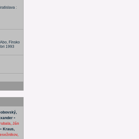
ratislava :
/Abo, Fínsko
óbri 1993
obovský,
-
exander
rubala, Ján
-
Kraus,
esežnikov,