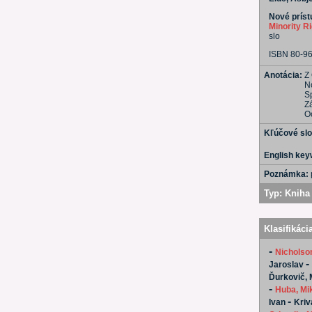
Nové príst
Minority R
slo
ISBN 80-9
Anotácia:
Z
N
S
Z
O
Kľúčové sl
English ke
Poznámka:
Typ:
Kniha 
Klasifikáci
-
Nicholso
-
Jaroslav
Ďurkovič, 
-
Huba, Mi
-
Ivan
Kriv