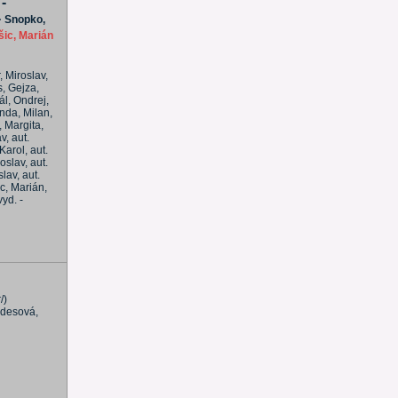
-
-
Snopko,
šic, Marián
, Miroslav,
s, Gejza,
ál, Ondrej,
anda, Milan,
, Margita,
v, aut.
Karol, aut.
oslav, aut.
lav, aut.
ic, Marián,
yd. -
/)
öldesová,