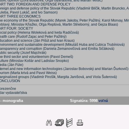
ublic opinion (Zora Bútorová, Oľga Gyárfášová, and Marián Velšic)
ART TWO: FOREIGN AND DEFENSE POLICY
reign and defense policy of the Slovak Republic (Vladimír Bilčík, Martin Bruncko, 
uleba, Pavol Lukáč, and Ivo Samson)
ART THREE ECONOMICS
he economy of the Slovak Republic (Marek Jakoby, Peter Pažitný, Karol Morvay, Mi
eblavý, Miroslav Kňažko, Oľga Reptová, Martin Strieborný, and Gejza Blaas)
ART FOUR: SOCIETY
ocial policy (Helena Woleková and Iveta Radičová)
alth care (Rudolf Zajac and Peter Pažitný)
ducation and science (Ján Pišút and Ivan Kraus)
nvironment and sustainable development (Mikuláš Huba and Ľubica Trubíniová)
ransparency and corruption (Daniela Zemanovičová and Emília Sičáková)
blic security (Jozef Majchrák)
he third sector and volunteerism (Pavol Demeš)
ulture (Miroslav Kollár and Ladislav Snopko)
edia (Ján Füle)
nternet and new information technologies (Jaroslav Bobovský and Marian Ďurkovič)
ourism (Marta krivá and Pavol Weiss)
rginalized groups (Vladimír Pirošík, Margita Janišová, and Viola Šuterová)
ONCLUSION
prezenčne
dar vydavateľstva
- monografia
Signatúra:
5998
voľná