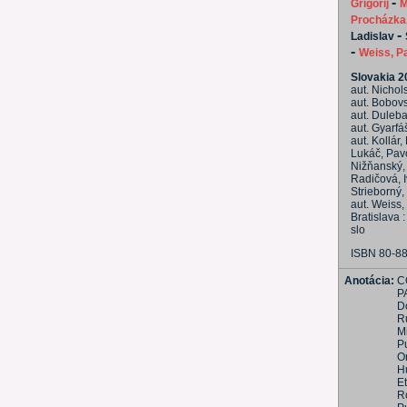
-
Grigorij
M
Procházka
-
Ladislav
-
Weiss, P
Slovakia 2
aut. Nichol
aut. Bobovs
aut. Duleba
aut. Gyarfá
aut. Kollár,
Lukáč, Pavo
Nižňanský, V
Radičová, I
Strieborný, 
aut. Weiss,
Bratislava 
slo
ISBN 80-8
Anotácia:
C
P
D
Ru
M
P
O
H
Et
R