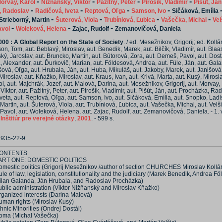
-
-
-
-
orvay, Karol
Nižňanský, Viktor
Pažitný, Peter
Pirošík, Vladimír
Pišút, Ján
-
-
-
-
, Radoslav
Radičová, Iveta
Reptová, Oľga
Samson, Ivo
Sičáková, Emília
-
-
-
-
Strieborný, Martin
Šuterová, Viola
Trubíniová, Ľubica
Vašečka, Michal
Vel
-
-
-
avol
Woleková, Helena
Zajac, Rudolf
Zemanovičová, Daniela
000 : A Global Report on the State of Society
. / ed. Mesežnikov, Grigorij; ed. Kollár
son, Tom, aut. Beblavý, Miroslav, aut. Benedik, Marek, aut. Bilčík, Vladimír, aut. Blaa
ký, Jaroslav, aut. Bruncko, Martin, aut. Bútorová, Zora, aut. Demeš, Pavol, aut. Dost
, Alexander, aut. Ďurkovič, Marian, aut. Földesová, Andrea, aut. Füle, Ján, aut. Gal
šová, Oľga, aut. Hrubala, Ján, aut. Huba, Mikuláš, aut. Jakoby, Marek, aut. Janišová
 Miroslav, aut. Kňažko, Miroslav, aut. Kraus, Ivan, aut. Krivá, Marta, aut. Kusý, Mirosla
l, aut. Majchrák, Jozef, aut. Malová, Darina, aut. Mesežnikov, Grigorij, aut. Morvay, 
iktor, aut. Pažitný, Peter, aut. Pirošík, Vladimír, aut. Pišút, Ján, aut. Procházka, Rad
veta, aut. Reptová, Oľga, aut. Samson, Ivo, aut. Sičáková, Emília, aut. Snopko, Ladis
Martin, aut. Šuterová, Viola, aut. Trubíniová, Ľubica, aut. Vašečka, Michal, aut. Velš
 Pavol, aut. Woleková, Helena, aut. Zajac, Rudolf, aut. Zemanovičová, Daniela. - 1. v
:
Inštitúr pre verejné otázky
,
2001
. - 599 s.
8935-22-9
ONTENTS
ART ONE: DOMESTIC POLITICS
omestic politics (Grigorij Mesežnikov /author of section CHURCHES Miroslav Kollár
le of law, legislation, constitutionality and the judiciary (Marek Benedik, Andrea F
ilan Galanda, Ján Hrubala, and Radoslav Procházka)
ublic administration (Viktor Nižňanský and Miroslav Kňažko)
rganized interests (Darina Malová)
uman rights (Miroslav Kusý)
hnic Minorities (Ondrej Dostál)
oma (Michal Vašečka)