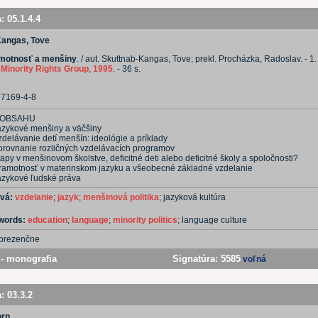
a:
05.1.4.4
Kangas, Tove
amotnosť a menšiny
. / aut. Skuttnab-Kangas, Tove; prekl. Procházka, Radoslav. - 1. 
:
Minority Rights Group
,
1995
. - 36 s.
67169-4-8
 OBSAHU
azykové menšiny a väčšiny
delávanie detí menšín: ideológie a príklady
orovnanie rozličných vzdelávacích programov
apy v menšinovom školstve, deficitné deti alebo deficitné školy a spoločnosti?
ramotnosť v materinskom jazyku a všeobecné základné vzdelanie
azykové ľudské práva
ová:
vzdelanie
;
jazyk
;
menšinová politika
; jazyková kultúra
ywords:
education
;
language
;
minority politics
; language culture
prezenčne
- monografia
Signatúra:
5585
voľná
a:
03.3.2
orn