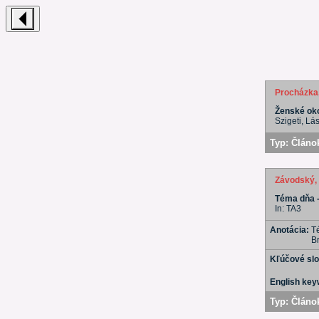
Procházka
Ženské oko
Szigeti, Lás
Typ:
Článok
Závodský, 
Téma dňa -
In: TA3
Anotácia:
Té
B
Kľúčové sl
English ke
Typ:
Článok