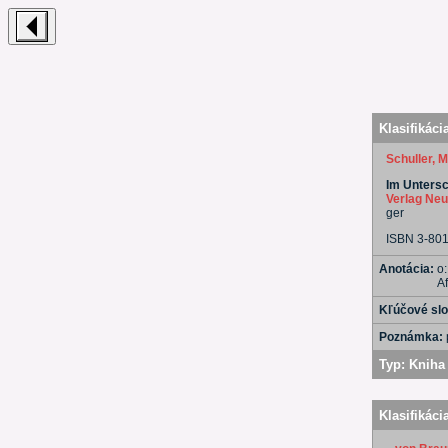
Klasifikáci
Schuller, 
Im Untersc
Verlag Neu
ger
ISBN 3-80
Anotácia:
o
A
Kľúčové sl
Poznámka:
Typ:
Kniha 
Klasifikáci
-