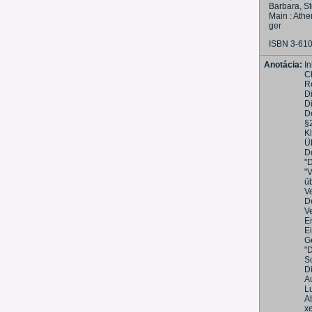
Barbara, St
Main : Ath
ger
ISBN 3-61
Anotácia:
In
C
R
D
Di
D
§
K
Üb
D
"D
"V
üb
Ve
D
V
E
Ei
G
"
S
D
A
Lu
Ab
x