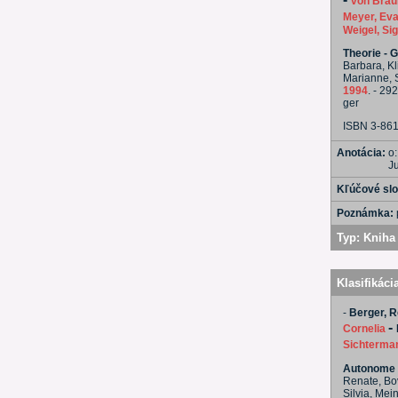
von Braun
Meyer, Ev
Weigel, Sig
Theorie - G
Barbara, Kl
Marianne, S
1994
. - 29
ger
ISBN 3-86
Anotácia:
o:
Ju
Kľúčové sl
Poznámka:
Typ:
Kniha 
Klasifikáci
-
Berger, 
-
Cornelia
Sichterma
Autonome F
Renate, Bov
Silvia, Mei