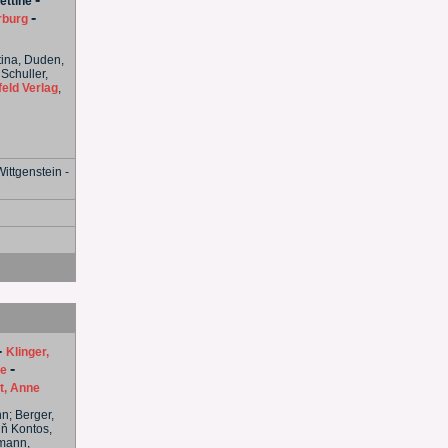
ettine
-
rburg
stina, Duden,
Schuller,
eld Verlag
,
ittgenstein -
-
Klinger,
-
ne
t, Anne
nn; Berger,
 ň Kontos,
rmann,