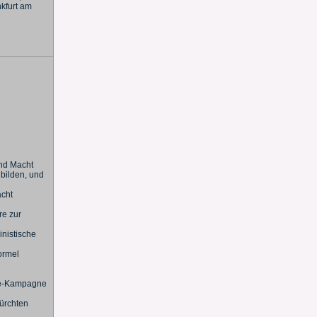
nkfurt am
und Macht
 bilden, und
acht
re zur
inistische
ormel
hie-Kampagne
fürchten