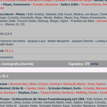
, Christina
Duden, Barbara
Klinger, Cornelia
Krondorfer, Birge
Menke, B
-
-
-
-
a
Pieper, Annemanrie
Schuller, Marianne
Seifert, Edith
Treusch-Dieter, Ge
rid
eschlecht - Fiktion
. / Edit. Amstutz, Nathalie; Edit. Kuoni, Martina, von Braun, Chri
inger, Cornelia, Krondorfer, Birge, Menke, Bettine, Meyer, Eva, Pieper, Annemanrie, 
eifert, Edith, Treusch-Dieter, Gerburg, Weigel, Sigrid. - Frankfurt am Main :
Stroemf
2 s. - (Nexus; Zv. 13)
109-113-5
 Heinrich von Kleist - Jacques Laca - Walter Benjamin - Jacques Derrida - Ludwig W
dtih Butler
ová:
01.1.1
prezenčne
- monografia (zborník)
Signatúra:
379
voľná
a:
01.1
-
-
-
-
Renate
Bovenschen, Silvia
Eckart, Christel
Gerhardt, Marlis
Hark, Sabine
-
-
-
Meinhof, Ulrike M.
Sander, Helke
Schrader-Klebert, Karin
Schuller, Marian
-
-
-
-
nn, Barbara
Stephan, Cora
Treusch-Dieter, Gerburg
Wülffing, Gisela
Koed
rauen : Schlüsseltexte der Neuen Frauenbewegung seit 1968
. / Edit. Anders, A
enschen, Silvia, Eckart, Christel, Gerhardt, Marlis, Hark, Sabine, Klinger, Cornelia,
nhof, Ulrike M. , Sander, Helke, Schrader-Klebert, Karin, Schuller, Marianne, Sichte