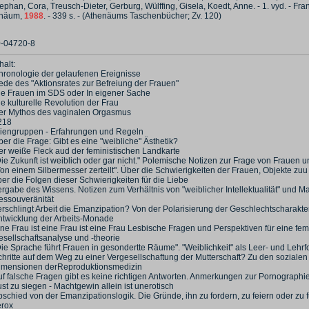
ephan, Cora, Treusch-Dieter, Gerburg, Wülffing, Gisela, Koedt, Anne. - 1. vyd. - Fra
enäum,
1988
. - 339 s. - (Athenäums Taschenbücher; Zv. 120)
0-04720-8
halt:
hronologie der gelaufenen Ereignisse
ede des "Aktionsrates zur Befreiung der Frauen"
ie Frauen im SDS oder In eigener Sache
e kulturelle Revolution der Frau
er Mythos des vaginalen Orgasmus
218
liengruppen - Erfahrungen und Regeln
er die Frage: Gibt es eine "weibliche" Ästhetik?
er weiße Fleck aud der feministischen Landkarte
ie Zukunft ist weiblich oder gar nicht." Polemische Notizen zur Frage von Frauen 
on einem Silbermesser zerteilt". Über die Schwierigkeiten der Frauen, Objekte zuu
er die Folgen dieser Schwierigkeiten für die Liebe
rgabe des Wissens. Notizen zum Verhältnis von "weiblicher Intellektualität" und M
essouveränität
erschlingt Arbeit die Emanzipation? Von der Polarisierung der Geschlechtscharakte
ntwicklung der Arbeits-Monade
ne Frau ist eine Frau ist eine Frau Lesbische Fragen und Perspektiven für eine fem
esellschaftsanalyse und -theorie
Die Sprache führt Frauen in gesondertte Räume". "Weiblichkeit" als Leer- und Lehrf
chritte auf dem Weg zu einer Vergesellschaftung der Mutterschaft? Zu den sozialen
imensionen derReproduktionsmedizin
uf falsche Fragen gibt es keine richtigen Antworten. Anmerkungen zur Pornograp
st zu siegen - Machtgewin allein ist unerotisch
schied von der Emanzipationslogik. Die Gründe, ihn zu fordern, zu feiern oder zu 
erox