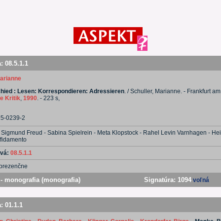
a:
08.5.1.1
Marianne
hied : Lesen: Korrespondieren: Adressieren
. / Schuller, Marianne. - Frankfurt am
e Kritik
,
1990
. - 223 s,
15-0239-2
: Sigmund Freud - Sabina Spielrein - Meta Klopstock - Rahel Levin Varnhagen - Hei
ffidamento
ová:
08.5.1.1
prezenčne
- monografia (monografia)
Signatúra:
1094
voľná
a:
01.1.1
-
-
-
-