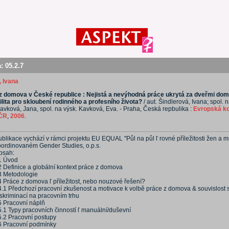
a:
05.2.7
, Ivana
z domova v České republice : Nejistá a nevýhodná práce ukrytá za dveřmi dom
ilita pro skloubení rodinného a profesního života?
/ aut. Šindlerová, Ivana; spol. n
vková, Jana, spol. na výsk. Kavková, Eva. - Praha, Česká repbulika :
Evropská ko
 ČR
,
2006
.
blikace vychází v rámci projektu EU EQUAL "Půl na půl ľ rovné příležitosti žen a 
oordinovaném Gender Studies, o.p.s.
bsah:
1 Úvod
2 Definice a globální kontext práce z domova
3 Metodologie
4 Práce z domova ľ příležitost, nebo nouzové řešení?
4.1 Předchozí pracovní zkušenost a motivace k volbě práce z domova & souvislost 
iskriminací na pracovním trhu
5 Pracovní náplň
5.1 Typy pracovních činností ľ manuální/duševní
5.2 Pracovní postupy
6 Pracovní podmínky