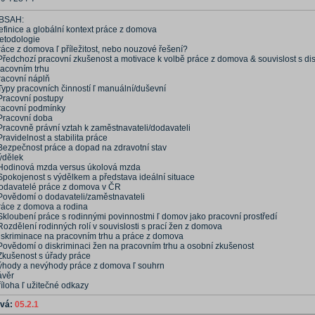
BSAH:
efinice a globální kontext práce z domova
etodologie
ráce z domova ľ příležitost, nebo nouzové řešení?
 Předchozí pracovní zkušenost a motivace k volbě práce z domova & souvislost s di
racovním trhu
racovní náplň
Typy pracovních činností ľ manuální/duševní
 Pracovní postupy
racovní podmínky
 Pracovní doba
 Pracovně právní vztah k zaměstnavateli/dodavateli
Pravidelnost a stabilita práce
 Bezpečnost práce a dopad na zdravotní stav
ýdělek
 Hodinová mzda versus úkolová mzda
 Spokojenost s výdělkem a představa ideální situace
odavatelé práce z domova v ČR
 Povědomí o dodavateli/zaměstnavateli
ráce z domova a rodina
 Skloubení práce s rodinnými povinnostmi ľ domov jako pracovní prostředí
Rozdělení rodinných rolí v souvislosti s prací žen z domova
iskriminace na pracovním trhu a práce z domova
 Povědomí o diskriminaci žen na pracovním trhu a osobní zkušenost
 Zkušenost s úřady práce
ýhody a nevýhody práce z domova ľ souhrn
ávěr
íloha ľ užitečné odkazy
ová:
05.2.1