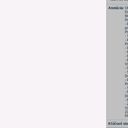
Anotácia:
O
D
M
P
-
p
P
- 
-
P
-
-
- 
-
V
-
-
D
-
P
-
- 
D
-
-
V
Z
Př
Kľúčové sl