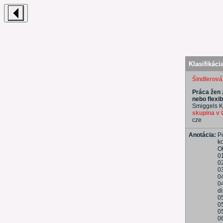
Klasifikáci
Šindlerová
Práca žen 
nebo flexib
Smiggels Ka
skupina v
cze
Anotácia:
Pu
k
O
0
0
0
0
0
d
0
0
0
0