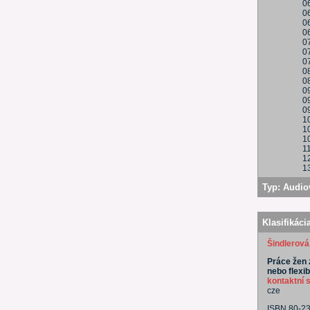
0
0
06
0
0
0
0
0
0
0
0
09
1
1
1
1
1
13
Typ:
Audio
Klasifikáci
Šindlerová
Práce žen 
nebo flexib
kontaktní 
cze
ISBN 80-2