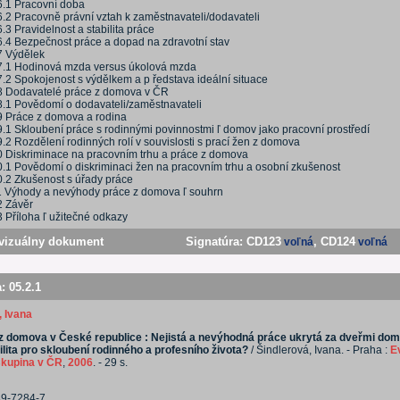
6.1 Pracovní doba
6.2 Pracovně právní vztah k zaměstnavateli/dodavateli
.3 Pravidelnost a stabilita práce
6.4 Bezpečnost práce a dopad na zdravotní stav
7 Výdělek
7.1 Hodinová mzda versus úkolová mzda
7.2 Spokojenost s výdělkem a p ředstava ideální situace
8 Dodavatelé práce z domova v ČR
8.1 Povědomí o dodavateli/zaměstnavateli
9 Práce z domova a rodina
9.1 Skloubení práce s rodinnými povinnostmi ľ domov jako pracovní prostředí
.2 Rozdělení rodinných rolí v souvislosti s prací žen z domova
0 Diskriminace na pracovním trhu a práce z domova
0.1 Povědomí o diskriminaci žen na pracovním trhu a osobní zkušenost
0.2 Zkušenost s úřady práce
1 Výhody a nevýhody práce z domova ľ souhrn
2 Závěr
 Příloha ľ užitečné odkazy
vizuálny dokument
Signatúra:
CD123
, CD124
voľná
voľná
a:
05.2.1
, Ivana
z domova v České republice : Nejistá a nevýhodná práce ukrytá za dveřmi dom
ilita pro skloubení rodinného a profesního života?
/ Šindlerová, Ivana. - Praha :
E
skupina v ČR
,
2006
. - 29 s.
39-7284-7