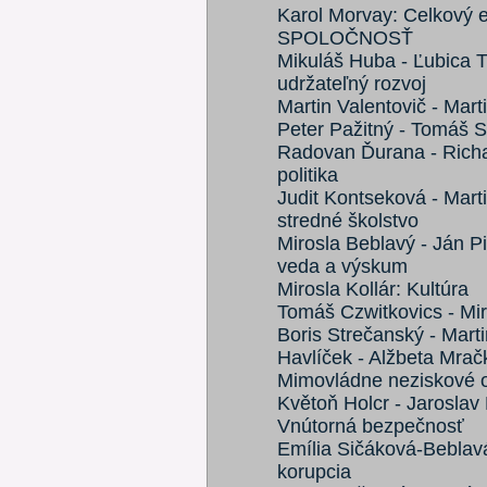
Karol Morvay: Celkový 
SPOLOČNOSŤ
Mikuláš Huba - Ľubica Tr
udržateľný rozvoj
Martin Valentovič - Mart
Peter Pažitný - Tomáš S
Radovan Ďurana - Richa
politika
Judit Kontseková - Mart
stredné školstvo
Mirosla Beblavý - Ján P
veda a výskum
Mirosla Kollár: Kultúra
Tomáš Czwitkovics - Mir
Boris Strečanský - Mart
Havlíček - Alžbeta Mrač
Mimovládne neziskové o
Květoň Holcr - Jaroslav
Vnútorná bezpečnosť
Emília Sičáková-Beblavá
korupcia