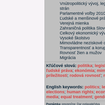
Vnútropolitický vývoj, le
strán
Parlamentné voľby 201
Ľudské a menšinové pr
Verejná mienka
Zahraničná politika Slo
Celkový ekonomický výv
Vysoké školstvo
Mimovládne neziskové o
Transparentnosť a koru
Rovnosť žien a mužov
Migrácia
Kľúčové slová:
politika
;
legis
ľudské práva
;
ekonómia
;
mim
príležitosti
;
rodová rovnosť
;
English keywords:
politics
;
l
elections
;
human rights
;
eco
media
;
equal treatment
;
gende
Poznámka:
prezenčne; Dar vydavateľstva