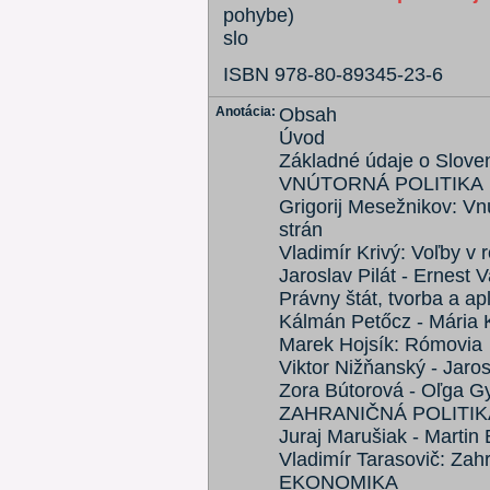
pohybe)
slo
ISBN 978-80-89345-23-6
Anotácia:
Obsah
Úvod
Základné údaje o Sloven
VNÚTORNÁ POLITIKA
Grigorij Mesežnikov: Vnú
strán
Vladimír Krivý: Voľby v 
Jaroslav Pilát - Ernest 
Právny štát, tvorba a ap
Kálmán Petőcz - Mária 
Marek Hojsík: Rómovia
Viktor Nižňanský - Jaros
Zora Bútorová - Oľga G
ZAHRANIČNÁ POLITIK
Juraj Marušiak - Martin 
Vladimír Tarasovič: Zahr
EKONOMIKA