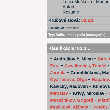
Lucia Mušková - Marián 
Autori
Resumé
Kľúčové slová:
03.3.1
Poznámka:
prezenčne
Typ:
Kniha - monografia (monografia)
Klasifikácia:
03.3.1
-
-
Andrejkovič, Milan
Bán, 
-
Zora
Czwitkovics, Tomáš
-
Jarmila
Grambličková, Ma
-
Gyarfášová, Oľga
Hapalová
-
Kavický, Radovan
Klimovs
-
-
Miroslav
Krivý, Miroslav
-
Mesežnikov, Grigorij
Mistr
-
Mračková, Alžbeta
Petőcz,