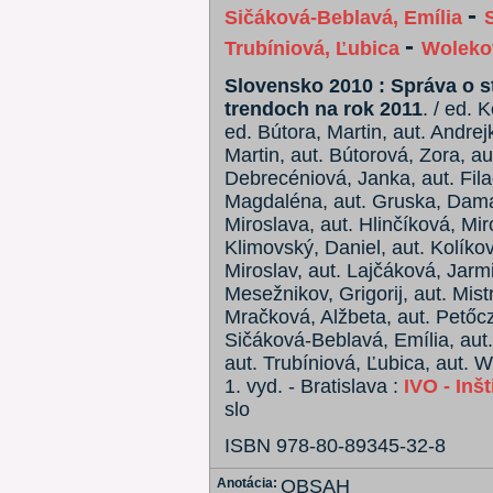
-
Sičáková-Beblavá, Emília
-
Trubíniová, Ľubica
Woleko
Slovensko 2010 : Správa o s
trendoch na rok 2011
. / ed. 
ed. Bútora, Martin, aut. Andrej
Martin, aut. Bútorová, Zora, au
Debrecéniová, Janka, aut. Fila
Magdaléna, aut. Gruska, Damas
Miroslava, aut. Hlinčíková, Mi
Klimovský, Daniel, aut. Kolíková
Miroslav, aut. Lajčáková, Jarm
Mesežnikov, Grigorij, aut. Mist
Mračková, Alžbeta, aut. Petőcz
Sičáková-Beblavá, Emília, aut.
aut. Trubíniová, Ľubica, aut. 
1. vyd. - Bratislava :
IVO - Inš
slo
ISBN 978-80-89345-32-8
Anotácia:
OBSAH