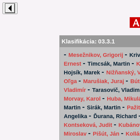
Klasifikácia:
03.3.1
-
-
Mesežnikov, Grigorij
Kriv
-
-
Ernest
Timcsák, Martin
K
-
Hojsík, Marek
Nižňanský, V
-
-
Oľga
Marušiak, Juraj
Bút
-
Vladimír
Tarasovič, Vladim
-
Morvay, Karol
Huba, Mikul
-
-
Martin
Sirák, Martin
Paži
-
Angelika
Ďurana, Richard
-
Kontseková, Judit
Kubánov
-
-
Miroslav
Pišút, Ján
Kollá