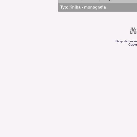
Typ:
Kniha - monografia
Bázy dát sú r
Copyr