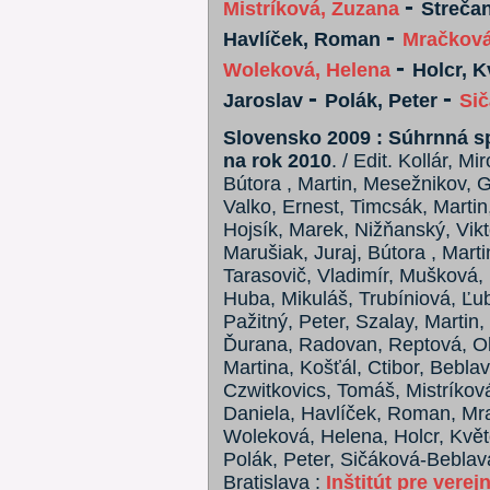
-
Mistríková, Zuzana
Strečan
-
Havlíček, Roman
Mračková
-
Woleková, Helena
Holcr, 
-
-
Jaroslav
Polák, Peter
Sič
Slovensko 2009 : Súhrnná sp
na rok 2010
. / Edit. Kollár, Mi
Bútora , Martin, Mesežnikov, Gri
Valko, Ernest, Timcsák, Martin
Hojsík, Marek, Nižňanský, Vikt
Marušiak, Juraj, Bútora , Marti
Tarasovič, Vladimír, Mušková, 
Huba, Mikuláš, Trubíniová, Ľubi
Pažitný, Peter, Szalay, Martin
Ďurana, Radovan, Reptová, Oľ
Martina, Košťál, Ctibor, Beblavý
Czwitkovics, Tomáš, Mistríkov
Daniela, Havlíček, Roman, Mra
Woleková, Helena, Holcr, Květo
Polák, Peter, Sičáková-Beblavá,
Bratislava :
Inštitút pre verej