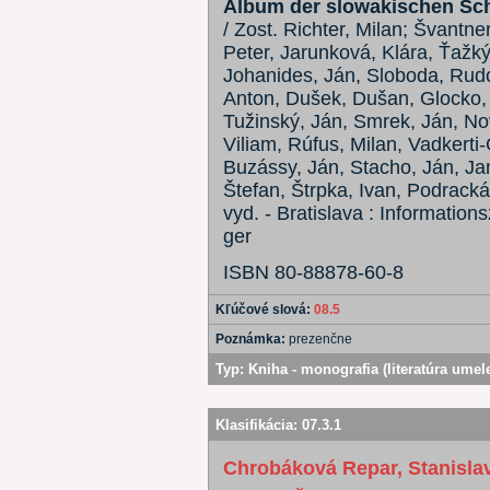
Album der slowakischen Schr
/ Zost. Richter, Milan; Švantne
Peter, Jarunková, Klára, Ťažký
Johanides, Ján, Sloboda, Rudol
Anton, Dušek, Dušan, Glocko, 
Tužinský, Ján, Smrek, Ján, No
Viliam, Rúfus, Milan, Vadkerti
Buzássy, Ján, Stacho, Ján, Ja
Štefan, Štrpka, Ivan, Podracká
vyd. - Bratislava : Informations
ger
ISBN 80-88878-60-8
Kľúčové slová:
08.5
Poznámka:
prezenčne
Typ:
Kniha - monografia (literatúra umel
Klasifikácia:
07.3.1
Chrobáková Repar, Stanisl