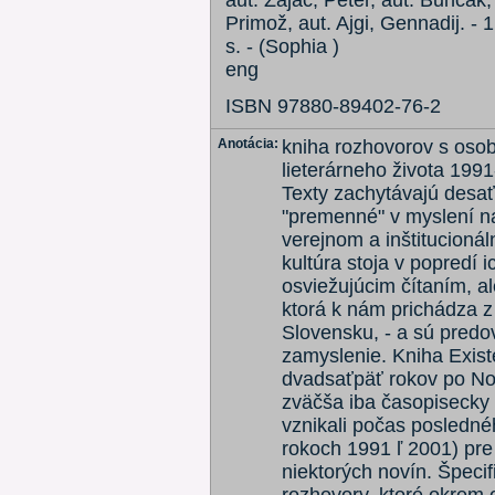
aut. Zajac, Peter, aut. Bunčák,
Primož, aut. Ajgi, Gennadij. - 
s. - (Sophia )
eng
ISBN 97880-89402-76-2
Anotácia:
kniha rozhovorov s osob
lieterárneho života 199
Texty zachytávajú desaťr
"premenné" v myslení na
verejnom a inštitucionál
kultúra stoja v popredí 
osviežujúcim čítaním, a
ktorá k nám prichádza z
Slovensku, - a sú pred
zamyslenie. Kniha Exist
dvadsaťpäť rokov po No
zväčša iba časopisecky 
vznikali počas posledné
rokoch 1991 ľ 2001) pre 
niektorých novín. Špecif