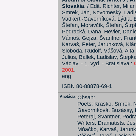
Slovakia
. / Edit. Richter, Mil
Smrek, Ján, Novomeský, Ladisl
Vadkerti-Gavorníková, Lýdia, 
Štefan, Moravčík, Štefan, Štrpk
Podracká, Dana, Hevier, Danie
Vámoš, Gejza, Švantner, Frant
Karvaš, Peter, Jarunková, Klár
Sloboda, Rudolf, Vášová, Alta, 
Július, Ballek, Ladislav, Štep
Václav. - 1. vyd. - Bratislava :
2001
.
eng
ISBN 80-88878-69-1
Anotácia:
Obsah:
Poets: Krasko, Smrek, 
Gavorníková, Buzássy, F
Peteraj, Švantner, Podr
Writers, Dramatists: Je
Mňačko, Karvaš, Jarunk
Vášová, Jaroš, Lasica / 