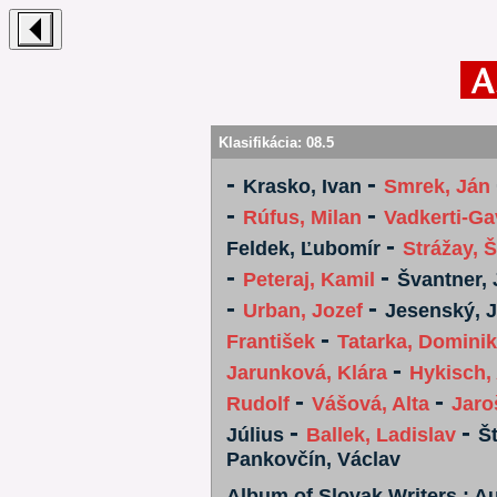
Klasifikácia:
08.5
-
-
Krasko, Ivan
Smrek, Ján
-
-
Rúfus, Milan
Vadkerti-Ga
-
Feldek, Ľubomír
Strážay, 
-
-
Peteraj, Kamil
Švantner, 
-
-
Urban, Jozef
Jesenský, 
-
František
Tatarka, Dominik
-
Jarunková, Klára
Hykisch,
-
-
Rudolf
Vášová, Alta
Jaro
-
-
Július
Ballek, Ladislav
Š
Pankovčín, Václav
Album of Slovak Writers : Au