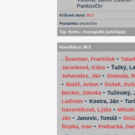
Pankovčín
Kľúčové slová:
08.5
Poznámka:
prezenčne
Typ:
Kniha - monografia (antológia)
Klasifikácia:
08.5
-
-
Švantner, František
Tatar
-
Jarunková, Klára
Ťažký, L
-
Johanides, Ján
Sloboda, R
-
-
Baláž, Anton
Dušek, Duš
-
Becker, Zdenka
Tužinský, 
-
-
Ladislav
Kostra, Ján
Tur
-
Gavorníková, Lýdia
Mihalk
-
-
Ján
Janovic, Tomáš
Strá
-
Štrpka, Ivan
Podracká, Da