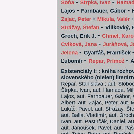
-
-
Soňa
Štrpka, Ivan
Hamad
-
-
Lajos
Farnbauer, Gábor
-
Zajac, Peter
Mikula, Valér
-
Strážay, Štefan
Vilikovký, 
-
Groch, Erik J.
Chmel, Karo
-
Cviková, Jana
Juráňová, J
-
Jelena
Gyarfáš, František
-
-
Ľubomír
Repar, Primož
A
Existenciály I; : kniha rozh
slovenského (nielen) literár
Repar, Stanislava ; aut. Slobo
Štrpka, Ivan, aut. Hamada, Mil
Lajos, aut. Farnbauer, Gábor, 
Albert, aut. Zajac, Peter, aut. M
Lukáč, Pavol, aut. Strážay, Štef
aut. Balla, Vladimír, aut. Groch
Ivan, aut. Pastirčák, Daniel, a
aut. Janoušek, Pavel, aut. Paš