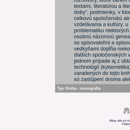
rozhovory, ktoré okrem 
textami, literatúrou a l
doby", podmienky, v ktor
celkovú spoločenskú atm
vzdelávania a kultúry, u
problematiku niektorých
osobnú názorovú genealó
so spisovateľmi a spiso
vedkyňami dopĺňa nieko
ďalších spoločenských vi
jednom prípade aj z obla
technológií (kybernetika
zaradených do tejto knih
sú zastúpení dvoma ale
Typ:
Kniha - monografia
Bázy dát sú r
Copyr