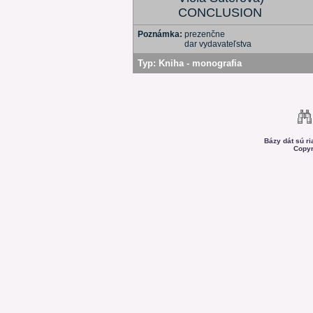
CONCLUSION
Poznámka:
prezenčne
dar vydavateľstva
Typ:
Kniha - monografia
Bázy dát sú r
Copyr