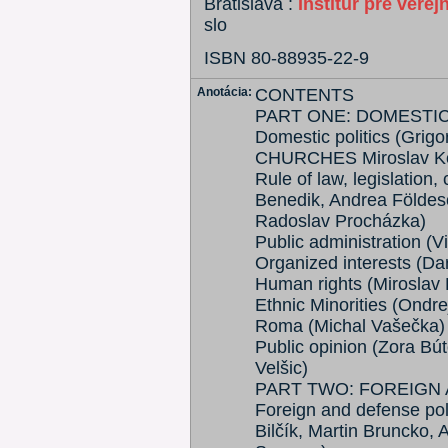
Bratislava :
Inštitúr pre verej
slo
ISBN 80-88935-22-9
Anotácia:
CONTENTS
PART ONE: DOMESTIC
Domestic politics (Grigo
CHURCHES Miroslav Kol
Rule of law, legislation,
Benedik, Andrea Földes
Radoslav Procházka)
Public administration (
Organized interests (Da
Human rights (Miroslav
Ethnic Minorities (Ondre
Roma (Michal Vašečka)
Public opinion (Zora Bú
Velšic)
PART TWO: FOREIGN
Foreign and defense pol
Bilčík, Martin Bruncko,