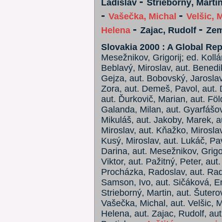
-
Ladislav
Strieborný, Marti
-
-
Vašečka, Michal
Velšic, 
-
-
Helena
Zajac, Rudolf
Zem
Slovakia 2000 : A Global Rep
Mesežnikov, Grigorij; ed. Kollá
Beblavý, Miroslav, aut. Benedik
Gejza, aut. Bobovský, Jaroslav
Zora, aut. Demeš, Pavol, aut. 
aut. Ďurkovič, Marian, aut. Föl
Galanda, Milan, aut. Gyarfášov
Mikuláš, aut. Jakoby, Marek, au
Miroslav, aut. Kňažko, Miroslav
Kusý, Miroslav, aut. Lukáč, Pav
Darina, aut. Mesežnikov, Grigor
Viktor, aut. Pažitný, Peter, aut.
Procházka, Radoslav, aut. Radi
Samson, Ivo, aut. Sičáková, Em
Strieborný, Martin, aut. Šuterov
Vašečka, Michal, aut. Velšic, 
Helena, aut. Zajac, Rudolf, aut