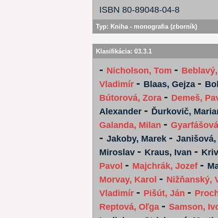
ISBN 80-89048-04-8
Typ:
Kniha - monografia (zborník)
Klasifikácia:
03.3.1
-
-
Nicholson, Tom
Beblavý,
-
-
Vladimír
Blaas, Gejza
Bo
-
Bútorová, Zora
Demeš, Pa
-
Alexander
Ďurkovič, Maria
-
Galanda, Milan
Gyarfášová
-
-
Jakoby, Marek
Janišová,
-
-
Miroslav
Kraus, Ivan
Kri
-
-
Pavol
Majchrák, Jozef
Ma
-
Morvay, Karol
Nižňanský, V
-
-
Vladimír
Pišút, Ján
Proch
-
Reptová, Oľga
Samson, Iv