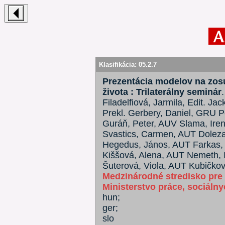
Klasifikácia:
05.2.7
Prezentácia modelov na zos
života : Trilaterálny seminár
Filadelfiová, Jarmila, Edit. J
Prekl. Gerbery, Daniel, GRU 
Guráň, Peter, AUV Slama, Ire
Svastics, Carmen, AUT Dolezal
Hegedus, János, AUT Farkas, L
Kiššová, Alena, AUT Nemeth, 
Šuterová, Viola, AUT Kubičková,
Medzinárodné stredisko pre
Ministerstvo práce, sociálny
hun;
ger;
slo