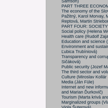
Samson)
PART THREE ECONO
The economy of the Slo
Pažitný, Karol Morvay, 
Reptová, Martin Striebo
PART FOUR: SOCIETY
Social policy (Helena W
Health care (Rudolf Zaj
Education and science (
Environment and sustai
Ľubica Trubíniová)
Transparency and corru
Sičáková)
Public security (Jozef M
The third sector and vo
Culture (Miroslav Kollá
Media (Ján Füle)
Internet and new inform
and Marian Ďurkovič)
Tourism (Marta krivá an
Marginalized groups (Vl
Viola Šuterová)