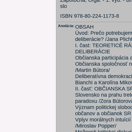
Zápotočná, Oľga. - 1. vyd. - Br
slo
ISBN 978-80-224-1173-8
Anotácia:
OBSAH
Úvod: Prečo potrebujeme
deliberácie? /Jana Plich
I. čast: TEORETICÉ 
DELIBERÁCIE
Občianska participácia 
Občianska spoločnosť n
/Martin Bútora/
Deliberatívna demokraci
Bianchi a Karolína Miko
II. časť: OBČIANSK
Slovensko na prahu tret
paradoxu /Zora Bútorov
Význam politickej slobod
občanov a občianok SR 
Vplyv morálnych intuíci
/Miroslav Popper/