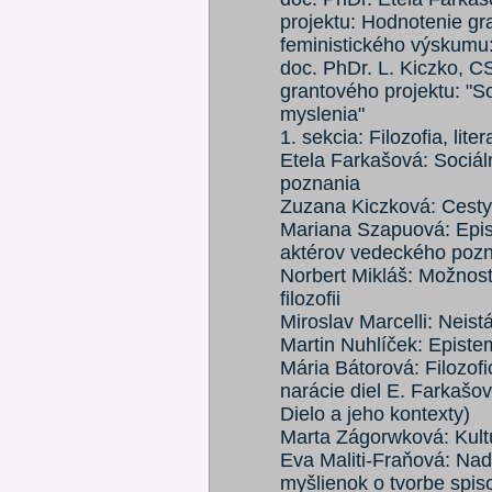
projektu: Hodnotenie gr
feministického výskumu:
doc. PhDr. L. Kiczko, C
grantového projektu: "S
myslenia"
1. sekcia: Filozofia, lit
Etela Farkašová: Sociál
poznania
Zuzana Kiczková: Cesty 
Mariana Szapuová: Epis
aktérov vedeckého poz
Norbert Mikláš: Možnost
filozofii
Miroslav Marcelli: Neist
Martin Nuhlíček: Episte
Mária Bátorová: Filozofi
narácie diel E. Farkašo
Dielo a jeho kontexty)
Marta Zágorwková: Kultúr
Eva Maliti-Fraňová: Nad
myšlienok o tvorbe spis