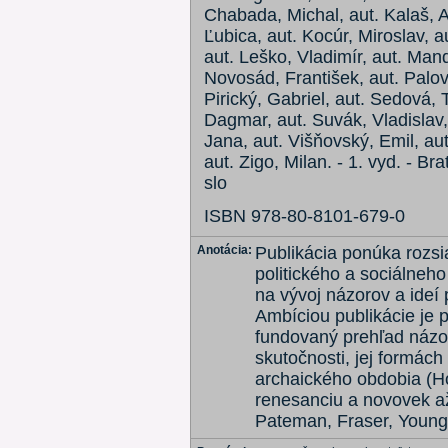
Chabada, Michal, aut. Kalaš, A
Ľubica, aut. Kocúr, Miroslav, a
aut. Leško, Vladimír, aut. Mand
Novosád, František, aut. Palov
Pirický, Gabriel, aut. Sedová, 
Dagmar, aut. Suvák, Vladislav,
Jana, aut. Višňovský, Emil, aut
aut. Zigo, Milan. - 1. vyd. - Bra
slo
ISBN 978-80-8101-679-0
Anotácia:
Publikácia ponúka rozsi
politického a sociálneho
na vývoj názorov a ideí 
Ambíciou publikácie je 
fundovaný prehľad názo
skutočnosti, jej formác
archaického obdobia (H
renesanciu a novovek až
Pateman, Fraser, Young