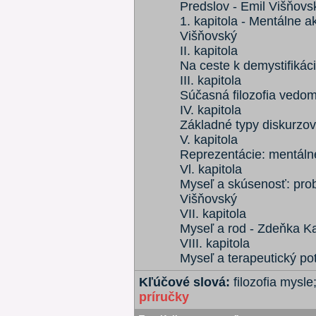
Predslov - Emil Višňovs
1. kapitola - Mentálne a
Višňovský
II. kapitola
Na ceste k demystifikác
III. kapitola
Súčasná filozofia vedomi
IV. kapitola
Základné typy diskurzov
V. kapitola
Reprezentácie: mentálne
Vl. kapitola
Myseľ a skúsenosť: pro
Višňovský
VII. kapitola
Myseľ a rod - Zdeňka Kal
VIII. kapitola
Myseľ a terapeutický pot
Kľúčové slová:
filozofia mysle
príručky