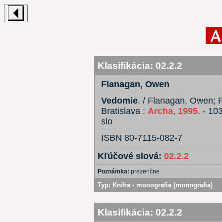
Klasifikácia:
02.2.2
Flanagan, Owen
Vedomie
. / Flanagan, Owen; P
Bratislava :
Archa
,
1995
. - 10
slo
ISBN 80-7115-082-7
Kľúčové slová:
02.2.2
Poznámka:
prezenčne
Typ:
Kniha - monografia (monografia)
Klasifikácia:
02.2.2