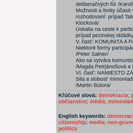
deliberačných fór /Karol
Možnosti a limity účasti
rozhodovaní: prípad Ta
Klocková/
Úskalia na ceste k part
prípad pezinskej skládky
V. časť: KOMUNITA A 
Niektoré formy particip
/Peter Salner/
Ako sa vytvára komunita:
/Magda Petrjánošová a 
VI. časť: NAMIESTO 
Sila a slobosť mimovladn
/Martin Bútora/
Kľúčové slová:
demokracia
;
občianstvo
;
médiá
;
mimovlád
English keywords:
democrac
citizenship
;
media
;
non-gover
politics