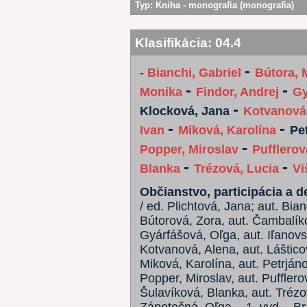
Typ:
Kniha - monografia (monografia)
Klasifikácia:
04.4
-
-
Bianchi, Gabriel
Bútora, 
-
-
Monika
Findor, Andrej
Gy
-
Klocková, Jana
Kotvanová
-
-
Ivan
Miková, Karolína
Pe
-
Popper, Miroslav
Pufflerov
-
-
Blanka
Trézová, Lucia
Vi
Občianstvo, participácia a de
/ ed. Plichtová, Jana; aut. Bian
Bútorová, Zora, aut. Čambalíko
Gyárfášová, Oľga, aut. Iľanovs
Kotvanová, Alena, aut. Lášticov
Miková, Karolína, aut. Petrján
Popper, Miroslav, aut. Pufflerov
Šulavíková, Blanka, aut. Trézov