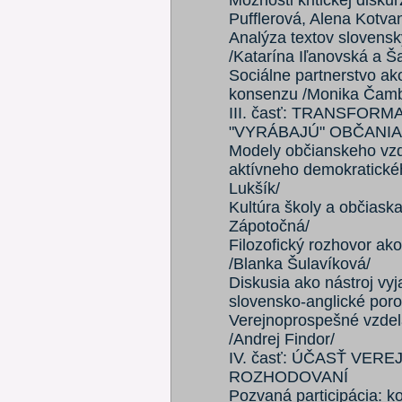
Možnosti kritickej disku
Pufflerová, Alena Kotva
Analýza textov slovensk
/Katarína Iľanovská a Ša
Sociálne partnerstvo ako
konsenzu /Monika Čamb
III. časť: TRANSFOR
"VYRÁBAJÚ" OBČANIA
Modely občianskeho vzd
aktívneho demokratické
Lukšík/
Kultúra školy a občiaska
Zápotočná/
Filozofický rozhovor ako
/Blanka Šulavíková/
Diskusia ako nástroj vy
slovensko-anglické poro
Verejnoprospešné vzdel
/Andrej Findor/
IV. časť: ÚČASŤ VER
ROZHODOVANÍ
Pozvaná participácia: k