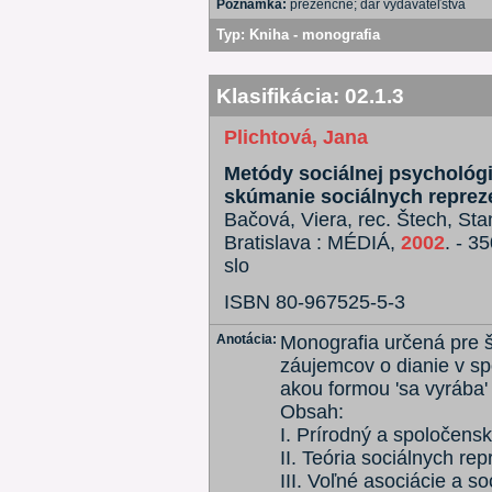
Poznámka:
prezenčne; dar vydavateľstva
Typ:
Kniha - monografia
Klasifikácia:
02.1.3
Plichtová, Jana
Metódy sociálnej psychológie
skúmanie sociálnych repreze
Bačová, Viera, rec. Štech, Stani
Bratislava : MÉDIÁ,
2002
. - 35
slo
ISBN 80-967525-5-3
Anotácia:
Monografia určená pre š
záujemcov o dianie v s
akou formou 'sa vyrába'
Obsah:
I. Prírodný a spoločens
II. Teória sociálnych rep
III. Voľné asociácie a s