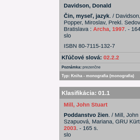
Davidson, Donald
Čin, myseľ, jazyk
. / Davidson
Popper, Miroslav, Prekl. Sedov
Bratislava :
Archa
,
1997
. - 16
slo
ISBN 80-7115-132-7
Kľúčové slová:
02.2.2
Poznámka:
prezenčne
Typ:
Kniha - monografia (monografia)
Klasifikácia:
01.1
Mill, John Stuart
Poddanstvo žien
. / Mill, Joh
Szapuová, Mariana, GRU Kürth, 
2003
. - 165 s.
slo