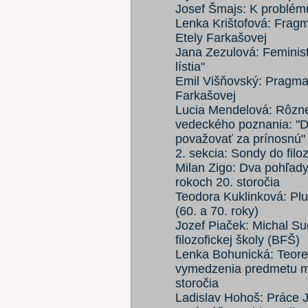
Josef Šmajs: K problému
Lenka Krištofová: Fragm
Etely Farkašovej
Jana Zezulová: Feministi
lístia"
Emil Višňovský: Pragmati
Farkašovej
Lucia Mendelová: Rôzne
vedeckého poznania: "Do
považovať za prínosnú"
2. sekcia: Sondy do filo
Milan Zigo: Dva pohľady 
rokoch 20. storočia
Teodora Kuklinková: Pl
(60. a 70. roky)
Jozef Piaček: Michal Suc
filozofickej školy (BFŠ)
Lenka Bohunická: Teore
vymedzenia predmetu mar
storočia
Ladislav Hohoš: Práce J