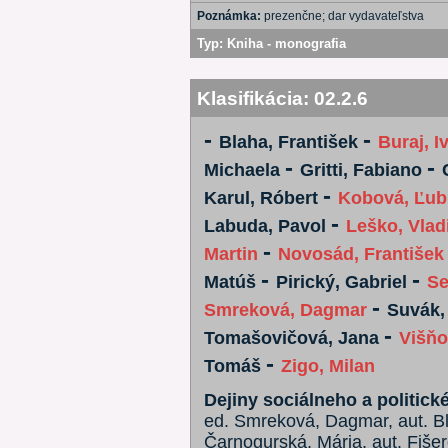
Poznámka:
prezenčne; dar vydavateľstva
Typ:
Kniha - monografia
Klasifikácia:
02.2.6
-
-
Blaha, František
Buraj, I
-
-
Michaela
Gritti, Fabiano
-
Karul, Róbert
Kobová, Ľub
-
Labuda, Pavol
Leško, Vlad
-
Martin
Novosád, František
-
-
Matúš
Pirický, Gabriel
Se
-
Smreková, Dagmar
Suvák,
-
Tomašovičová, Jana
Višňo
-
Tomáš
Zigo, Milan
Dejiny sociálneho a politic
ed. Smreková, Dagmar, aut. Bla
Čarnogurská, Mária, aut. Fišero