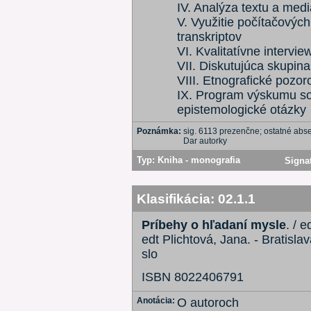
IV. Analýza textu a med
V. Využitie počítačovýc
transkriptov
VI. Kvalitatívne intervie
VII. Diskutujúca skupina
VIII. Etnografické pozor
IX. Program výskumu soc
epistemologické otázky
Poznámka:
sig. 6113 prezenčne; ostatné ab
Dar autorky
Typ:
Kniha - monografia
Signa
Klasifikácia:
02.1.1
Príbehy o hľadaní mysle
. / 
edt Plichtová, Jana. - Bratisla
slo
ISBN 8022406791
Anotácia:
O autoroch