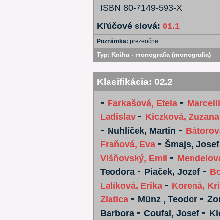
ISBN 80-7149-593-X
Kľúčové slová:
01.1
Poznámka:
prezenčne
Typ:
Kniha - monografia (monografia)
Klasifikácia:
02.2
-
-
Farkašová, Etela
Marcelli
-
Ladislav
Kiczková, Zuzana
-
-
Nuhlíček, Martin
Bátorov
-
Fraňová, Eva
Šmajs, Josef
-
Višňovský, Emil
Mendelová
-
-
Teodora
Piaček, Jozef
Bo
-
Lalíková, Erika
Korená, Kri
-
-
Zlatica
Münz , Teodor
Zo
-
-
Barbora
Coufal, Josef
Ki