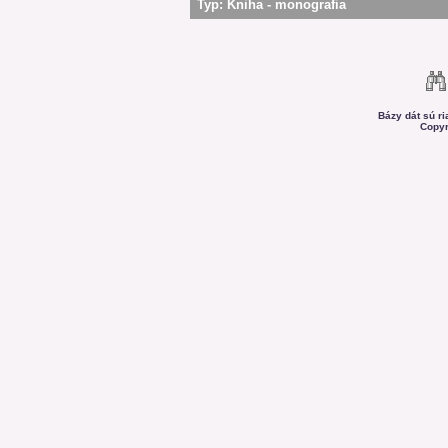
Typ:
Kniha - monografia
Bázy dát sú r
Copyr