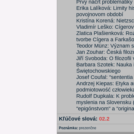
Prvý náčrt problematiky
Erika Lalíková: Limity his
povojnovom období
Kristína Korená: Nietzs
Vladimír Leško: Cígerov
Zlatica Plašienková: Roz
tvorbe Cígera a Farkašo
Teodor Münz: Význam sub
Jan Zouhar: Česká filozof
Jiří Svoboda: O filozofii
Barbara Szotek: Nauka i
Świętochowskiego
Josef Coufal: "sententia
Andrzej Kiepas: Etyka a
podmiotowość człowiek
Rudolf Dupkala: K proble
myslenia na Slovensku 
"epigónstvom" a "origina
Kľúčové slová:
02.2
Poznámka:
prezenčne