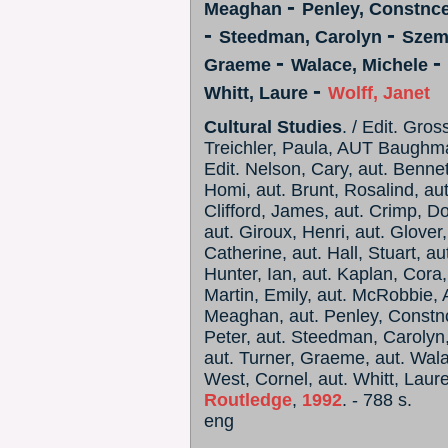
-
Meaghan
Penley, Constnc
-
-
Steedman, Carolyn
Szem
-
-
Graeme
Walace, Michele
-
Whitt, Laure
Wolff, Janet
Cultural Studies
. / Edit. Gro
Treichler, Paula, AUT Baughm
Edit. Nelson, Cary, aut. Benne
Homi, aut. Brunt, Rosalind, a
Clifford, James, aut. Crimp, Do
aut. Giroux, Henri, aut. Glover,
Catherine, aut. Hall, Stuart, a
Hunter, Ian, aut. Kaplan, Cora,
Martin, Emily, aut. McRobbie, 
Meaghan, aut. Penley, Constnce
Peter, aut. Steedman, Carolyn
aut. Turner, Graeme, aut. Wala
West, Cornel, aut. Whitt, Laure
Routledge
,
1992
. - 788 s.
eng