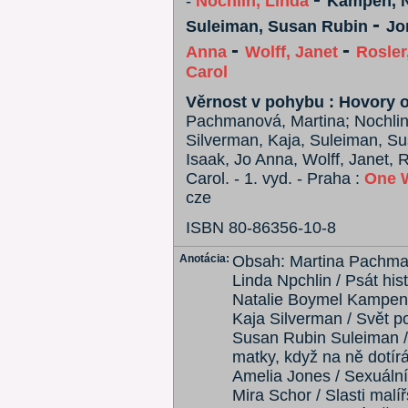
-
Nochlin, Linda
Kampen, N
-
Suleiman, Susan Rubin
Jo
-
-
Anna
Wolff, Janet
Rosler
Carol
Věrnost v pohybu : Hovory o
Pachmanová, Martina; Nochlin
Silverman, Kaja, Suleiman, Su
Isaak, Jo Anna, Wolff, Janet, 
Carol. - 1. vyd. - Praha :
One 
cze
ISBN 80-86356-10-8
Anotácia:
Obsah: Martina Pachman
Linda Npchlin / Psát histo
Natalie Boymel Kampen 
Kaja Silverman / Svět p
Susan Rubin Suleiman / 
matky, když na ně dotír
Amelia Jones / Sexuální
Mira Schor / Slasti malířs