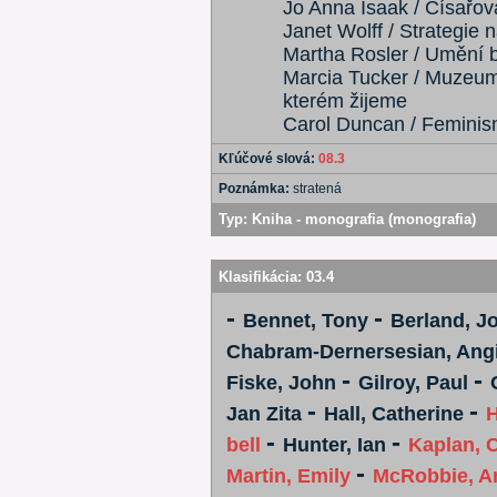
Jo Anna Isaak / Císařov
Janet Wolff / Strategie 
Martha Rosler / Umění b
Marcia Tucker / Muzeum
kterém žijeme
Carol Duncan / Feminis
Kľúčové slová:
08.3
Poznámka:
stratená
Typ:
Kniha - monografia (monografia)
Klasifikácia:
03.4
-
-
Bennet, Tony
Berland, J
Chabram-Dernersesian, Ang
-
-
Fiske, John
Gilroy, Paul
-
-
Jan Zita
Hall, Catherine
H
-
-
bell
Hunter, Ian
Kaplan, 
-
Martin, Emily
McRobbie, A