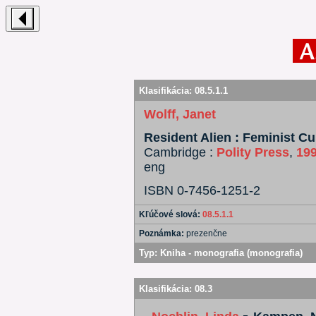
Klasifikácia:
08.5.1.1
Wolff, Janet
Resident Alien : Feminist Cul
Cambridge :
Polity Press
,
19
eng
ISBN 0-7456-1251-2
Kľúčové slová:
08.5.1.1
Poznámka:
prezenčne
Typ:
Kniha - monografia (monografia)
Klasifikácia:
08.3
-