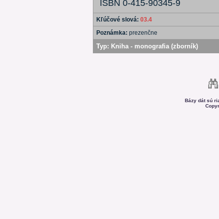
ISBN 0-415-90345-9
Kľúčové slová:
03.4
Poznámka:
prezenčne
Typ:
Kniha - monografia (zborník)
Bázy dát sú r
Copyr