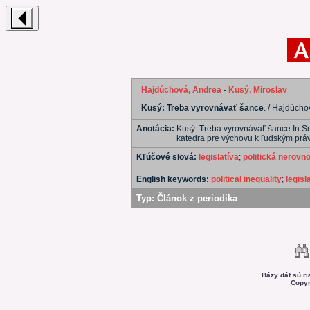
Hajdúchová, Andrea
-
Kusý, Miroslav
Kusý: Treba vyrovnávať šance
. / Hajdúcho
Anotácia:
Kusý: Treba vyrovnávať šance In:S
katedra pre výchovu k ľudským pr
Kľúčové slová:
legislatíva
;
politická nerovn
English keywords:
political inequality
;
legisl
Typ:
Článok z periodika
Bázy dát sú r
Copyr