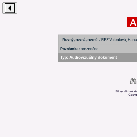
Rovný, rovná, rovné
. / REZ Valentová, Hana
Poznámka:
prezenčne
Typ:
Audiovizuálny dokument
Bázy dát sú r
Copyr