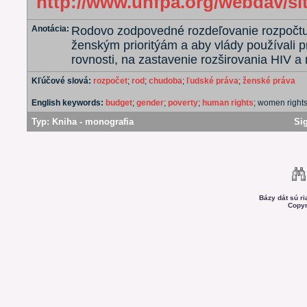
http://www.unfpa.org/webdav/si
Anotácia:
Rodovo zodpovedné rozdeľovanie rozpočtu
ženským prioritýám a aby vlády používali 
rovnosti, na zastavenie rozširovania HIV a 
Kľúčové slová:
rozpočet
;
rod
;
chudoba
;
ľudské práva
;
ženské práva
English keywords:
budget
;
gender
;
poverty
;
human rights
; women right
Typ:
Kniha - monografia
Si
Bázy dát sú r
Copyr