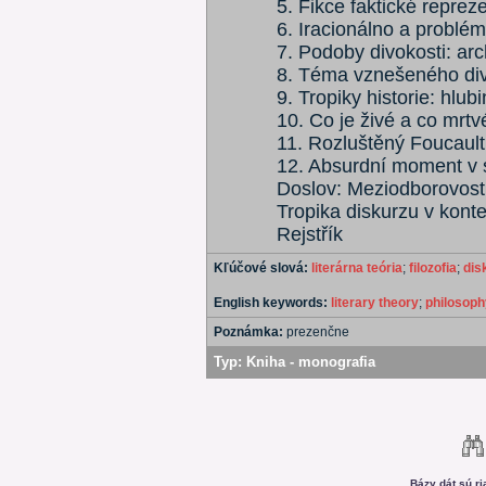
5. Fikce faktické reprez
6. Iracionálno a problém
7. Podoby divokosti: arc
8. Téma vznešeného div
9. Tropiky historie: hlu
10. Co je živé a co mrtv
11. Rozluštěný Foucault
12. Absurdní moment v so
Doslov: Meziodborovost 
Tropika diskurzu v kont
Rejstřík
Kľúčové slová:
literárna teória
;
filozofia
;
dis
English keywords:
literary theory
;
philosoph
Poznámka:
prezenčne
Typ:
Kniha - monografia
Bázy dát sú r