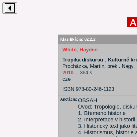
Klasifikácia:
02.2.2
White, Hayden
Tropika diskursu : Kulturně kri
Procházka, Martin, prekl. Nagy, L
2010
. - 364 s.
cze
ISBN 978-80-246-1123
Anotácia:
OBSAH
Úvod: Tropologie, disku
1. Břemeno historie
2. Interpretace v historii
3. Historický text jako lit
4. Historismus, historie 