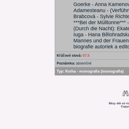
Goerke - Anna Kamenova 
Adamesteanu - (Verführ
Brabcová - Sylvie Richt
***Bei der Mülltonne*** 
(Durch die Nacht): Ekat
Iuga - Hana Bělohradsk
Mannes und der Frauen
biografie autoriek a edit
Kľúčové slová:
07.5
Poznámka:
absenčné
Typ:
Kniha - monografia (monografia)
Bázy dát sú r
Copyr