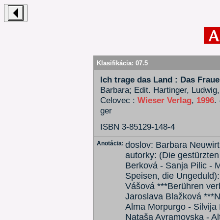
Klasifikácia:
07.5
Ich trage das Land : Das Frau
Barbara; Edit. Hartinger, Ludwig
Celovec :
Wieser Verlag
,
1996
.
ger
ISBN 3-85129-148-4
Anotácia:
doslov: Barbara Neuwir
autorky: (Die gestürzte
Berková - Sanja Pilic -
Speisen, die Ungeduld):
Vášová ***Berühren verb
Jaroslava Blažková ***Ny
Alma Morpurgo - Silvija 
Nataša Avramovska - Alt