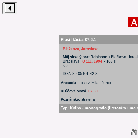
Klasifikácia:
07.3.1
Blažková, Jaroslava
Môj skvelý brat Robinson
. / Blažková, Jaro
Bratislava :
Q 111
,
1994
. - 168 s.
slo
ISBN 80-85401-42-8
Anotácia:
doslov: Milan Jurčo
Kľúčové slová:
07.3.1
Poznámka:
stratená
Typ:
Kniha - monografia (literatúra umel