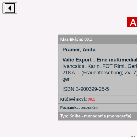
Klasifikácia:
08.1
Pramer, Anita
Valie Export : Eine multimedia
Ivancsics, Karin, FOT Riml, Ger
218 s. - (Frauenforschung; Zv. 7
ger
ISBN 3-900399-25-5
Kľúčové slová:
08.1
Poznámka:
prezenčne
Typ:
Kniha - monografia (monografia)