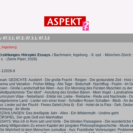
a:
07.3.1
;
07.2
;
07.3.1
;
07.3.2
 Ingeborg
Erzählungen. Hörspiel. Essays.
/ Bachmann, Ingeborg. - 8. vyd. - München-Zürich 
7 s. - (Serie Piper; 2028)
2-12028-8
bsah: GEDICHTE: Ausfahrt - Die große Fracht - Reigen - Die gestundete Zeit - Holz
ema und Variation - Früher Mittag - Alle Tage - Botschaft - Nachtflug - Psalm - Im G
osen - Große Landschaft bei Wien - Aus: Ein Monolog des Fürsten Myschkin zu der
allettpantomime "Der Idiot" - Anrufung des Großen Bären - Mein Vogel - Landnahme
urriculum Vitae - Nebelland - Erklär mir, Liebe - Reklame - Rede und Nachrede - D
stgeborene Land - Lieder von einer Insel - Schatten Rosen Schatten - Bleib - An di
s: Lieder auf der Flucht - Freies Geleit (Aria II) - Exil - Hotel de la Paix - Geh, Geda
trömung - Ihr Worte
RZÄHLUNGEN: Das dreißigste Jahr - Alles - Ein Wildermuth - Undine geht
ÖRSPIEL: Der gute Gott von Manhattan
SSAYS: Was ich in Rom sah und hörte - Die blinden Passagiere - Die wunderliche 
udwig Wittgenstein-Zu einem Kapitel der jüngsten Philosophiegeschichte - Musik 
 Die Wahrheit ist dem Menschen zumutbar - Aus: Frankfurter Vorlesungen: Problem