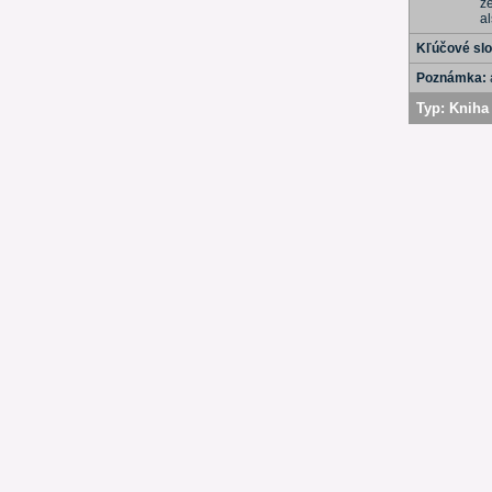
z
al
Kľúčové sl
Poznámka:
Typ:
Kniha 