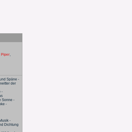
:
Piper
,
 und Späne -
ewitter der
 -
as
e Sonne -
nke -
Musik -
und Dichtung
e