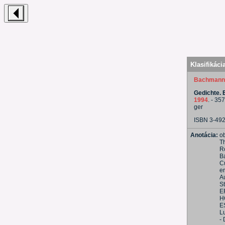
Klasifikáci
Bachmann,
Gedichte. 
1994
. - 35
ger
ISBN 3-49
Anotácia:
o
Th
R
B
C
er
Au
S
E
H
E
L
-