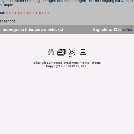
eitgenössischer Dichtung - I Fragen und Scheinfragen - IV Der Umgang mit Namen -
s Utopie
ová:
07.3.1
;
07.2
;
07.3.1
;
07.3.2
absenčné
- monografia (literatúra umelecká)
Signatúra:
1150
voľná
Bázy dát sú riadené systémom Proflib - Webis
Copyright © 1998-2026,
CEIT