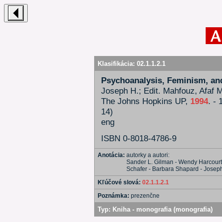
Klasifikácia:
02.1.1.2.1
Psychoanalysis, Feminism, an
Joseph H.; Edit. Mahfouz, Afaf M.
The Johns Hopkins UP,
1994
. -
14)
eng
ISBN 0-8018-4786-9
Anotácia:
autorky a autori:
Sander L. Gilman - Wendy Harcourt 
Schafer - Barbara Shapard - Joseph
Kľúčové slová:
02.1.1.2.1
Poznámka:
prezenčne
Typ:
Kniha - monografia (monografia)