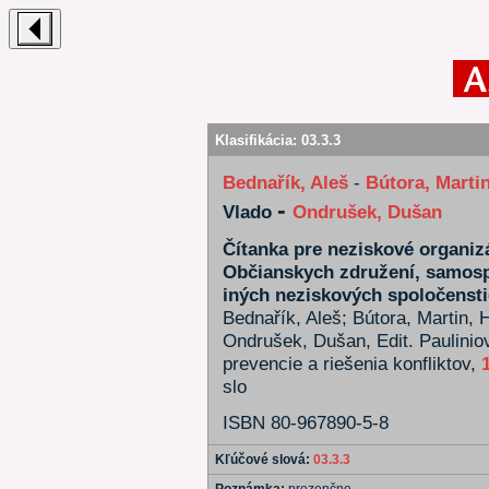
Klasifikácia:
03.3.3
Bednařík, Aleš
-
Bútora, Marti
-
Vlado
Ondrušek, Dušan
Čítanka pre neziskové organizá
Občianskych združení, samosprá
iných neziskových spoločenstie
Bednařík, Aleš; Bútora, Martin, 
Ondrušek, Dušan, Edit. Pauliniov
prevencie a riešenia konfliktov,
slo
ISBN 80-967890-5-8
Kľúčové slová:
03.3.3