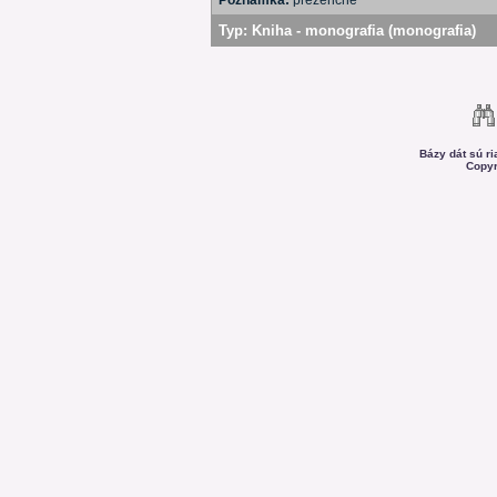
Poznámka:
prezenčne
Typ:
Kniha - monografia (monografia)
Bázy dát sú r
Copyr