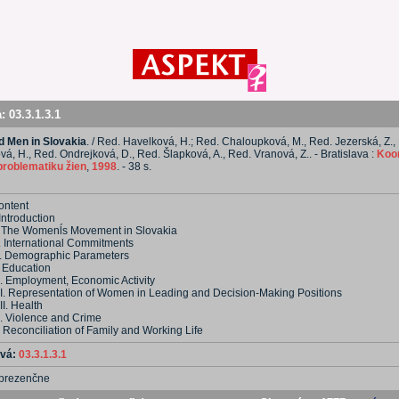
a:
03.3.1.3.1
 Men in Slovakia
. / Red. Havelková, H.; Red. Chaloupková, M., Red. Jezerská, Z.,
á, H., Red. Ondrejková, D., Red. Šlapková, A., Red. Vranová, Z.. - Bratislava :
Koo
problematiku žien
,
1998
. - 38 s.
ontent
 Introduction
I. The Womenĺs Movement in Slovakia
I. International Commitments
V. Demographic Parameters
. Education
I. Employment, Economic Activity
II. Representation of Women in Leading and Decision-Making Positions
II. Health
X. Violence and Crime
 Reconciliation of Family and Working Life
ová:
03.3.1.3.1
prezenčne