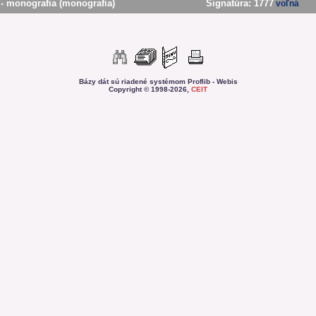
- monografia (monografia)
Signatúra:
1777
voľná
Bázy dát sú riadené systémom Proflib - Webis
Copyright © 1998-2026,
CEIT