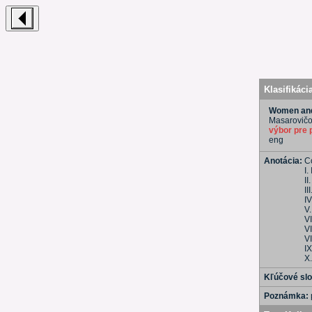
Klasifikáci
Women and
Masarovičov
výbor pre 
eng
Anotácia:
C
I.
I
II
I
V
V
V
VI
I
X.
Kľúčové sl
Poznámka: