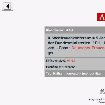
Klasifikácia:
04.4.4
4. Weltfrauenkonferenz = 5 Ja
der Bundesministerien
. / Edit.
vyd. - Bonn :
Deutscher Frauen
ger
Kľúčové slová:
04.4.4
Poznámka:
prezenčne
Typ:
Kniha - monografia (monografia)
Bázy dát sú r
Copyr