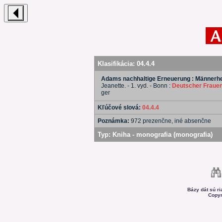
Klasifikácia:
04.4.4
Adams nachhaltige Erneuerung : Männerh
Jeanette. - 1. vyd. - Bonn :
Deutscher Frauen
ger
Kľúčové slová:
04.4.4
Poznámka:
972 prezenčne, iné absenčne
Typ:
Kniha - monografia (monografia)
Bázy dát sú r
Copyr