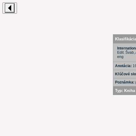
Klasifikáci
Internatio
Edit. Švab,
eng
Anotácia:
1
Kľúčové sl
Poznámka:
Typ:
Kniha 