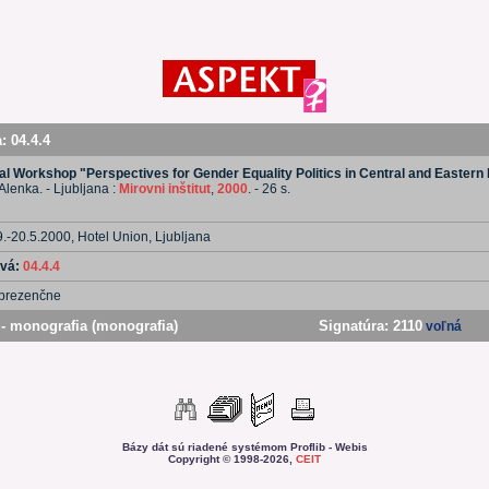
a:
04.4.4
nal Workshop "Perspectives for Gender Equality Politics in Central and Eastern
 Alenka. - Ljubljana :
Mirovni inštitut
,
2000
. - 26 s.
9.-20.5.2000, Hotel Union, Ljubljana
ová:
04.4.4
prezenčne
- monografia (monografia)
Signatúra:
2110
voľná
Bázy dát sú riadené systémom Proflib - Webis
Copyright © 1998-2026,
CEIT