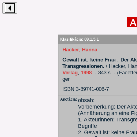
Klasifikácia:
09.1.5.1
Hacker, Hanna
Gewalt ist: keine Frau : Der A
Transgressionen
. / Hacker, Ha
Verlag
,
1998
. - 343 s. - (Facette
ger
ISBN 3-89741-008-7
Anotácia:
obsah:
Vorbemerkung: Der Akte
(Annäherung an eine Fi
1. Akteurinnen: Transgr
Begriffe
2. Gewalt ist: keine Fra