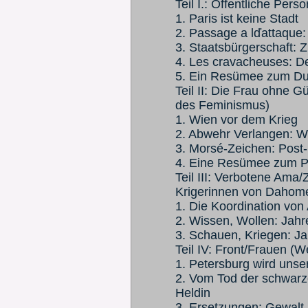
Teil I.: Öffentliche Per
1. Paris ist keine Stadt
2. Passage a lďattaque:
3. Staatsbürgerschaft: Z
4. Les cravacheuses: De
5. Ein Resümee zum Due
Teil II: Die Frau ohne 
des Feminismus)
1. Wien vor dem Krieg
2. Abwehr Verlangen: Wi
3. Morsé-Zeichen: Post-
4. Eine Resümee zum Po
Teil III: Verbotene Ama
Krigerinnen von Dahom
1. Die Koordination vo
2. Wissen, Wollen: Jahr
3. Schauen, Kriegen: Ja
Teil IV: Front/Frauen (
1. Petersburg wird unser
2. Vom Tod der schwarz
Heldin
3. Ersetzungen: Gewal