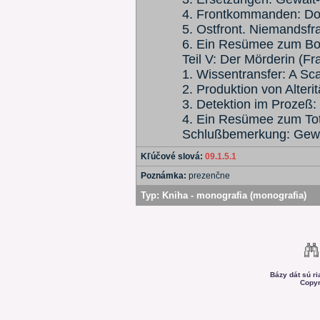
4. Frontkommanden: Dor
5. Ostfront. Niemandsfr
6. Ein Resümee zum B
Teil V: Der Mörderin (Fr
1. Wissentransfer: A Sc
2. Produktion von Alteri
3. Detektion im Prozeß
4. Ein Resümee zum To
Schlußbemerkung: Gewal
Kľúčové slová:
09.1.5.1
Poznámka:
prezenčne
Typ:
Kniha - monografia (monografia)
Bázy dát sú r
Copyr