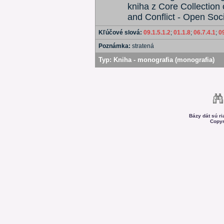
kniha z Core Collectio
and Conflict - Open Soci
Kľúčové slová:
09.1.5.1.2
;
01.1.8
;
06.7.4.1
;
0
Poznámka:
stratená
Typ:
Kniha - monografia (monografia)
Bázy dát sú r
Copyr