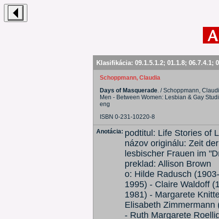
Klasifikácia:
09.1.5.1.2
;
01.1.8
;
06.7.4.1
;
0
Schoppmann, Claudia
Days of Masquerade
. / Schoppmann, Claudi
Men - Between Women: Lesbian & Gay Studi
eng
ISBN 0-231-10220-8
Anotácia:
podtitul: Life Stories of
názov originálu: Zeit d
lesbischer Frauen im "D
preklad: Allison Brown
o: Hilde Radusch (1903-
1995) - Claire Waldoff
1981) - Margarete Knitte
Elisabeth Zimmermann (b
- Ruth Margarete Roelli