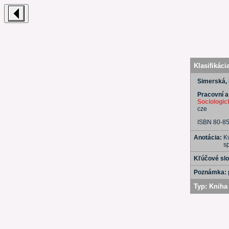
Klasifikáci
Simerská,
Pracovní a
Sociologi
cze
ISBN 80-8
Anotácia:
K
sp
Kľúčové sl
Poznámka:
Typ:
Kniha 