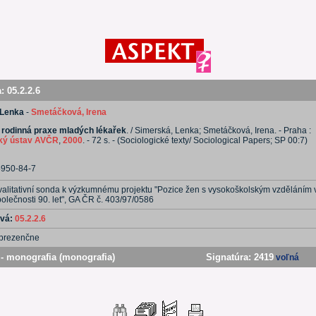
a:
05.2.2.6
 Lenka
-
Smetáčková, Irena
 rodinná praxe mladých lékařek
. / Simerská, Lenka; Smetáčková, Irena. - Praha :
cký ústav AVČR
,
2000
. - 72 s. - (Sociologické texty/ Sociological Papers; SP 00:7)
5950-84-7
valitativní sonda k výzkumnému projektu "Pozice žen s vysokoškolským vzděláním 
olečnosti 90. let", GA ČR č. 403/97/0586
ová:
05.2.2.6
prezenčne
- monografia (monografia)
Signatúra:
2419
voľná