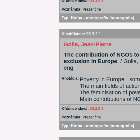
Kľúčové slová:
03.3.2.1
Poznámka:
Prezenčne
Typ:
Kniha - monografia (monografia)
Klasifikácia:
03.3.2.1
Golle, Jean-Pierre
The contribution of NGOs to 
exclusion in Europe
. / Golle,
eng
Anotácia:
Poverty in Europe - som
The main fields of acti
The feminisation of pove
Main contributions of 
Kľúčové slová:
03.3.2.1
Poznámka:
Prezenčne
Typ:
Kniha - monografia (monografia)