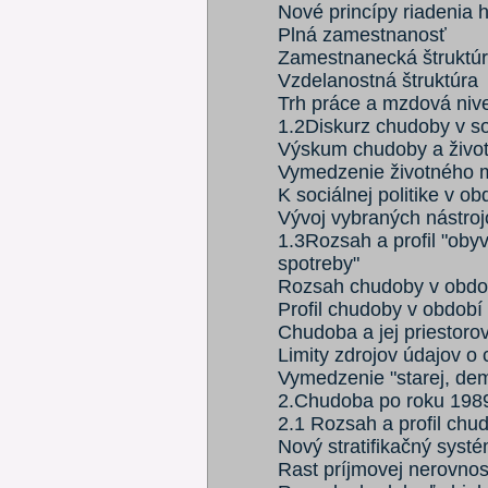
Nové princípy riadenia 
Plná zamestnanosť
Zamestnanecká štruktú
Vzdelanostná štruktúra
Trh práce a mzdová nive
1.2Diskurz chudoby v s
Výskum chudoby a život
Vymedzenie životného 
K sociálnej politike v o
Vývoj vybraných nástroj
1.3Rozsah a profil "ob
spotreby"
Rozsah chudoby v obdob
Profil chudoby v období
Chudoba a jej priestorov
Limity zdrojov údajov o
Vymedzenie "starej, de
2.Chudoba po roku 198
2.1 Rozsah a profil chu
Nový stratifikačný systé
Rast príjmovej nerovnos