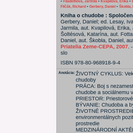
-
-
-
Filadelfiová, Jarmila
Kvapilová, Erika
-
-
Filčák, Richard
Gerbery, Daniel
Škobla, 
Kniha o chudobe : Spoločensk
Gerbery, Daniel; ed. Lesay, Iva
Jarmila, aut. Kvapilová, Erika
Šoltésová, Katarína, aut. Fotta
Daniel, aut. Škobla, Daniel, aut
Priatelia Zeme-CEPA
,
2007
. 
slo
ISBN 978-80-968918-9-4
Anotácia:
ŽIVOTNÝ CYKLUS: Vek, 
chudoby
PRÁCA: Boj s nezamestn
chudobe a sociálnemu v
PRIESTOR: Priestorové 
BÝVANIE: Chudoba a b
ŽIVOTNÉ PROSTREDIE: D
environmentálnych pozití
prostredie
MEDZINÁRODNÍ AKTÉRI: