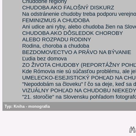
Chudobné regióny
CHUDOBA AKO FALOŠNÝ DISKURZ
Na odstránenie chudoby treba podporu verejno
FEMINIZMUS A CHUDOBA
Ani udice ani ryby, alebo chudoba žien na Slo
CHUDOBA AKO DÔSLEDOK CHOROBY
ALEBO ROZPADU RODINY
Rodina, choroba a chudoba
BEZDOMOVECTVO A PRÁVO NA BÝVANIE
Ľudia bez domova
ZO ŽIVOTA CHUDOBY (REPORTÁŽNY POH
Kde Rómovia nie sú súčasťou problému, ale je
UMELECKO-ESEJISTICKÝ POHĽAD NA CH
"Nepodobám sa človeku" ľ čo sa deje, keď sa 
VIZUÁLNY POHĽAD NA CHUDOBU NIEKEDY P
"21. storočie" na Slovensku pohľadom fotograf
Typ:
Kniha - monografia