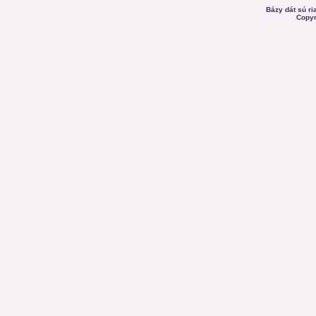
Bázy dát sú r
Copyr