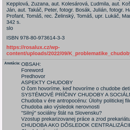
Kepplová, Zuzana, aut. Kolesárová, Ľudmila, aut. Koš
Ján, aut. Takáč, Peter, fotogr. Bosák, Julián, fotogr.
Profant, Tomáš, rec. Želinský, Tomáš, upr. Lukáč, Ma
342 s.
slo
ISBN 978-80-973614-3-3
https://rosalux.cz/wp-
content/uploads/2022/09/K_problematike_chudob
Anotácia:
OBSAH:
Foreword
Predhovor
ASPEKTY CHUDOBY
O čom hovoríme, keď hovoríme o chudobe detí
SYSTÉMOVÉ PRÍČINY CHUDOBY A SOCIÁL
Chudoba v ére antropocénu: Úlohy politickej fil
Chudoba ako výsledok nerovnosti
"Silný" sociálny štát na Slovensku?
Vzostup prekarizovanej práce a zrod prekariát
CHUDOBA AKO DÔSLEDOK CENTRALIZÁCI