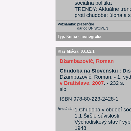
sociálna politika
TRENDY: Aktuálne trendy
proti chudobe: úloha a 
Poznámka:
prezenčne
dar od UN WOMEN
Typ:
Kniha - monografia
Klasifikácia:
03.3.2.1
Džambazovič, Roman
Chudoba na Slovensku : Disk
Džambazovič, Roman. - 1. vyd.
v Bratislave
,
2007
. - 232 s.
slo
ISBN 978-80-223-2428-1
Anotácia:
1.Chudoba v období soc
1.1 Širšie súvislosti
Východiskový stav ľ vyb
1948