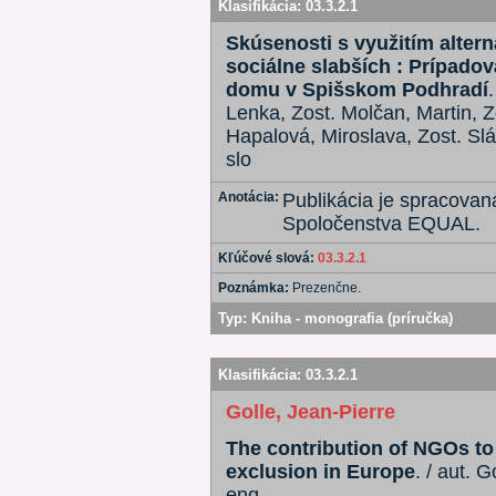
Klasifikácia:
03.3.2.1
Skúsenosti s využitím alter
sociálne slabších : Prípado
domu v Spišskom Podhradí
Lenka, Zost. Molčan, Martin, 
Hapalová, Miroslava, Zost. Slá
slo
Anotácia:
Publikácia je spracovaná
Spoločenstva EQUAL.
Kľúčové slová:
03.3.2.1
Poznámka:
Prezenčne.
Typ:
Kniha - monografia (príručka)
Klasifikácia:
03.3.2.1
Golle, Jean-Pierre
The contribution of NGOs to 
exclusion in Europe
. / aut. 
eng