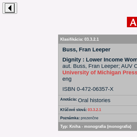
Klasifikácia:
03.3.2.1
Buss, Fran Leeper
Dignity : Lower Income Wome
aut. Buss, Fran Leeper; AUV C
University of Michigan Pres
eng
ISBN 0-472-06357-X
Anotácia:
Oral histories
Kľúčové slová:
03.3.2.1
Poznámka:
prezenčne
Typ:
Kniha - monografia (monografia)