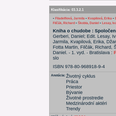
Klasifikácia:
03.3.2.1
-
-
-
Filadelfiová, Jarmila
Kvapilová, Erika
-
-
Filčák, Richard
Škobla, Daniel
Lesay, Iv
Kniha o chudobe : Spoločensk
Gerberi, Daniel; Edit. Lesay, Iv
Jarmila, Kvapilová, Erika, Dž
Fotta Martin, Filčák, Richard, 
Daniel. - 1. vyd. - Bratislava :
slo
ISBN 978-80-968918-9-4
Anotácia:
Životný cyklus
Práca
Priestor
Bývanie
Životné prostredie
Medzinárodní aktéri
Trendy