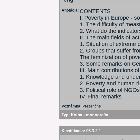
Anotácia:
CONTENTS
I. Poverty in Europe - s
1. The difficulty of mea
2. What do the indicators
II. The main fields of a
1. Situation of extreme 
2. Groups that suffer fr
The feminization of pove
3. Some remarks on Cen
III. Main contributions 
1. Knowledge and under
2. Poverty and human ri
3. Political role of NGOs
IV. Final remarks
Poznámka:
Prezenčne
Typ:
Kniha - monografia
Klasifikácia:
03.3.2.1