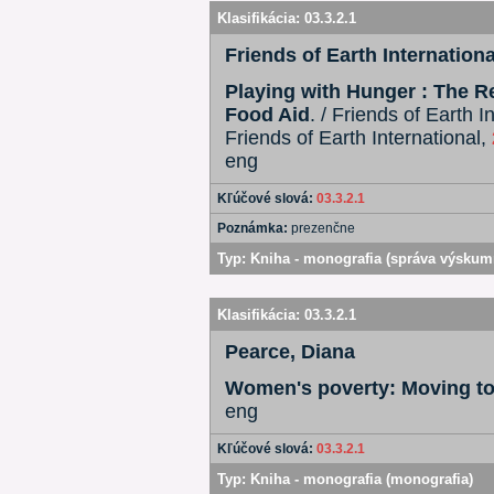
Klasifikácia:
03.3.2.1
Friends of Earth Internationa
Playing with Hunger : The R
Food Aid
. / Friends of Earth I
Friends of Earth International,
eng
Kľúčové slová:
03.3.2.1
Poznámka:
prezenčne
Typ:
Kniha - monografia (správa výskum
Klasifikácia:
03.3.2.1
Pearce, Diana
Women's poverty: Moving to
eng
Kľúčové slová:
03.3.2.1
Typ:
Kniha - monografia (monografia)