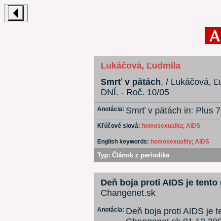
Lukáčová, Ľudmila
Smrť v pätách
. / Lukáčová, Ľ
DNÍ. - Roč. 10/05
Anotácia:
Smrť v pätách in: Plus 
Kľúčové slová:
homosexualita
;
AIDS
English keywords:
homosexuality
;
AIDS
Typ:
Článok z periodika
Deň boja proti AIDS je tent
Changenet.sk
Anotácia:
Deň boja proti AIDS je 