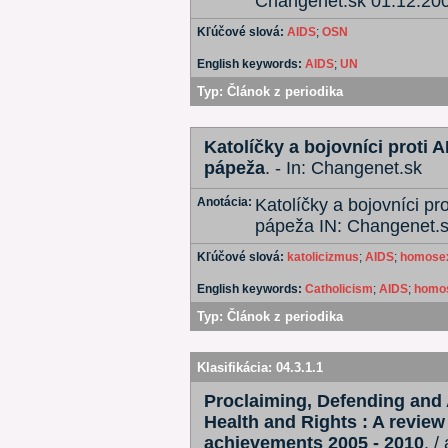
Changenet.sk 01.12.20
Kľúčové slová:
AIDS
;
OSN
English keywords:
AIDS
;
UN
Typ:
Článok z periodika
Katolíčky a bojovníci proti 
pápeža
. - In: Changenet.sk
Anotácia:
Katolíčky a bojovníci pr
pápeža IN: Changenet.s
Kľúčové slová:
katolicizmus
;
AIDS
;
homosex
English keywords:
Catholicism
;
AIDS
;
homos
Typ:
Článok z periodika
Klasifikácia:
04.3.1.1
Proclaiming, Defending and
Health and Rights : A revie
achievements 2005 - 2010
. /