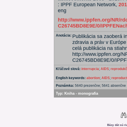
: IPPF European Network,
201
eng
http://www.ippfen.org/NR/r
C26745BD8E9E/0/IPPFENach
Anotácia:
Publikácia sa zaoberá 
zdravia a práv v Európe 
celá publikácia na stiah
http://www.ippfen.org
C26745BD8E9E/0/IPPFE
Kľúčové slová:
interrupcia
;
AIDS
;
reprodukč
English keywords:
abortion
;
AIDS
;
reproduct
Poznámka:
5640 prezenčne; 5641 absenčne
Typ:
Kniha - monografia
Bázy dát sú r