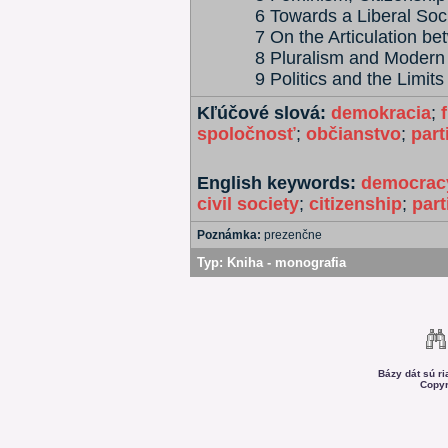
6 Towards a Liberal Soc
7 On the Articulation b
8 Pluralism and Modern
9 Politics and the Limits
Kľúčové slová:
demokracia
;
spoločnosť
;
občianstvo
;
part
English keywords:
democrac
civil society
;
citizenship
;
part
Poznámka:
prezenčne
Typ:
Kniha - monografia
Bázy dát sú r
Copyr