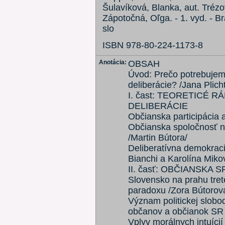
Šulavíková, Blanka, aut. Trézov
Zápotočná, Oľga. - 1. vyd. - Br
slo
ISBN 978-80-224-1173-8
Anotácia:
OBSAH
Úvod: Prečo potrebujeme
deliberácie? /Jana Plich
I. čast: TEORETICÉ 
DELIBERÁCIE
Občianska participácia 
Občianska spoločnosť n
/Martin Bútora/
Deliberatívna demokraci
Bianchi a Karolína Miko
II. časť: OBČIANSK
Slovensko na prahu tret
paradoxu /Zora Bútorov
Význam politickej slobod
občanov a občianok SR 
Vplyv morálnych intuíci