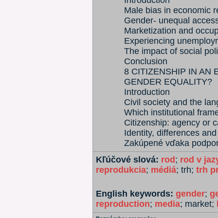
Introduction
Male bias in economic r
Gender- unequal access
Marketization and occup
Experiencing unemploy
The impact of social po
Conclusion
8 CITIZENSHIP IN A
GENDER EQUALITY?
Introduction
Civil society and the 
Which institutional fra
Citizenship: agency or ca
Identity, differences and 
Zakúpené vďaka podp
Kľúčové slová:
rod
;
rod v jaz
reprodukcia
;
médiá
; trh;
trh p
English keywords:
gender
;
g
reproduction
;
media
; market;