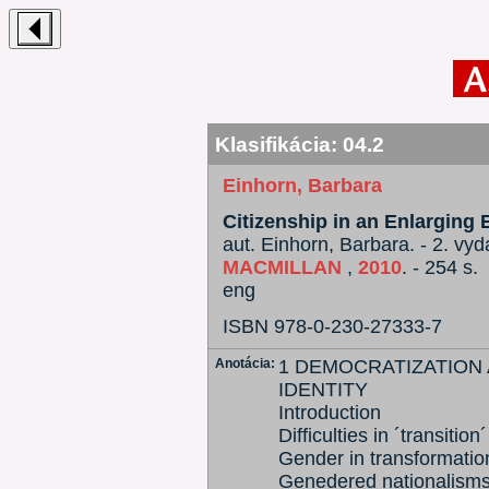
Klasifikácia:
04.2
Einhorn, Barbara
Citizenship in an Enlarging
aut. Einhorn, Barbara. - 2. vy
MACMILLAN
,
2010
. - 254 s.
eng
ISBN 978-0-230-27333-7
Anotácia:
1 DEMOCRATIZATION
IDENTITY
Introduction
Difficulties in ´transition´
Gender in transformatio
Genedered nationalism