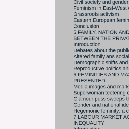
Civil society and gender
Feminism in East-West 
Grassroots activism
Eastern European femini
Conclusion
5 FAMILY, NATION A
BETWEEN THE PRIVAT
Introduction
Debates about the public
Altered family ans socia
Demographic shifts and 
Reproductive politics an
6 FEMINITIES AND MA
PRESENTED
Media images and market
Superwoman teetering o
Glamour puss sweeps t
Gender and national iden
Hegemonic feminity: a c
7 LABOUR MARKET A
INEQUALITY