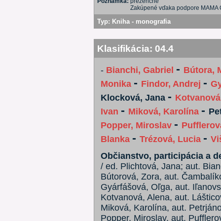
Poznámka:
prezenčne
Zakúpené vďaka podpore MAMA
Typ:
Kniha - monografia
Klasifikácia:
04.4
-
-
Bianchi, Gabriel
Bútora, 
-
-
Monika
Findor, Andrej
Gy
-
Klocková, Jana
Kotvanová
-
-
Ivan
Miková, Karolína
Pe
-
Popper, Miroslav
Pufflerov
-
-
Blanka
Trézová, Lucia
Vi
Občianstvo, participácia a de
/ ed. Plichtová, Jana; aut. Bian
Bútorová, Zora, aut. Čambalíko
Gyárfášová, Oľga, aut. Iľanovs
Kotvanová, Alena, aut. Lášticov
Miková, Karolína, aut. Petrján
Popper, Miroslav, aut. Pufflerov