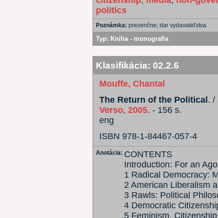
citizenship
;
media
;
non-gover
politics
Poznámka:
prezenčne; dar vydavateľstva
Typ:
Kniha - monografia
Klasifikácia:
02.2.6
Mouffe, Chantal
The Return of the Political
. 
Verso
,
2005
. - 156 s.
eng
ISBN 978-1-84467-057-4
Anotácia:
CONTENTS
Introduction: For an Ago
1 Radical Democracy: 
2 American Liberalism a
3 Rawls: Political Philos
4 Democratic Citizenshi
5 Feminism, Citizenship