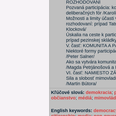
ROZHODOVANÍ
Pozvaná participácia: k
deliberačných fór /Karol
Možnosti a limity účasti
rozhodovaní: prípad Ta
Klocková/
Úskalia na ceste k part
prípad pezinskej skládky
V. časť: KOMUNITA A 
Niektoré formy particip
/Peter Salner/
Ako sa vytvára komunita:
/Magda Petrjánošová a 
VI. časť: NAMIESTO 
Sila a slobosť mimovladn
/Martin Bútora/
Kľúčové slová:
demokracia
;
občianstvo
;
médiá
;
mimovlád
English keywords:
democrac