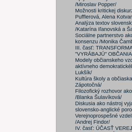
/Miroslav Popper/
Možnosti kritickej disku
Pufflerová, Alena Kotva
Analýza textov slovensk
/Katarína Iľanovská a Ša
Sociálne partnerstvo ako
konsenzu /Monika Čamb
III. časť: TRANSFOR
"VYRÁBAJÚ" OBČANIA
Modely občianskeho vzd
aktívneho demokratické
Lukšík/
Kultúra školy a občiaska
Zápotočná/
Filozofický rozhovor ako
/Blanka Šulavíková/
Diskusia ako nástroj vy
slovensko-anglické poro
Verejnoprospešné vzdel
/Andrej Findor/
IV. časť: ÚČASŤ VER