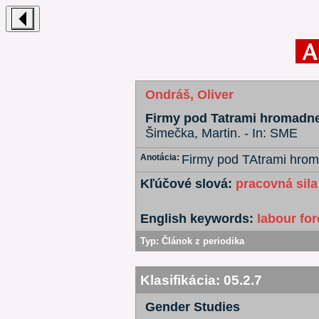
Ondráš, Oliver
Firmy pod Tatrami hromadn
Šimečka, Martin. - In: SME
Anotácia:
Firmy pod TAtrami hrom
Kľúčové slová:
pracovná sila
English keywords:
labour for
Typ:
Článok z periodika
Klasifikácia:
05.2.7
Gender Studies