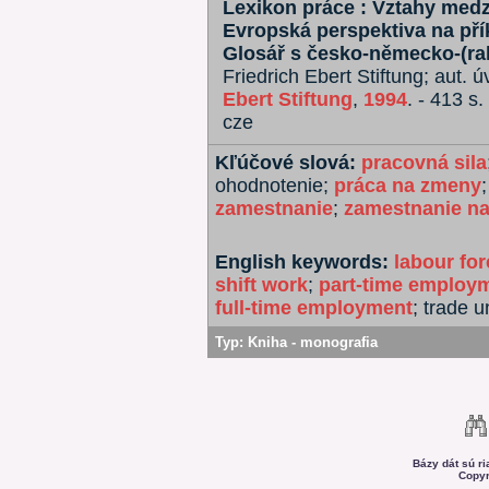
Lexikon práce : Vztahy medz
Evropská perspektiva na př
Glosář s česko-německo-(ra
Friedrich Ebert Stiftung; aut. 
Ebert Stiftung
,
1994
. - 413 s.
cze
Kľúčové slová:
pracovná sila
ohodnotenie;
práca na zmeny
zamestnanie
;
zamestnanie na
English keywords:
labour for
shift work
;
part-time employ
full-time employment
; trade u
Typ:
Kniha - monografia
Bázy dát sú r
Copyr