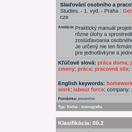
Slaďování osobního a pracov
Studies. - 1. vyd. - Praha :
Gen
cze
Anotácia:
Praktický manuál projek
rôzne úlohy a sprostred
zoslúďavoania osobného
Je určený nie len firmám
pre jednotlivkyne a jedno
Kľúčové slová:
práca doma
;
zmeny
;
práca
;
pracovná sila
;
English keywords:
homework
work
;
labour force
; company;
Poznámka:
prezenčne
Typ:
Kniha - monografia
Klasifikácia:
00.2