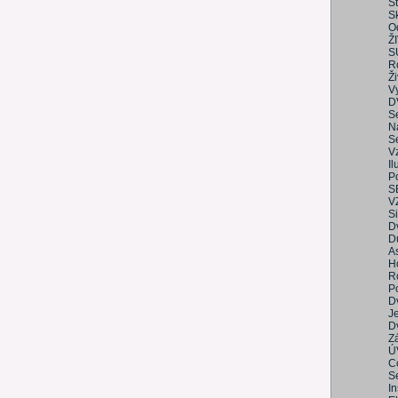
St
S
O
Ž
S
R
Ži
Vy
D
S
N
S
V
I
Po
S
V
S
D
Dů
As
Ho
R
Po
D
Je
D
Z
Ú
C
S
I