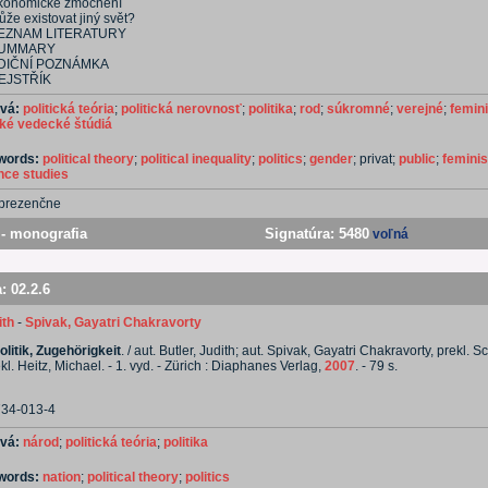
konomické zmocnění
že existovat jiný svět?
EZNAM LITERATURY
UMMARY
DIČNÍ POZNÁMKA
EJSTŘÍK
ová:
politická teória
;
politická nerovnosť
;
politika
;
rod
;
súkromné
;
verejné
;
femin
cké vedecké štúdiá
ywords:
political theory
;
political inequality
;
politics
;
gender
; privat;
public
;
femini
ence studies
prezenčne
- monografia
Signatúra:
5480
voľná
a:
02.2.6
ith
-
Spivak, Gayatri Chakravorty
litik, Zugehörigkeit
. / aut. Butler, Judith; aut. Spivak, Gayatri Chakravorty, prekl. S
kl. Heitz, Michael. - 1. vyd. - Zürich : Diaphanes Verlag,
2007
. - 79 s.
734-013-4
ová:
národ
;
politická teória
;
politika
ywords:
nation
;
political theory
;
politics