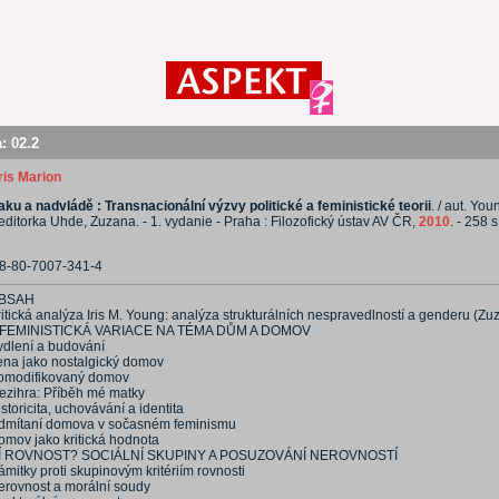
a:
02.2
ris Marion
laku a nadvládě : Transnacionální výzvy politické a feministické teorii
. / aut. Youn
editorka Uhde, Zuzana. - 1. vydanie - Praha : Filozofický ústav AV ČR,
2010
. - 258 s
8-80-7007-341-4
BSAH
ritická analýza Iris M. Young: analýza strukturálních nespravedlností a genderu (Z
 FEMINISTICKÁ VARIACE NA TÉMA DŮM A DOMOV
ydlení a budování
ena jako nostalgický domov
omodifikovaný domov
ezihra: Příběh mé matky
storicita, uchovávání a identita
dmítaní domova v sočasném feminismu
omov jako kritická hodnota
Í ROVNOST? SOCIÁLNÍ SKUPINY A POSUZOVÁNÍ NEROVNOSTÍ
mitky proti skupinovým kritériím rovnosti
erovnost a morální soudy