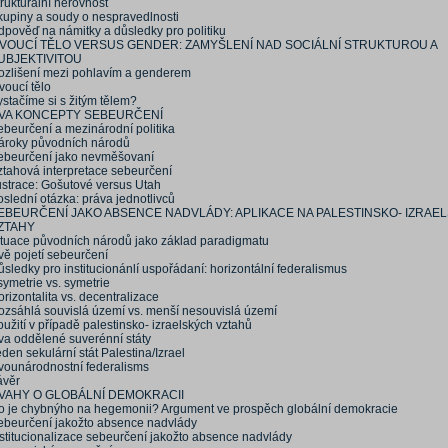
rukturální nerovnost
kupiny a soudy o nespravedlnosti
dpověď na námitky a důsledky pro politiku
IVOUCÍ TĚLO VERSUS GENDER: ZAMYŠLENÍ NAD SOCIÁLNÍ STRUKTUROU A
UBJEKTIVITOU
ozlišení mezi pohlavím a genderem
voucí tělo
stačíme si s žitým tělem?
VA KONCEPTY SEBEURČENÍ
ebeurčení a mezinárodní politika
ároky původních národů
ebeurčení jako nevměšovaní
ztahová interpretace sebeurčení
lustrace: Gošutové versus Utah
slední otázka: práva jednotlivců
EBEURČENÍ JAKO ABSENCE NADVLÁDY: APLIKACE NA PALESTINSKO- IZRAE
ZTAHY
ituace původních národů jako základ paradigmatu
vě pojetí sebeurčení
sledky pro institucionánlí uspořádaní: horizontální federalismus
ymetrie vs. symetrie
rizontalita vs. decentralizace
ozsáhlá souvislá území vs. menší nesouvislá území
užití v případě palestinsko- izraelských vztahů
va oddělené suverénní státy
den sekulární stát Palestina/Izrael
vounárodnostní federalisms
ávěr
VAHY O GLOBÁLNÍ DEMOKRACII
o je chybnýho na hegemonii? Argument ve prospěch globální demokracie
ebeurčení jakožto absence nadvlády
nstitucionalizace sebeurčení jakožto absence nadvlády