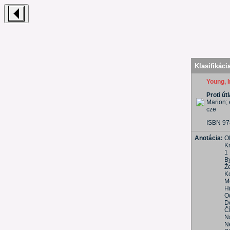
Klasifikáci
Young, I
Proti út
Marion; 
cze
ISBN 97
Anotácia:
O
K
1
B
Ž
K
M
Hi
O
D
Č
Ná
N