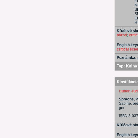
E
Mů
S
S
E
R
Kľúčové sl
národ
;
kriti
English ke
critical sci
Poznámka:
Typ:
Kniha 
Klasifikáci
Butler, Jud
Sprache, Po
Sabine, pre
ger
ISBN 3-03
Kľúčové sl
English ke