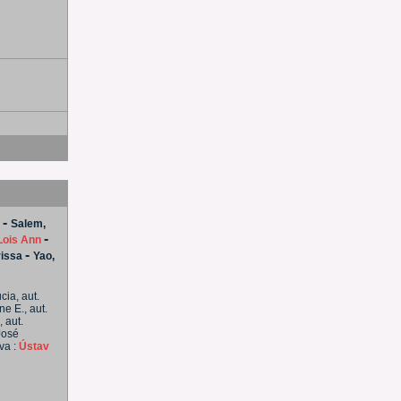
-
Salem,
-
Lois Ann
-
rissa
Yao,
cia, aut.
e E., aut.
 aut.
José
ava :
Ústav