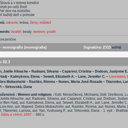
Zdravá a v dobrej kondícii
ohyb po celý život
Pár slov na rozlúčku
yť každý deň v pohode
ová:
zdravie
; krása;
ženy
;
mládež
ywords:
health
; beaty;
women
;
youth
prezenčne
- monografia (monografia)
Signatúra:
2315
voľná
a:
02.3
-
-
-
, Joëlle Allouche
Radoani, Silvana
Caparesi, Cristina
Dodson, Jualynne E.
-
-
-
-
Hadj
Kalmykova, Elena
Sewell, Elizabeth A.
Lane, Jennifer C.
Lorentzen, 
-
-
-
ebra Mubashshir
Rashko, Rimma
Nunes, Maria José Rosado
Titarenko, La
-
.
Sirkovská, Dana
oženstvá : Women and religions
. / Edit. Moravčíková, Michaela; Edit. Grešková, Lu
oëlle Allouche, aut. Radoani, Silvana, aut. Caparesi, Cristina, aut. Dodson, Jualynn
r Ben Hadj, aut. Kalmykova, Elena, aut. Sewell, Elizabeth A., aut. Lane, Jennifer C.,
 Lois Ann, aut. Majeed, Debra Mubashshir, aut. Rashko, Rimma, aut. Nunes, Maria 
. Titarenko, Larissa, aut. Yao, Yushuang P., aut. Sirkovská, Dana. - 1. vyd. - Bratisl
štátu a cirkví
,
2007
. - 360 s.