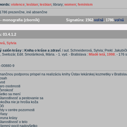
ywords:
violence
;
lesbian
;
lesbian
; library;
women
;
feminism
1786 prezenčne, iné absenčne
- monografia (zborník)
Signatúra:
1562
, 1786
voľná
voľná
a:
03.4.1.2
vá, Sylvia
 salón krásy : Kniha o kráse a zdraví
. / aut. Schneiderová, Sylvia; Prekl. Jakubi
Svetozár, Edit. Smoláriková, Mária. - 1. vyd. - Bratislava :
Mladé letá
,
1998
. - 176 s
6-00880-9
inančnou podporou prispel na realizáciu knihy Ústav lekárskej kozmetiky v Bratisla
bsah
vod
aro osobnosti
 Ženskosť
šetko sa mení
Starostlivosť a pestovanie sa
okožka nie je hrošia koža
Oči
ždy v centre pozornosti
Vlasy
oruna krásy
Starostlivosť o telo
ríjemný pocit nadovšetko