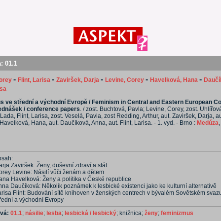
a:
01.1
-
-
-
-
-
orey
Flint, Larisa
Zaviršek, Darja
Levine, Corey
Havelková, Hana
Daučí
isa
 ve střední a východní Evropě / Feminism in Central and Eastern European Co
ednášek / conference papers
. / zost. Buchtová, Pavla; Levine, Corey, zost. Uhlíř
Lada, Flint, Larisa, zost. Veselá, Pavla, zost Redding, Arthur, aut. Zaviršek, Darja, a
 Havelková, Hana, aut. Daučíková, Anna, aut. Flint, Larisa. - 1. vyd. - Brno :
Medúza
bsah:
rja Zaviršek: Ženy, duševní zdraví a stát
orey Levine: Násilí vůči ženám a dětem
ana Havelková: Ženy a politika v České republice
na Daučíková: Několik poznámek k lesbické existenci jako ke kulturní alternativě
arisa Flint: Budování sítě knihoven v ženských centrech v bývalém Sovětském svaz
třední a východní Evropy
ová:
01.1
;
násilie
;
lesba
;
lesbická / lesbický
; knižnica;
ženy
;
feminizmus