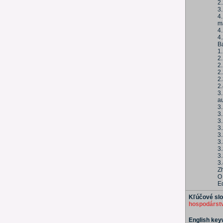
2.
3.
4.
ma
4
4
Ba
1
2.
2.
2
2.
2.
3.
a
3.
3.
3.
3
3.
3
3
3
3
Z
O
E
Kľúčové sl
hospodárst
English ke