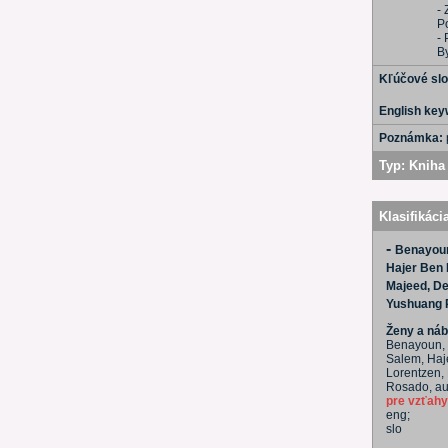
- 
P
- 
B
Kľúčové sl
English ke
Poznámka:
Typ:
Kniha 
Klasifikáci
-
Benayoun
Hajer Ben 
Majeed, D
Yushuang P
Ženy a náb
Benayoun, J
Salem, Haje
Lorentzen,
Rosado, aut
pre vzťahy 
eng;
slo