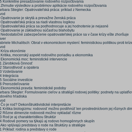
.5 Konkrétne presadzovanie rodového rozpočtovania
. Zhrnutie výsledkov a problémov aplikácie rodového rozpočtovania
arbara Stiegler: Opatrovateľská práca: príklad z Nemecka
vod
. Opatrovanie je skrytá a prevažne ženská práca
 Opatrovateľská práca sa riadi vlastnou logikou
. Opatrovateľská práca sa podhodnocuje a jej hodnotenie je nejasné
. Opatrovanie je základnou súčasťou blahobytu
. Nedostatočné zabezpečenie opatrovateľskej práce sa v čase krízy ešte zhoršuje
áver
briele Michalitsch: Obrat v ekonomickom myslení: feministickou politikou proti kríz
vod
. Kríza ekonómie
. Kritika, mocenský aspekt rodového poriadku a ekonomika
. Ekonomická moc: feministické intervencie
.1 Zárobková činnosť
2 Starostlivosť a opatera
.3 Vzdelávanie
4 Integrácia
5 Sociálne investície
.6 Prerozdeľovanie
. Ekonomická pravda: feministické podoby
rbara Stiegler: Formulovanie cieľov a stratégií rodovej politiky: podnety na uplatň
odového hľadiska
vod
 Čo je rod? Dekonštruktivistické interpretácie
1 Kritika biologizmu: rodovosť možno postihnúť len prostredníctvom jej rôznych di
.2 Rôzne dimenzie rodovosti možno vykladať rôzne
3 Rod je aj charakteristikou štruktúr
.4 Rodové pomery sa týkajú aj rodovo homogénnych skupín
 Ako vplývajú predstavy o rode na štruktúry a stratégie
1 Príklad: rodina a predstavy o rode