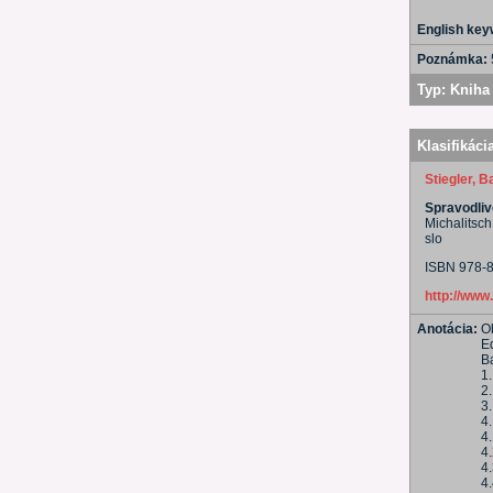
English ke
Poznámka:
Typ:
Kniha 
Klasifikáci
Stiegler, 
Spravodliv
Michalitsch
slo
ISBN 978-
http://www
Anotácia:
O
Ed
B
1
2.
3.
4
4
4
4
4