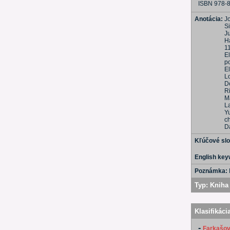
ISBN 978-
Anotácia:
J
S
J
H
1
E
p
El
L
D
R
M
L
Y
c
D
Kľúčové sl
English ke
Poznámka:
Typ:
Kniha 
Klasifikáci
-
Farkašová