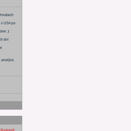
 hnutiach
u v USA po
tve: z
ch dní
je
a analýza
j
 Radomír