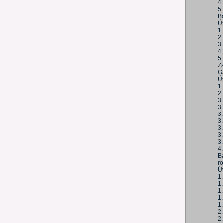
4
5
B
Ú
1
2.
3
4
5
Z
Ga
Ú
1
2
3
3
3.
3
3.
3.
3
4
Ba
r
Ú
1.
1.
1
1.
1
2.
2.