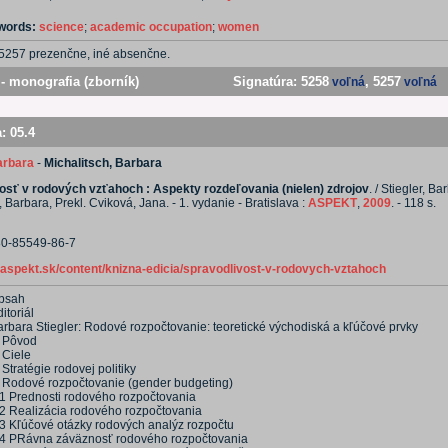
ywords:
science
;
academic occupation
;
women
5257 prezenčne, iné absenčne.
- monografia (zborník)
Signatúra:
5258
, 5257
voľná
voľná
a:
05.4
Barbara
-
Michalitsch, Barbara
osť v rodových vzťahoch : Aspekty rozdeľovania (nielen) zdrojov
. / Stiegler, Ba
, Barbara, Prekl. Cviková, Jana. - 1. vydanie - Bratislava :
ASPEKT
,
2009
. - 118 s.
80-85549-86-7
.aspekt.sk/content/knizna-edicia/spravodlivost-v-rodovych-vztahoch
bsah
itoriál
arbara Stiegler: Rodové rozpočtovanie: teoretické východiská a kľúčové prvky
. Pôvod
 Ciele
 Stratégie rodovej politiky
. Rodové rozpočtovanie (gender budgeting)
.1 Prednosti rodového rozpočtovania
.2 Realizácia rodového rozpočtovania
.3 Kľúčové otázky rodových analýz rozpočtu
.4 PRávna záväznosť rodového rozpočtovania