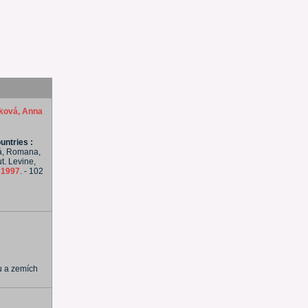
ková, Anna
untries :
ová, Romana,
ut. Levine,
,
1997
. - 102
u a zemích