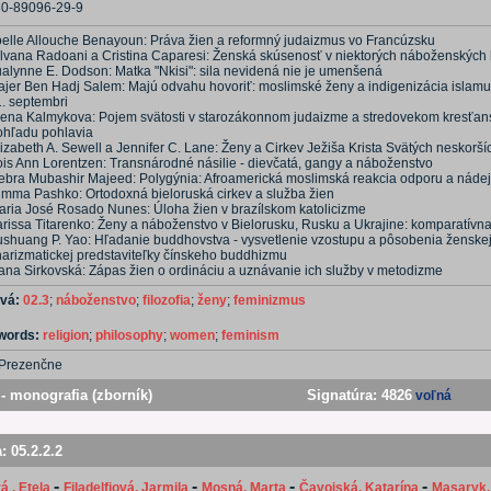
80-89096-29-9
oelle Allouche Benayoun: Práva žien a reformný judaizmus vo Francúzsku
ilvana Radoani a Cristina Caparesi: Ženská skúsenosť v niektorých náboženských
ualynne E. Dodson: Matka "Nkisi": sila nevidená nie je umenšená
ajer Ben Hadj Salem: Majú odvahu hovoriť: moslimské ženy a indigenizácia islam
1. septembri
lena Kalmykova: Pojem svätosti v starozákonnom judaizme a stredovekom kresťans
ohľadu pohlavia
izabeth A. Sewell a Jennifer C. Lane: Ženy a Cirkev Ježiša Krista Svätých neskorší
ois Ann Lorentzen: Transnárodné násilie - dievčatá, gangy a náboženstvo
ebra Mubashir Majeed: Polygýnia: Afroamerická moslimská reakcia odporu a náde
imma Pashko: Ortodoxná bieloruská cirkev a služba žien
aria José Rosado Nunes: Úloha žien v brazílskom katolicizme
arissa Titarenko: Ženy a náboženstvo v Bielorusku, Rusku a Ukrajine: komparatívn
ushuang P. Yao: Hľadanie buddhovstva - vysvetlenie vzostupu a pôsobenia ženske
harizmatickej predstaviteľky čínskeho buddhizmu
ana Sirkovská: Zápas žien o ordináciu a uznávanie ich služby v metodizme
ová:
02.3
;
náboženstvo
;
filozofia
;
ženy
;
feminizmus
ywords:
religion
;
philosophy
;
women
;
feminism
Prezenčne
- monografia (zborník)
Signatúra:
4826
voľná
a:
05.2.2.2
-
-
-
-
 , Etela
Filadelfiová, Jarmila
Mosná, Marta
Čavojská, Katarína
Masaryk,