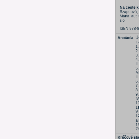
Na ceste k
Szapuová, M
Marta, aut.
slo
ISBN 978-
Anotácia:
Ú
I.
1.
2
3.
4
II
5.
M
II
6.
7
8
9
I
1
1
V.
12
a
1
Z
Kľúčové sl