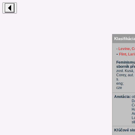
Klasifikáci
-
Levine, C
-
Flint, Lar
Feminismus
sborník př
zost. Kusá, 
Corey, aut.
s.
eng;
cze
Anotácia:
o
Da
C
H
An
L
s
Kľúčové sl