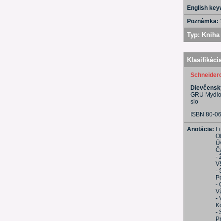
English ke
Poznámka:
Typ:
Kniha 
Klasifikáci
Schneidero
Dievčenský
GRU Mydlo, 
slo
ISBN 80-0
Anotácia:
F
O
Ú
Č
-
V
- 
P
- 
V
- 
K
- 
P