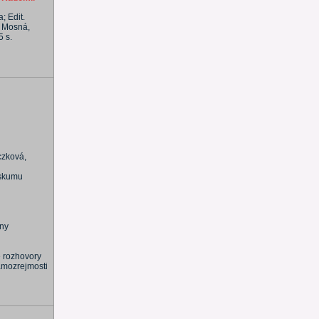
; Edit.
. Mosná,
5 s.
czková,
ýskumu
iny
e rozhovory
samozrejmosti