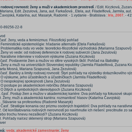
 rodovej rovnosti: ženy a muži v akademickom prostredí
. / Edit. Kiczková, Zuzana
ariana, Edit. Zezulová, Jana, aut. Farkašová , Etela, aut. Filadelfiová, Jarmila, aut
 Čavojská, Katarína, aut. Masaryk, Radomír. - 1.vydanie - Bratislava :
Iris
,
2007
. - 41
80-89256-22-8
vod
 časť. ženy, veda a feminizmus: Filozofický pohľad
 Feministické epistemológie: hľadanie alternatív (Etela Farkašová)
. Problematika rodu vo vede: teoreticko-filozofické východiská (Marianna Szapuoví)
 Ženy vo vede: od rodovej deferencie k rodovej subverzii (Jana Zezulová)
. Naratívne interview v rodovom výskume (Zuzana Kiczková)
. časť. Postavenie žien a mužov vo sfére vysokých škôl: Pohľad na štatistiky
 Ženy a muži na univerzitách Slovenskej republiky (Jarmila Filadelfiová, Zuzana Ki
arta Mosná, Mariana Szapuová, Jana Zezulová)
. časť. Bariéry a limity rodovej rovnosti: Štyri pohľady na výsledky dotazníkového v
 O výskume, jeho účastníkoch a účastníčkach (Jarmila Filadelfiová)
. O nespokojnej spokojnosti (Jana Zezulová)
. O postupe po akademickom rebríčku (Mariana Szapuová)
. O žitých a symbolických stereotypoch (Zuzana Kiczková)
V. časť. Postup žien a mužov v akademickej kariére: Dva pohľady na fokusové skup
0. Ženy, muži a akademická kariéra: rozmanitosť hlasov (Katarína Čavojská)
1. Stávanie sa profesorkou (Radomír Masaryk)
 Časť. Stratégie konania cez prizmu osobných trajektórií: Dva pohľady na naratívn
. Od konštatovania rodových nerovností po navrhnutie ich riešení: precitnutie zo 
lebo trochu hnevu nezaškodí? (Zuzana Kiczková)
3. Pohľady na/cez sklenený strop (Mariana Szapuová)
áver
ová:
veda
;
akademické zamestnanie
;
ženy