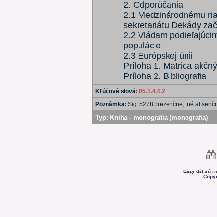
2. Odporúčania
2.1 Medzinárodnému ria
sekretariátu Dekády za
2.2 Vládam podieľajúci
populácie
2.3 Európskej únii
Príloha 1. Matrica akčn
Príloha 2. Bibliografia
Kľúčové slová:
05.1.4.4.2
Poznámka:
Sig. 5278 prezenčne, iné absenč
Typ:
Kniha - monografia (monografia)
Bázy dát sú r
Copyr