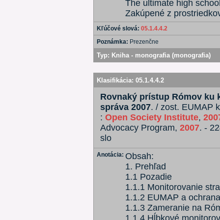
The ultimate high schoo
Zakúpené z prostriedk
Kľúčové slová:
05.1.4.4.2
Poznámka:
Prezenčne
Typ:
Kniha - monografia (monografia)
Klasifikácia:
05.1.4.4.2
Rovnaký prístup Rómov ku k
správa 2007
. / zost. EUMAP k
:
Open Society Institute
,
200
Advocacy Program,
2007
. - 22
slo
Anotácia:
Obsah:
1. Prehľad
1.1 Pozadie
1.1.1 Monitorovanie stra
1.1.2 EUMAP a ochran
1.1.3 Zameranie na Ró
1.1.4 Hĺbkové monitoro