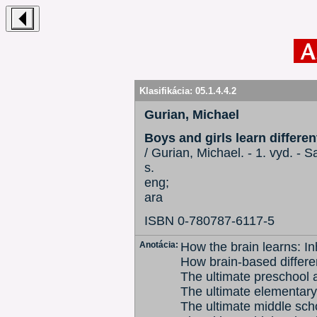
Klasifikácia:
05.1.4.4.2
Gurian, Michael
Boys and girls learn differen
/ Gurian, Michael. - 1. vyd. -
s.
eng;
ara
ISBN 0-780787-6117-5
Anotácia:
How the brain learns: I
How brain-based differen
The ultimate preschool 
The ultimate elementar
The ultimate middle sch