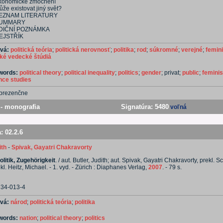
konomické zmocnění
že existovat jiný svět?
EZNAM LITERATURY
UMMARY
DIČNÍ POZNÁMKA
EJSTŘÍK
ová:
politická teória
;
politická nerovnosť
;
politika
;
rod
;
súkromné
;
verejné
;
femin
cké vedecké štúdiá
ywords:
political theory
;
political inequality
;
politics
;
gender
; privat;
public
;
femini
ence studies
prezenčne
- monografia
Signatúra:
5480
voľná
a:
02.2.6
ith
-
Spivak, Gayatri Chakravorty
litik, Zugehörigkeit
. / aut. Butler, Judith; aut. Spivak, Gayatri Chakravorty, prekl. S
kl. Heitz, Michael. - 1. vyd. - Zürich : Diaphanes Verlag,
2007
. - 79 s.
734-013-4
ová:
národ
;
politická teória
;
politika
ywords:
nation
;
political theory
;
politics