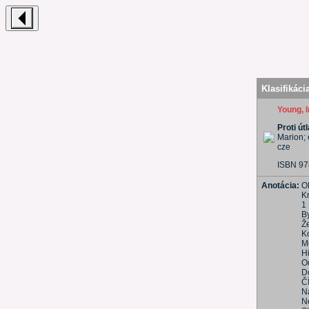
Klasifikáci
Young, I
Proti út
Marion; 
cze
ISBN 97
Anotácia:
O
K
1
B
Ž
K
M
Hi
O
D
Č
Ná
N