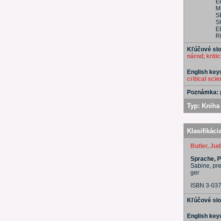
E
Mů
S
S
E
R
Kľúčové sl
národ
;
kriti
English ke
critical sci
Poznámka:
Typ:
Kniha 
Klasifikáci
Butler, Jud
Sprache, Po
Sabine, pre
ger
ISBN 3-03
Kľúčové sl
English ke