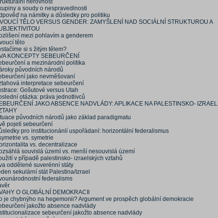
rukturální nerovnost
kupiny a soudy o nespravedlnosti
dpověď na námitky a důsledky pro politiku
IVOUCÍ TĚLO VERSUS GENDER: ZAMYŠLENÍ NAD SOCIÁLNÍ STRUKTUROU A
UBJEKTIVITOU
ozlišení mezi pohlavím a genderem
voucí tělo
stačíme si s žitým tělem?
VA KONCEPTY SEBEURČENÍ
ebeurčení a mezinárodní politika
ároky původních národů
ebeurčení jako nevměšovaní
ztahová interpretace sebeurčení
lustrace: Gošutové versus Utah
slední otázka: práva jednotlivců
EBEURČENÍ JAKO ABSENCE NADVLÁDY: APLIKACE NA PALESTINSKO- IZRAE
ZTAHY
ituace původních národů jako základ paradigmatu
vě pojetí sebeurčení
sledky pro institucionánlí uspořádaní: horizontální federalismus
ymetrie vs. symetrie
rizontalita vs. decentralizace
ozsáhlá souvislá území vs. menší nesouvislá území
užití v případě palestinsko- izraelských vztahů
va oddělené suverénní státy
den sekulární stát Palestina/Izrael
vounárodnostní federalisms
ávěr
VAHY O GLOBÁLNÍ DEMOKRACII
o je chybnýho na hegemonii? Argument ve prospěch globální demokracie
ebeurčení jakožto absence nadvlády
nstitucionalizace sebeurčení jakožto absence nadvlády