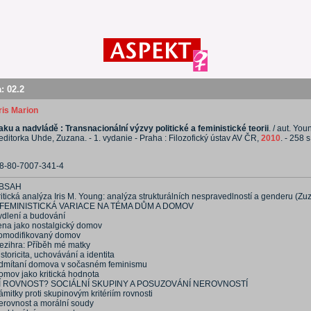
a:
02.2
ris Marion
laku a nadvládě : Transnacionální výzvy politické a feministické teorii
. / aut. Youn
editorka Uhde, Zuzana. - 1. vydanie - Praha : Filozofický ústav AV ČR,
2010
. - 258 s
8-80-7007-341-4
BSAH
ritická analýza Iris M. Young: analýza strukturálních nespravedlností a genderu (Z
 FEMINISTICKÁ VARIACE NA TÉMA DŮM A DOMOV
ydlení a budování
ena jako nostalgický domov
omodifikovaný domov
ezihra: Příběh mé matky
storicita, uchovávání a identita
dmítaní domova v sočasném feminismu
omov jako kritická hodnota
Í ROVNOST? SOCIÁLNÍ SKUPINY A POSUZOVÁNÍ NEROVNOSTÍ
mitky proti skupinovým kritériím rovnosti
erovnost a morální soudy