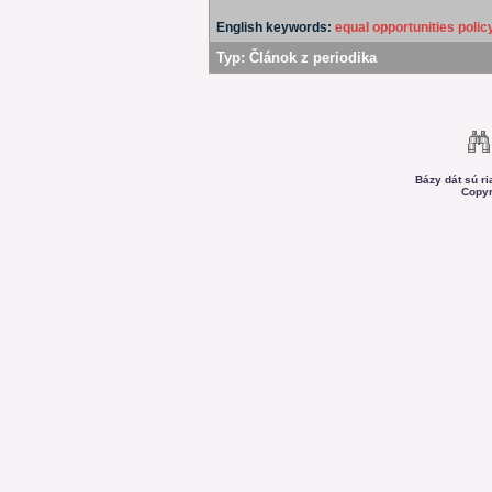
English keywords:
equal opportunities polic
Typ:
Článok z periodika
Bázy dát sú r
Copyr