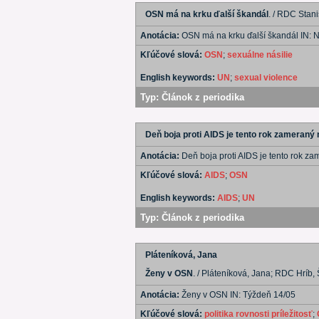
OSN má na krku ďalší škandál
. / RDC Stani
Anotácia:
OSN má na krku ďalší škandál IN:
Kľúčové slová:
OSN
;
sexuálne násilie
English keywords:
UN
;
sexual violence
Typ:
Článok z periodika
Deň boja proti AIDS je tento rok zameraný
Anotácia:
Deň boja proti AIDS je tento rok z
Kľúčové slová:
AIDS
;
OSN
English keywords:
AIDS
;
UN
Typ:
Článok z periodika
Pláteníková, Jana
Ženy v OSN
. / Pláteníková, Jana; RDC Hríb, 
Anotácia:
Ženy v OSN IN: Týždeň 14/05
Kľúčové slová:
politika rovnosti príležitosť
;