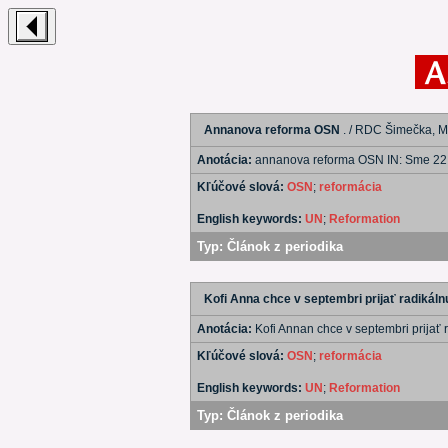
Annanova reforma OSN
. / RDC Šimečka, Ma
Anotácia:
annanova reforma OSN IN: Sme 22
Kľúčové slová:
OSN
;
reformácia
English keywords:
UN
;
Reformation
Typ:
Článok z periodika
Kofi Anna chce v septembri prijať radikál
Anotácia:
Kofi Annan chce v septembri prijať
Kľúčové slová:
OSN
;
reformácia
English keywords:
UN
;
Reformation
Typ:
Článok z periodika