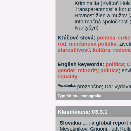
Kriminalita (Květoň Hol
Transparentnosť a koru
Rovnosť žien a mužov (J
Informačná spoločnosť (
Ivantyšyn)
Kľúčové slová:
politika
;
cirke
rod
;
menšinová politika
; živo
starostlivosť
;
kultúra
;
rodová
English keywords:
politics
;
C
gender
;
minority politics
; en
equality
Poznámka:
prezenčne; Dar vydava
Typ:
Kniha - monografia
Klasifikácia:
03.3.1
Slovakia ... : a global report
Mesežnikov, Grigorij,; edt Koll