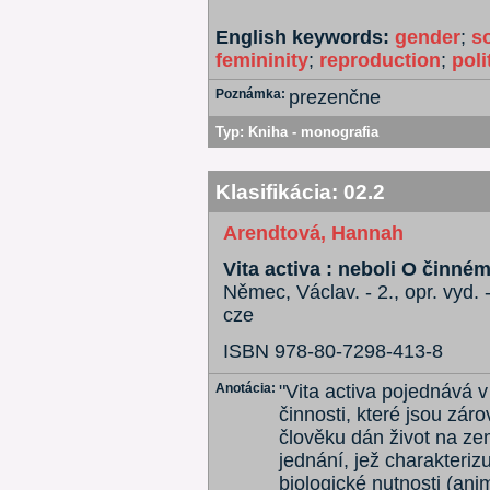
English keywords:
gender
;
so
femininity
;
reproduction
;
poli
Poznámka:
prezenčne
Typ:
Kniha - monografia
Klasifikácia:
02.2
Arendtová, Hannah
Vita activa : neboli O činném
Němec, Václav. - 2., opr. vyd. 
cze
ISBN 978-80-7298-413-8
Anotácia:
"Vita activa pojednává 
činnosti, které jsou zá
člověku dán život na ze
jednání, jež charakterizu
biologické nutnosti (ani