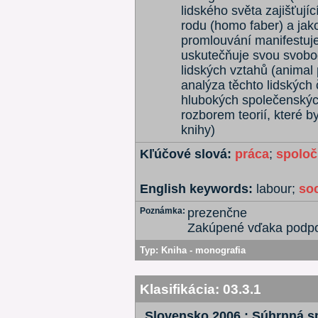
lidského světa zajišťujíc
rodu (homo faber) a jako
promlouvání manifestuje
uskutečňuje svou svobod
lidských vztahů (animal 
analýza těchto lidských 
hlubokých společenskýc
rozborem teorií, které b
knihy)
Kľúčové slová:
práca
;
spolo
English keywords:
labour;
soc
Poznámka:
prezenčne
Zakúpené vďaka pod
Typ:
Kniha - monografia
Klasifikácia:
03.3.1
Slovensko 2006 : Súhrnná sp