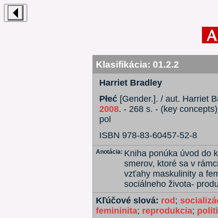
Klasifikácia:
01.2.2
Harriet Bradley
Płeć
[Gender.]. / aut. Harriet B
2008
. - 268 s. - (key concepts)
pol
ISBN 978-83-60457-52-8
Anotácia:
Kniha ponúka úvod do k
smerov, ktoré sa v rámc
vzťahy maskulinity a fe
sociálneho života- produ
Kľúčové slová:
rod
;
socializá
femininita
;
reprodukcia
;
polit