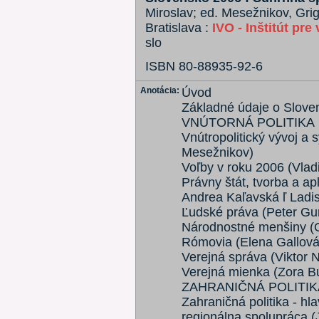
Miroslav; ed. Mesežnikov, Grigor
Bratislava :
IVO - Inštitút pre
slo
ISBN 80-88935-92-6
Anotácia:
Úvod
Základné údaje o Sloven
VNÚTORNÁ POLITIKA
Vnútropolitický vývoj a s
Mesežnikov)
Voľby v roku 2006 (Vladi
Právny štát, tvorba a a
Andrea Kaľavská ľ Ladi
Ľudské práva (Peter Gu
Národnostné menšiny (O
Rómovia (Elena Gallová-
Verejná správa (Viktor N
Verejná mienka (Zora B
ZAHRANIČNÁ POLITIK
Zahraničná politika - hl
regionálna spolupráca (