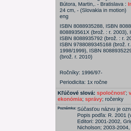
Bútora, Martin,. - Bratislava :
I
24 cm, - (Slovakia in motion)
eng
ISBN 8088935288, ISBN 808893
808893561X (brož. : r. 2003),
ISBN 8088935792 (brož. : r. 2
ISBN 9788089345168 (brož. r. 
1998/1999), ISBN 8088935229 
(brož. r. 2010)
Ročníky: 1996/97-
Periodicita: 1x ročne
Kľúčové slová:
spoločnosť
;
ekonómia
;
správy
; ročenky
Poznámka:
Súčasťou názvu je ozn
Popis podľa: R. 2001 (
Editori: 2001-2002, Gri
Nicholson; 2003-2004, 