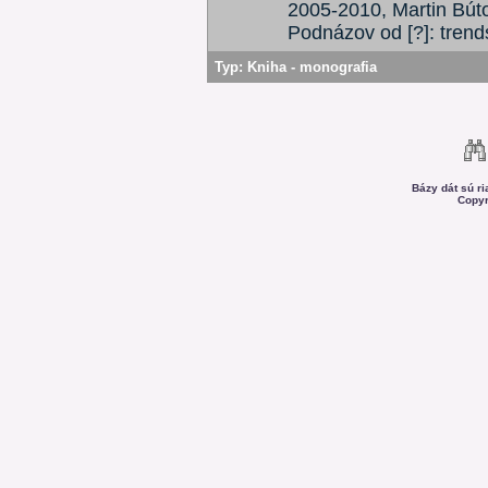
2005-2010, Martin Búto
Podnázov od [?]: trend
Typ:
Kniha - monografia
Bázy dát sú r
Copyr