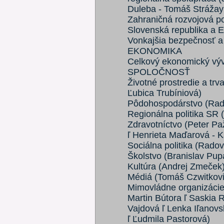
Duleba - Tomáš Strážay
Zahraničná rozvojová po
Slovenská republika a E
Vonkajšia bezpečnosť a
EKONOMIKA
Celkový ekonomický výv
SPOLOČNOSŤ
Životné prostredie a trv
Ľubica Trubíniová)
Pôdohospodárstvo (Ra
Regionálna politika SR (
Zdravotníctvo (Peter Pa
ľ Henrieta Maďarová - K
Sociálna politika (Rado
Školstvo (Branislav Pu
Kultúra (Andrej Zmeček
Médiá (Tomáš Czwitkovic
Mimovládne organizácie 
Martin Bútora ľ Saskia 
Vajdová ľ Lenka Iľanov
ľ Ľudmila Pastorová)