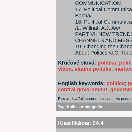
COMMUNICATION
17. Political Communica
Bacha/
18. Political Communica
/L. Willnat, A.J. Aw/
PART VI: NEW TREND
CHANNELS AND MES
19. Changing the Channe
About Politics /J.C. Ted
Kľúčové slová:
politika
;
polit
vláda
;
vládna politika
;
market
English keywords:
politics
;
p
central government
;
governm
Poznámka:
Zakúpené v rámci projektu podp
Typ:
Kniha - monografia
Klasifikácia:
04.4