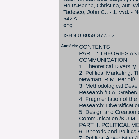
Holtz-Bacha, Christina, aut. Wil
Tadesco, John C.. - 1. vyd. - 
542 s.
eng
ISBN 0-8058-3775-2
Anotácia:
CONTENTS
PART I: THEORIES A
COMMUNICATION
1. Theoretical Diversity
2. Political Marketing: T
Newman, R.M. Perloff/
3. Methodological Devel
Research /D.A. Graber/
4. Fragmentation of the 
Research: Diversification
5. Design and Creation o
Communication /K.J.M.
PART II: POLITICAL 
6. Rhetoric and Politics
7. Political Advertising /