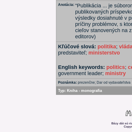
Anotácia:
"Publikácia ... je súboro
publikovaných príspevko
výsledky dosiahnuté v prí
príčiny problémov, s kto
cieľov stanovených na z
editorov)
Kľúčové slová:
politika
;
vlád
predstaviteľ;
ministerstvo
English keywords:
politics
;
c
government leader;
ministry
Poznámka:
prezenčne; Dar od vydavateľstva
Typ:
Kniha - monografia
Bázy dát sú r
Copyr