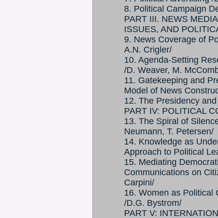
8. Political Campaign D
PART III. NEWS MEDI
ISSUES, AND POLITIC
9. News Coverage of Pol
A.N. Crigler/
10. Agenda-Setting Rese
/D. Weaver, M. McComb
11. Gatekeeping and Pr
Model of News Construct
12. The Presidency and 
PART IV: POLITICAL
13. The Spiral of Silenc
Neumann, T. Petersen/
14. Knowledge as Under
Approach to Political Le
15. Mediating Democrat
Communications on Citizen
Carpini/
16. Women as Political
/D.G. Bystrom/
PART V: INTERNATIO