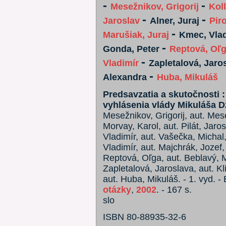
-
-
Mesežnikov, Grigorij
Koll
-
-
Jaroslav
Alner, Juraj
Pir
-
Marušiak, Juraj
Kmec, Vlad
-
Gonda, Peter
Reptová, Oľ
-
Vladimír
Zapletalová, Jaro
-
Alexandra
Huba, Mikuláš
Predsavzatia a skutočnosti
vyhlásenia vlády Mikuláša D
Mesežnikov, Grigorij, aut. Mesež
Morvay, Karol, aut. Pilát, Jarosl
Vladimír, aut. Vašečka, Michal,
Vladimír, aut. Majchrák, Jozef,
Reptová, Oľga, aut. Beblavý, Mi
Zapletalová, Jaroslava, aut. Kl
aut. Huba, Mikuláš. - 1. vyd. - 
otázky
,
2002
. - 167 s.
slo
ISBN 80-88935-32-6