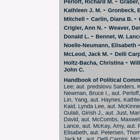
-
Perloff, Richard M.
Graber,
-
Kathleen J. M.
Gronbeck, B
-
-
Mitchell
Carlin, Diana B.
-
Crigler, Ann N.
Weaver, Da
-
Donald L.
Bennet, W. Lanc
Noelle-Neumann, Elisabeth
-
McLeod, Jack M.
Delli Car
-
Holtz-Bacha, Christina
Wil
John C.
Handbook of Political Comm
Lee; aut. predslovu Sanders, Ke
Newman, Bruce I., aut. Perloff,
Lin, Yang, aut. Haynes, Kathle
Kaid, Lynda Lee, aut. McKinney,
Gulati, Girish J., aut. Just, Ma
David, aut. McCombs, Maxwell,
Lance, aut. McKay, Amy, aut. 
Elisabeth, aut. Petersen, Thom
Jack M., aut. Delli Carpini, Mi