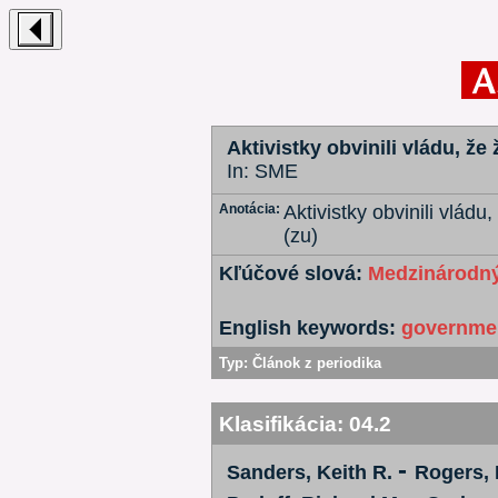
Aktivistky obvinili vládu, že
In: SME
Anotácia:
Aktivistky obvinili vlád
(zu)
Kľúčové slová:
Medzinárodný
English keywords:
governmen
Typ:
Článok z periodika
Klasifikácia:
04.2
-
Sanders, Keith R.
Rogers, 