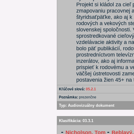
Projekt si kládol za cie
zmapovaniu pracovnej a š
štyridsaťpäťke, ako aj k
rodových a vekových ste
slovenskej spoločnosti. 
sprostredkované cieľovým
vzdelávacie aktivity a 
bolo päť publikácií, rod
prostredníctvom televíz
inzerátov, ako aj inform
prispieť k rodovému a v
väčšej ústretovosti zam
postavenia žien 45+ na 
Kľúčové slová:
05.2.1
Poznámka:
prezenčne
Typ:
Audiovizuálny dokument
Klasifikácia:
03.3.1
-
-
Nicholson, Tom
Beblavý,