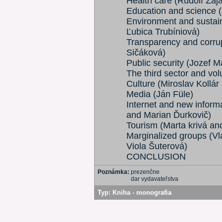
Health care (Rudolf Zaj
Education and science (
Environment and sustai
Ľubica Trubíniová)
Transparency and corru
Sičáková)
Public security (Jozef M
The third sector and vo
Culture (Miroslav Kollá
Media (Ján Füle)
Internet and new inform
and Marian Ďurkovič)
Tourism (Marta krivá an
Marginalized groups (Vl
Viola Šuterová)
CONCLUSION
Poznámka:
prezenčne
dar vydavateľstva
Typ:
Kniha - monografia