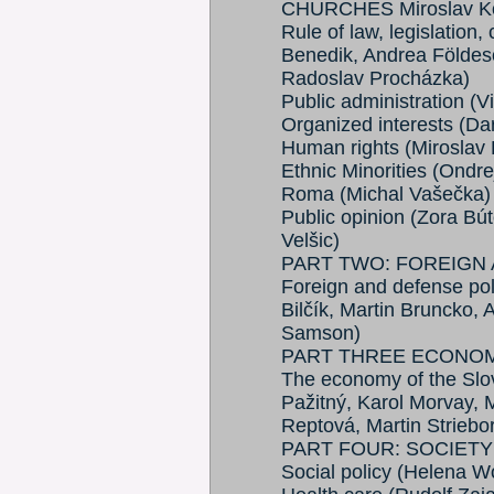
CHURCHES Miroslav Kol
Rule of law, legislation,
Benedik, Andrea Földes
Radoslav Procházka)
Public administration (
Organized interests (Da
Human rights (Miroslav
Ethnic Minorities (Ondre
Roma (Michal Vašečka)
Public opinion (Zora Bú
Velšic)
PART TWO: FOREIGN
Foreign and defense pol
Bilčík, Martin Bruncko,
Samson)
PART THREE ECONO
The economy of the Slo
Pažitný, Karol Morvay, 
Reptová, Martin Striebo
PART FOUR: SOCIETY
Social policy (Helena W