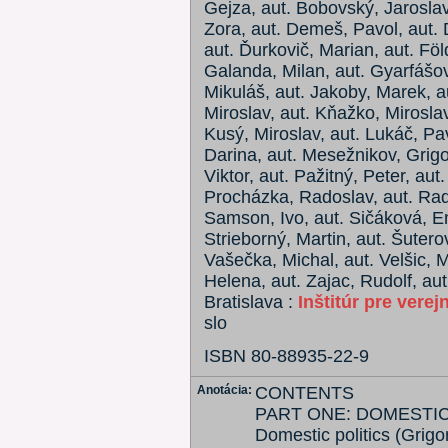
Gejza, aut. Bobovský, Jaroslav
Zora, aut. Demeš, Pavol, aut. 
aut. Ďurkovič, Marian, aut. Föl
Galanda, Milan, aut. Gyarfášov
Mikuláš, aut. Jakoby, Marek, au
Miroslav, aut. Kňažko, Miroslav
Kusý, Miroslav, aut. Lukáč, Pav
Darina, aut. Mesežnikov, Grigor
Viktor, aut. Pažitný, Peter, aut.
Procházka, Radoslav, aut. Radi
Samson, Ivo, aut. Sičáková, Em
Strieborný, Martin, aut. Šuterov
Vašečka, Michal, aut. Velšic, 
Helena, aut. Zajac, Rudolf, aut
Bratislava :
Inštitúr pre verej
slo
ISBN 80-88935-22-9
Anotácia:
CONTENTS
PART ONE: DOMESTIC
Domestic politics (Grigo