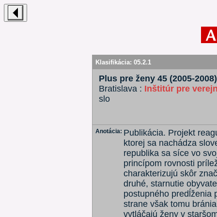
Klasifikácia:
05.2.1
Plus pre ženy 45 (2005-2008)
Bratislava :
Inštitúr pre verej
slo
Anotácia:
Publikácia. Projekt rea
ktorej sa nachádza slov
republika sa síce vo svo
princípom rovnosti príle
charakterizujú skôr zna
druhé, starnutie obyvate
postupného predĺženia 
strane však tomu bránia
vytláčajú ženy v staršom