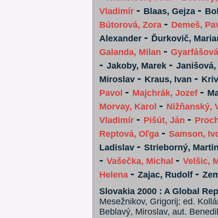
-
-
Vladimír
Blaas, Gejza
Bo
-
Bútorová, Zora
Demeš, Pa
-
Alexander
Ďurkovič, Maria
-
Galanda, Milan
Gyarfášová
-
-
Jakoby, Marek
Janišová,
-
-
Miroslav
Kraus, Ivan
Kri
-
-
Pavol
Majchrák, Jozef
Ma
-
Morvay, Karol
Nižňanský, V
-
-
Vladimír
Pišút, Ján
Proch
-
Reptová, Oľga
Samson, Iv
-
Ladislav
Strieborný, Marti
-
-
Vašečka, Michal
Velšic, 
-
-
Helena
Zajac, Rudolf
Zem
Slovakia 2000 : A Global Rep
Mesežnikov, Grigorij; ed. Kollá
Beblavý, Miroslav, aut. Benedik