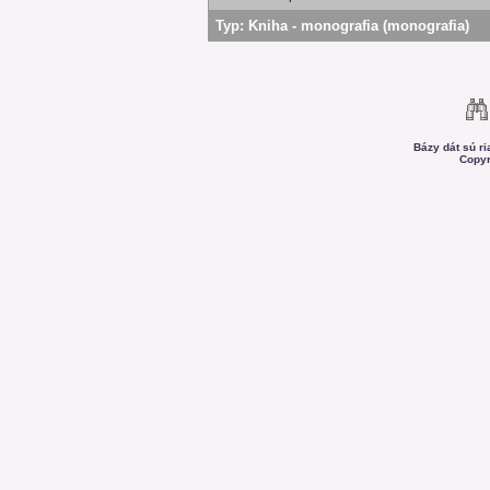
Typ:
Kniha - monografia (monografia)
Bázy dát sú r
Copyr