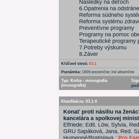
Následky na deťoch
6.Opatrenia na odstrán
Reforma súdneho syst
Reforma systému zdravot
Preventívne programy
Programy na pomoc ob
Terapeutické programy 
7.Potreby výskumu
8.Záver
Kľúčové slová:
03.1
Poznámka:
1809 prezenčne; iné absenčne
Typ:
Kniha - monografia
Sig
(monografia)
pož
Klasifikácia:
03.1.4
Konať proti násiliu na ženác
kancelára a spolkovej ministe
Elfriede; Edit. Löw, Sylvia, Re
GRU Sapáková, Jana, Red. Szol
Humenné/Bratislava :
Pro Fam