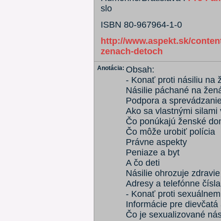
slo
ISBN 80-967964-1-0
http://www.aspekt.sk/content
zenach-detoch
Anotácia:
Obsah:
- Konať proti násiliu na
Násilie páchané na žen
Podpora a sprevádzani
Ako sa vlastnými silami 
Čo ponúkajú ženské dom
Čo môže urobiť polícia
Právne aspekty
Peniaze a byt
A čo deti
Násilie ohrozuje zdravie
Adresy a telefónne čísla
- Konať proti sexuálnem
Informácie pre dievčatá
Čo je sexualizované nás