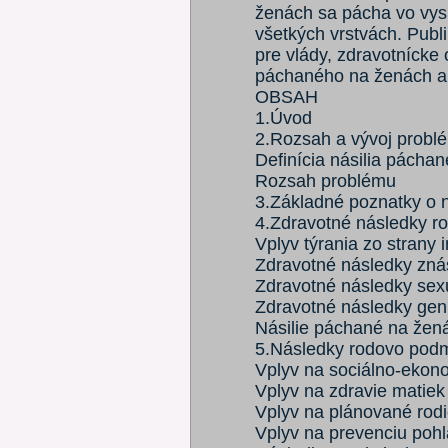
ženách sa pácha vo vysp
všetkých vrstvách. Publ
pre vlády, zdravotnícke 
páchaného na ženách a 
OBSAH
1.Úvod
2.Rozsah a vývoj probl
Definícia násilia pácha
Rozsah problému
3.Základné poznatky o 
4.Zdravotné následky r
Vplyv týrania zo strany 
Zdravotné následky zná
Zdravotné následky sex
Zdravotné následky geni
Násilie páchané na žen
5.Následky rodovo podmi
Vplyv na sociálno-ekon
Vplyv na zdravie matiek
Vplyv na plánované rod
Vplyv na prevenciu poh