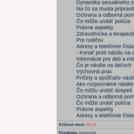
Dynamika sexuálneho z
Na čo sa musia priprav
Ochrana a odborná po
Čo môže urobiť polícia
Právne aspekty
Zdravotnícka a terapeut
Pre rodičov
Adresy a telefónne čísla
- Konať proti násiliu na
Informácie pre deti a m
Čo je násilie na deťoch
Výchovná prax
Príčiny a spúšťače násil
Ako rozpoznáme násilie
Čo môžu urobiť dospelí
Ochrana a odborná po
Čo môže urobiť polícia
Právne aspekty
Adresy a telefónne čísla
Kľúčové slová:
03.1.4
Poznámka:
prezenčne