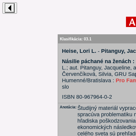
Klasifikácia:
03.1
Heise, Lori L.
-
Pitanguy, Ja
Násilie páchané na ženách :
L.; aut. Pitanguy, Jacqueline, 
Červenčíková, Silvia, GRU Sap
Humenné/Bratislava :
Pro Fam
slo
ISBN 80-967964-0-2
Anotácia:
Študijný materiál vypr
spracúva problematiku n
hľadiska poškodzovania 
ekonomických následkov
celého sveta sú prehľad