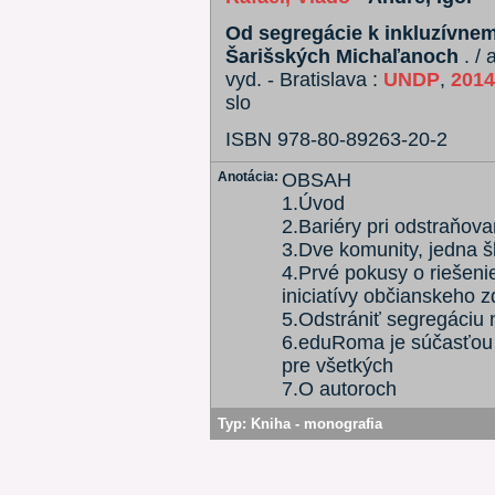
Od segregácie k inkluzívnem
Šarišských Michaľanoch
. /
vyd. - Bratislava :
UNDP
,
2014
slo
ISBN 978-80-89263-20-2
Anotácia:
OBSAH
1.Úvod
2.Bariéry pri odstraňova
3.Dve komunity, jedna š
4.Prvé pokusy o riešeni
iniciatívy občianskeho
5.Odstrániť segregáciu 
6.eduRoma je súčasťou i
pre všetkých
7.O autoroch
Typ:
Kniha - monografia