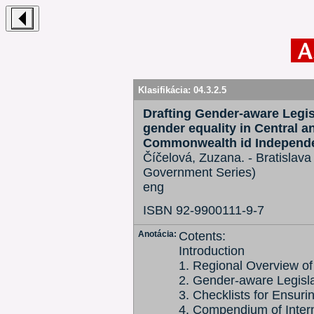
Klasifikácia:
04.3.2.5
Drafting Gender-aware Legis
gender equality in Central a
Commonwealth id Independen
Číčelová, Zuzana. - Bratislava
Government Series)
eng
ISBN 92-9900111-9-7
Anotácia:
Cotents:
Introduction
1. Regional Overview of
2. Gender-aware Legisl
3. Checklists for Ensur
4. Compendium of Inter