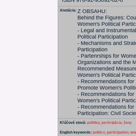
ISBN 978-92-95092-02-0
Anotácia:
Z OBSAHU:
Behind the Figures: Coun
Women's Political Partic
- Legal and Instrument
Political Participation
- Mechanisms and Strat
Participation
- Partenrships for Women'
Organizations and the 
Recommended Measures 
Women's Political Partic
- Recommendations for L
Promote Women's Politic
- Recommendations for 
Women's Political Partic
- Recommendations for P
Participation: Civil Soc
Kľúčové slová:
politika
;
participácia
;
ženy
English keywords:
politics
;
participation
;
wo