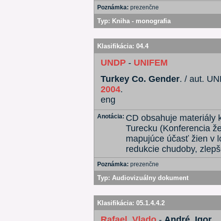
Poznámka:
prezenčne
Typ:
Kniha - monografia
Klasifikácia:
04.4
UNDP
-
UNIFEM
Turkey Co. Gender
. / aut. U
2004
.
eng
Anotácia:
CD obsahuje materiály k
Turecku (Konferencia žen
mapujúce účasť žien v lo
redukcie chudoby, zlepšo
Poznámka:
prezenčne
Typ:
Audiovizuálny dokument
Klasifikácia:
05.1.4.4.2
Rafael, Vlado
-
André, Igor