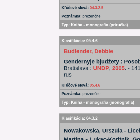
Kľúčové slová:
04.3.2.5
Poznámka:
prezenčne
Typ:
Kniha - monografia (príručka)
Klasifikácia:
05.4.6
Budlender, Debbie
Gendernyje bjudžety : Posob
Bratislava :
UNDP
,
2005
. - 141
rus
Kľúčové slová:
05.4.6
Poznámka:
prezenčne
Typ:
Kniha - monografia (monografia)
Klasifikácia:
04.3.2
Nowakowska, Urszula
-
Lice
-
Martina
Lukac-Koritnik, G