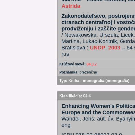
Astrida
Zakonodateľstvo, postrojen
ctranach centraľnoj i vosto
prodviženiju i zaščite gen
/ Nowakowska, Urszula; Licek,
Martina, Lukac-Koritnik, Gorda
Bratislava :
UNDP
,
2003
. - 64 
rus
Kľúčové slová:
04.3.2
Poznámka:
prezenčne
Typ:
Kniha - monografia (monografia)
Klasifikácia:
04.4
Enhancing Women's Political 
Europe and the Commonweal
Wandel, Jens; aut. úv. Byanyim
eng