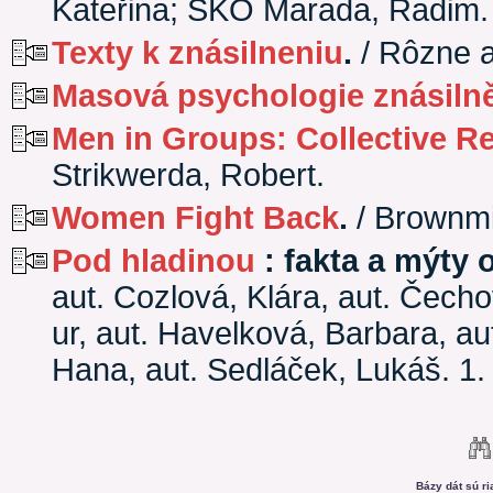
Kateřina; SKO Marada, Radim.
Texty k znásilneniu
.
/ Rôzne a
Masová psychologie znásiln
Men in Groups: Collective Re
Strikwerda, Robert.
Women Fight Back
.
/ Brownmi
Pod hladinou
: fakta a mýty o
aut. Cozlová, Klára, aut. Čecho
ur, aut. Havelková, Barbara, au
Hana, aut. Sedláček, Lukáš. 1.
Bázy dát sú r