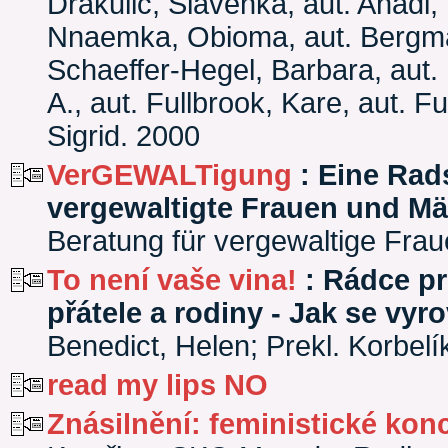
Drakulič, Slavenka, aut. Ahadi,
Nnaemka, Obioma, aut. Bergmann
Schaeffer-Hegel, Barbara, aut. 
A., aut. Fullbrook, Kare, aut. 
Sigrid. 2000
VerGEWALTigung
: Eine Rad
vergewaltigte Frauen und M
Beratung für vergewaltige Fr
To není vaše vina!
: Rádce pro
přátele a rodiny - Jak se vy
Benedict, Helen; Prekl. Korbelí
read my lips NO
Znásilnění: feministické kon